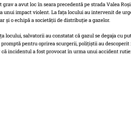
 grav a avut loc în seara precedentă pe strada Valea Roși
a unui impact violent. La fața locului au intervenit de ur
r și o echipă a societății de distribuție a gazelor.
ața locului, salvatorii au constatat că gazul se degaja cu p
 promptă pentru oprirea scurgerii, polițiștii au descoper
 că incidentul a fost provocat în urma unui accident rutier, 