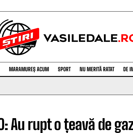
MARAMUREȘ ACUM
SPORT
NU MERITĂ RATAT
DE I
O: Au rupt o țeavă de gaz