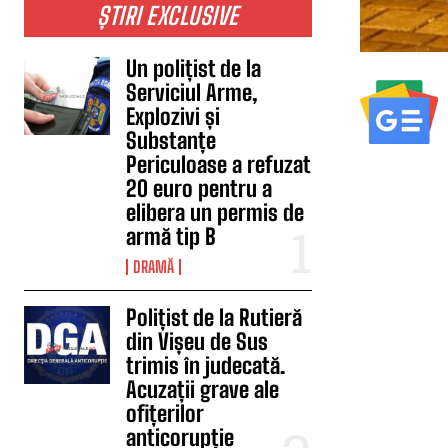
ȘTIRI EXCLUSIVE
Un polițist de la
Serviciul Arme,
Explozivi și
Substanțe
Periculoase a refuzat
20 euro pentru a
elibera un permis de
armă tip B
DRAMĂ
Polițist de la Rutieră
din Vișeu de Sus
trimis în judecată.
Acuzații grave ale
ofițerilor
anticorupție