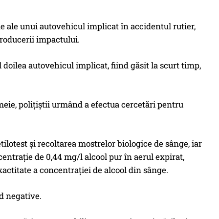
e ale unui autovehicul implicat în accidentul rutier,
producerii impactului.
 doilea autovehicul implicat, fiind găsit la scurt timp,
eie, polițiștii urmând a efectua cercetări pentru
etilotest și recoltarea mostrelor biologice de sânge, iar
ncentrație de 0,44 mg/l alcool pur în aerul expirat,
xactitate a concentrației de alcool din sânge.
nd negative.