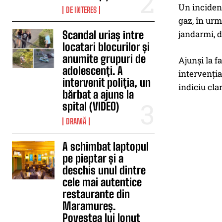
Un incident
DE INTERES
gaz, în urm
Scandal uriaș între
jandarmi, da
locatari blocurilor și
anumite grupuri de
Ajunși la f
adolescenți. A
intervenția
intervenit poliția, un
indiciu clar
bărbat a ajuns la
spital (VIDEO)
DRAMĂ
A schimbat laptopul
pe pieptar și a
deschis unul dintre
cele mai autentice
restaurante din
Maramureș.
Povestea lui Ionuț