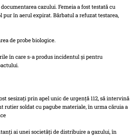
i documentarea cazului. Femeia a fost testată cu
l pur în aerul expirat. Bărbatul a refuzat testarea,
rea de probe biologice.
ările în care s-a produs incidentul și pentru
actului.
 fost sesizați prin apel unic de urgență 112, să intervină
nt rutier soldat cu pagube materiale, în urma căruia a
ice
tanți ai unei societăți de distribuire a gazului, în