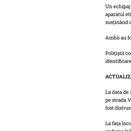
Un echipaj 
aparatul et
susținând 
Ambii au fo
Polițiștii 
identifica
ACTUALIZ
La data de 3
pe strada V
fost distru
La fața locu