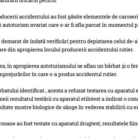
ăturării oricărui pericol.
oducerii accidentului au fost găsite elementele de caroseri
lt autoturism avariat care s-ar fi afla parcat în momentul 
au demarat de îndată verificări pentru depistarea celui de-al
are din apropierea locului producerii accidentului rutier.
, în apropierea autoturismului se aflau un bărbat și o fem
împrejurărilor în care s-a produs accidentul rutier.
rbatului identificat , acesta a refuzat testarea cu aparatul 
meii rezultatul testării cu aparatul etilotest a indicat o co
coltate mostre biologice de sânge în vederea stabilirii cu e
oane au fost testate cu aparatul drugtest, rezultatele fii