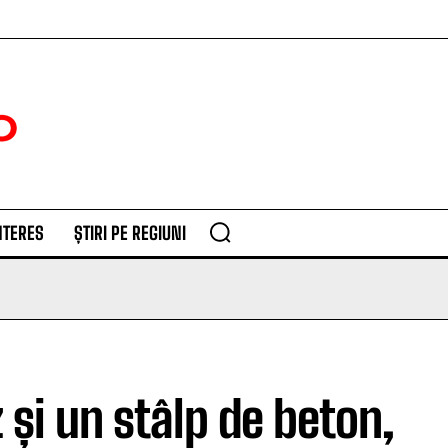
NTERES
ȘTIRI PE REGIUNI
 și un stâlp de beton,