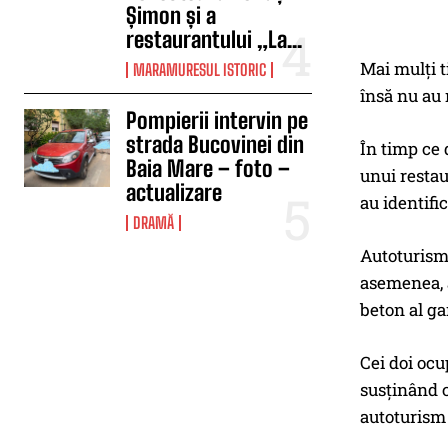
Șimon și a
restaurantului „La...
Mai mulți t
MARAMURESUL ISTORIC
însă nu au 
Pompierii intervin pe
strada Bucovinei din
În timp ce 
Baia Mare – foto –
unui restau
actualizare
au identific
DRAMĂ
Autoturismu
asemenea, a
beton al ga
Cei doi ocu
susținând c
autoturism 