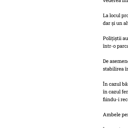
vederea înl
La locul pr
dar și un a
Polițiștii 
într-o parc
De asemenea
stabilirea 
În cazul bă
în cazul fe
fiindu-i re
Ambele pers