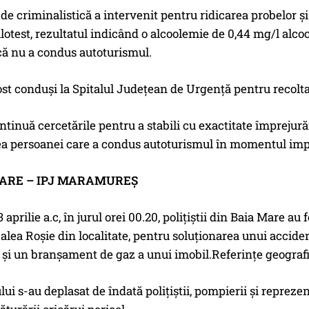
de criminalistică a intervenit pentru ridicarea probelor ș
ilotest, rezultatul indicând o alcoolemie de 0,44 mg/l alcoo
că nu a condus autoturismul.
st conduși la Spitalul Județean de Urgență pentru recolta
continuă cercetările pentru a stabili cu exactitate împrejur
rea persoanei care a condus autoturismul în momentul imp
ARE – IPJ MARAMUREȘ
 aprilie a.c, în jurul orei 00.20, polițiștii din Baia Mare au
alea Roșie din localitate, pentru soluționarea unui accide
s și un branșament de gaz a unui imobil.Referințe geograf
lui s-au deplasat de îndată polițiștii, pompierii și reprezen