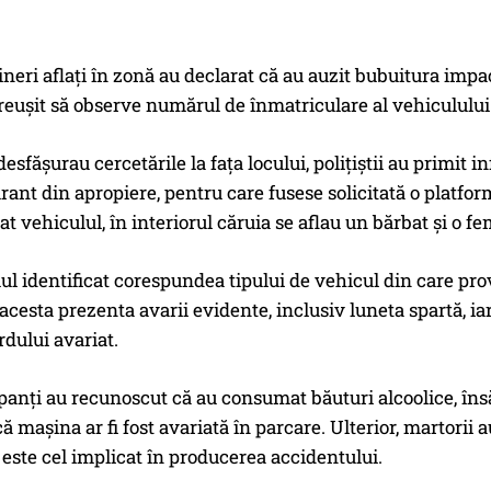
ineri aflați în zonă au declarat că au auzit bubuitura impac
reușit să observe numărul de înmatriculare al vehiculului
desfășurau cercetările la fața locului, polițiștii au primit 
rant din apropiere, pentru care fusese solicitată o platfor
at vehiculul, în interiorul căruia se aflau un bărbat și o fe
l identificat corespundea tipului de vehicul din care pro
cesta prezenta avarii evidente, inclusiv luneta spartă, iar
rdului avariat.
panți au recunoscut că au consumat băuturi alcoolice, însă
ă mașina ar fi fost avariată în parcare. Ulterior, martorii a
este cel implicat în producerea accidentului.