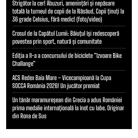
Strigător la cer! Abuzuri, amenințări și nepăsare
totală la turneul de copii de la Năsăud. Copii ținuți la
36 grade Celsius, fără medic! (foto/video)
Crosul de la Capătul Lumii: Băiuțul își redescoperă
povestea prin sport, natură și comunitate
Ediția a II-a a concursului de biciclete ”Izvoare Bike
Challange”
ACS Redex Baia Mare – Vicecampioană la Cupa
SOCCA România 2026! Un jucător premiat
Un tânăr maramureșean din Grecia a adus României
prima medalie internațională la înot cu labe. Originar
din Rona de Sus