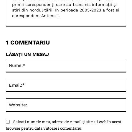
primii corespondenți care au transmis informații și
știri din nordul țării. In perioada 2005-2023 a fost si
corespondent Antena 1.
1 COMENTARIU
LĂSAȚI UN MESAJ
Nu
Ema
Web
Salvați numele meu, adresa de e-mail și site-ul web în acest
browser pentru data viitoare i comentariu.