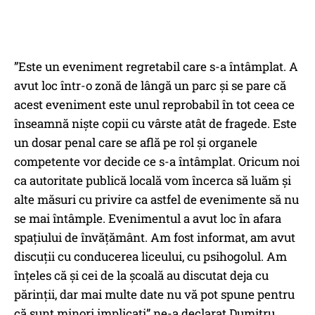
”Este un eveniment regretabil care s-a întâmplat. A
avut loc într-o zonă de lângă un parc și se pare că
acest eveniment este unul reprobabil în tot ceea ce
înseamnă niște copii cu vârste atât de fragede. Este
un dosar penal care se află pe rol și organele
competente vor decide ce s-a întâmplat. Oricum noi
ca autoritate publică locală vom încerca să luăm și
alte măsuri cu privire ca astfel de evenimente să nu
se mai întâmple. Evenimentul a avut loc în afara
spațiului de învățământ. Am fost informat, am avut
discuții cu conducerea liceului, cu psihogolul. Am
înțeles că și cei de la școală au discutat deja cu
părinții, dar mai multe date nu vă pot spune pentru
că sunt minori implicați” ne-a declarat Dumitru