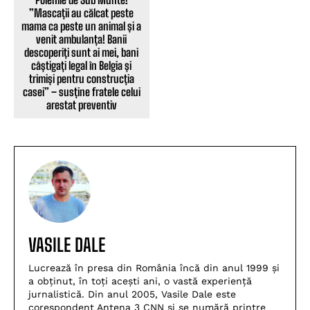
”Mascații au călcat peste
mama ca peste un animal și a
venit ambulanța! Banii
descoperiți sunt ai mei, bani
câștigați legal în Belgia și
trimiși pentru construcția
casei” – susține fratele celui
arestat preventiv
VASILE DALE
Lucrează în presa din România încă din anul 1999 și
a obținut, în toți acești ani, o vastă experiență
jurnalistică. Din anul 2005, Vasile Dale este
corespondent Antena 3 CNN și se numără printre