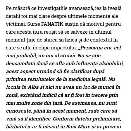
Pe măsură ce investigațiile avansează, ies la iveală
detalii tot mai clare despre ultimele momente ale
victimei. Surse
FANATIK
susțin că motivul pentru
care acesta nu a reușit să se salveze în ultimul
moment ține de starea sa fizică și de contextul în
care se afla în clipa impactului.
„
Persoana era, cel
mai probabil, un om al străzii. Nu se știe
deocamdată dacă se afla sub influența alcoolului,
acest aspect urmând să fie clarificat după
primirea rezultatelor de la medicina legală. Nu
locuia în Alba și nici nu avea un loc de muncă în
zonă, existând indicii că ar fi fost în trecere prin
mai multe zone din țară. De asemenea, nu sunt
cunoscute, până în acest moment, rude care să
vină să îl identifice. Conform datelor preliminare,
bărbatul s-ar fi născut în Baia Mare și ar proveni