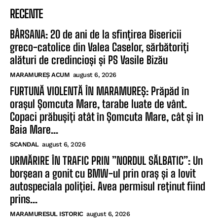
RECENTE
BÂRSANA: 20 de ani de la sfințirea Bisericii
greco-catolice din Valea Caselor, sărbătoriți
alături de credincioși și PS Vasile Bizău
MARAMUREȘ ACUM
august 6, 2026
FURTUNĂ VIOLENTĂ ÎN MARAMUREȘ: Prăpăd în
orașul Șomcuta Mare, tarabe luate de vânt.
Copaci prăbușiți atât în Șomcuta Mare, cât și în
Baia Mare...
SCANDAL
august 6, 2026
URMĂRIRE ÎN TRAFIC PRIN ”NORDUL SĂLBATIC”: Un
borșean a gonit cu BMW-ul prin oraș și a lovit
autospeciala poliției. Avea permisul reținut fiind
prins...
MARAMURESUL ISTORIC
august 6, 2026