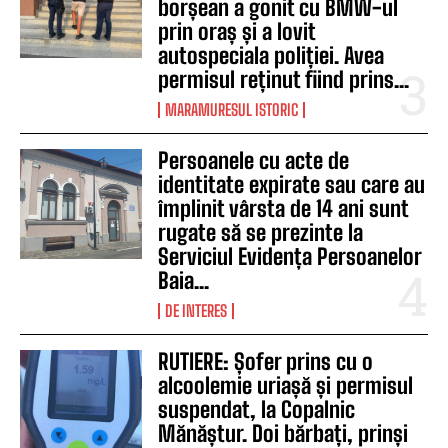
borșean a gonit cu BMW-ul
prin oraș și a lovit
autospeciala poliției. Avea
permisul reținut fiind prins...
MARAMURESUL ISTORIC
Persoanele cu acte de
identitate expirate sau care au
împlinit vârsta de 14 ani sunt
rugate să se prezinte la
Serviciul Evidența Persoanelor
Baia...
DE INTERES
RUTIERE: Șofer prins cu o
alcoolemie uriașă și permisul
suspendat, la Copalnic
Mănăștur. Doi bărbați, prinși