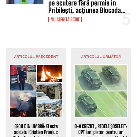
pe scutere fără permis în
Pribilești, acțiunea Blocada...
NU MERITĂ RATAT
ARTICOLUL PRECEDENT
ARTICOLUL URMĂTOR
EROII DIN UMBRĂ: El este
S-A CREZUT „REGELE ȘOSELEI”:
soldatul Cristian Proniuc
OPT luni pieton pentru un