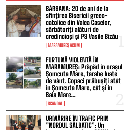
BÂRSANA: 20 de ani de la
sfințirea Bisericii greco-
catolice din Valea Caselor,
sărbătoriți alături de
credincioși și PS Vasile Bizău
MARAMUREȘ ACUM
FURTUNĂ VIOLENTĂ ÎN
MARAMUREȘ: Prăpăd în orașul
Șomcuta Mare, tarabe luate
de vânt. Copaci prăbușiți atât
în Șomcuta Mare, cât și în
Baia Mare...
SCANDAL
URMĂRIRE ÎN TRAFIC PRIN
”NORDUL SĂLBATIC”: Un