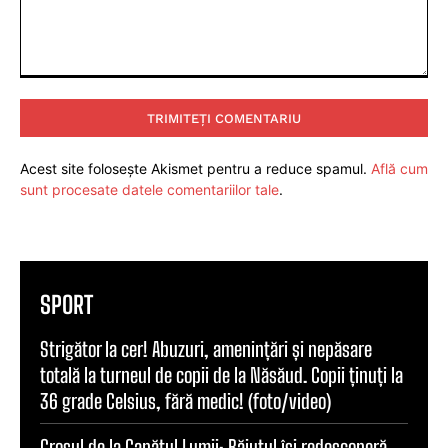
Comentariu:
Acest site folosește Akismet pentru a reduce spamul.
Află cum
sunt procesate datele comentariilor tale
.
SPORT
Strigător la cer! Abuzuri, amenințări și nepăsare
totală la turneul de copii de la Năsăud. Copii ținuți la
36 grade Celsius, fără medic! (foto/video)
Crosul de la Capătul Lumii: Băiuțul își redescoperă