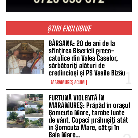
ȘTIRI EXCLUSIVE
BÂRSANA: 20 de ani de la
sfințirea Bisericii greco-
catolice din Valea Caselor,
sărbătoriți alături de
credincioși și PS Vasile Bizău
MARAMUREȘ ACUM
FURTUNĂ VIOLENTĂ ÎN
MARAMUREȘ: Prăpăd în orașul
Șomcuta Mare, tarabe luate
de vânt. Copaci prăbușiți atât
în Șomcuta Mare, cât și în
Baia Mare...