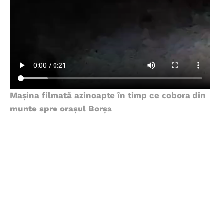
Mașina filmată azinoapte în timp ce cobora din
munte spre orașul Borșa