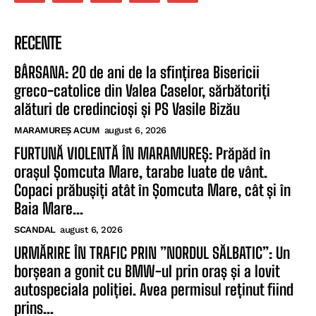
RECENTE
BÂRSANA: 20 de ani de la sfințirea Bisericii
greco-catolice din Valea Caselor, sărbătoriți
alături de credincioși și PS Vasile Bizău
MARAMUREȘ ACUM
august 6, 2026
FURTUNĂ VIOLENTĂ ÎN MARAMUREȘ: Prăpăd în
orașul Șomcuta Mare, tarabe luate de vânt.
Copaci prăbușiți atât în Șomcuta Mare, cât și în
Baia Mare...
SCANDAL
august 6, 2026
URMĂRIRE ÎN TRAFIC PRIN ”NORDUL SĂLBATIC”: Un
borșean a gonit cu BMW-ul prin oraș și a lovit
autospeciala poliției. Avea permisul reținut fiind
prins...