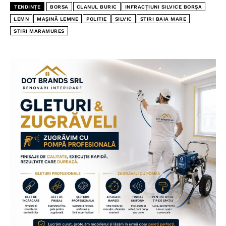
TENDINȚE
BORSA
CLANUL BURIC
INFRACȚIUNI SILVICE BORȘA
LEMN
MAȘINĂ LEMNE
POLITIE
SILVIC
STIRI BAIA MARE
STIRI MARAMURES