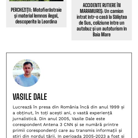
ACCIDENTE RUTIERE ÎN
PERCHEZIȚII: Motofierăstraie
MARAMUREȘ: Un camion
și material lemnos ilegal,
intrat într-o casă la Săliștea
descoperite la Leordina
de Sus, coliziune între un
autobuz și un autoturism în
Baia Mare
VASILE DALE
Lucrează în presa din România încă din anul 1999 și
a obținut, în toți acești ani, o vastă experiență
jurnalistică. Din anul 2005, Vasile Dale este
corespondent Antena 3 CNN și se numără printre
primii corespondenți care au transmis informații și
știri din nordul țării. In perioada 2005-2023 a fost si