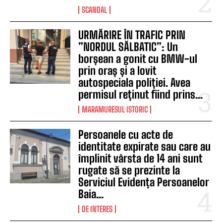
SCANDAL
URMĂRIRE ÎN TRAFIC PRIN
”NORDUL SĂLBATIC”: Un
borșean a gonit cu BMW-ul
prin oraș și a lovit
autospeciala poliției. Avea
permisul reținut fiind prins...
MARAMURESUL ISTORIC
Persoanele cu acte de
identitate expirate sau care au
împlinit vârsta de 14 ani sunt
rugate să se prezinte la
Serviciul Evidența Persoanelor
Baia...
DE INTERES