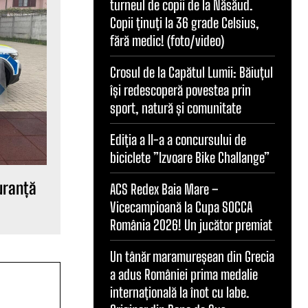
turneul de copii de la Năsăud.
Copii ținuți la 36 grade Celsius,
fără medic! (foto/video)
Crosul de la Capătul Lumii: Băiuțul
își redescoperă povestea prin
sport, natură și comunitate
Ediția a II-a a concursului de
biciclete ”Izvoare Bike Challange”
guranță
ACS Redex Baia Mare –
Vicecampioană la Cupa SOCCA
România 2026! Un jucător premiat
Un tânăr maramureșean din Grecia
a adus României prima medalie
internațională la înot cu labe.