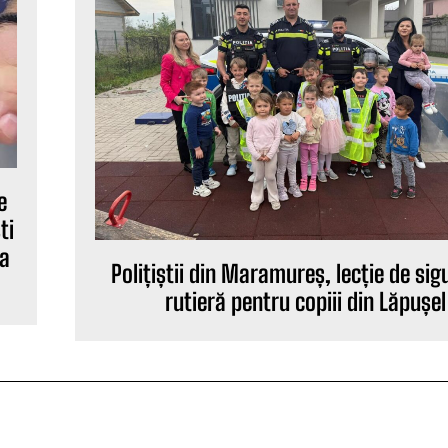
e
ti
ia
Polițiștii din Maramureș, lecție de si
rutieră pentru copiii din Lăpușel