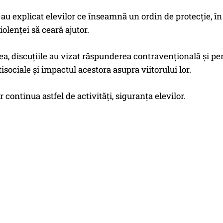
le-au explicat elevilor ce înseamnă un ordin de protecție, în
iolenței să ceară ajutor.
, discuțiile au vizat răspunderea contravențională și pena
tisociale și impactul acestora asupra viitorului lor.
or continua astfel de activități, siguranța elevilor.