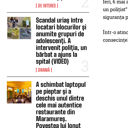
Ieri, 6 mai
DE INTERES
un polițist
siguranța p
Scandal uriaș între
locatari blocurilor și
Într-o atmo
anumite grupuri de
consecințe
adolescenți. A
intervenit poliția, un
bărbat a ajuns la
spital (VIDEO)
DRAMĂ
A schimbat laptopul
pe pieptar și a
deschis unul dintre
cele mai autentice
restaurante din
Maramureș.
Povestea lui Ionuț