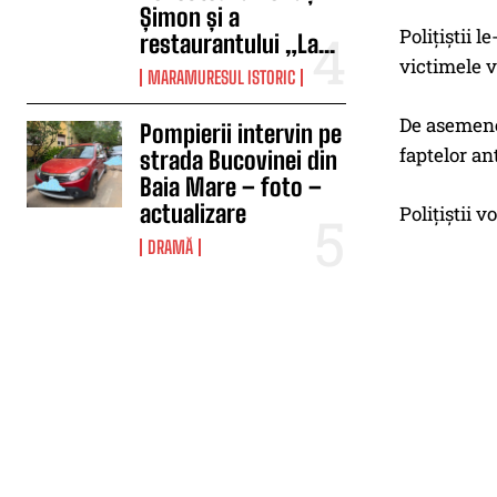
Șimon și a
Polițiștii 
restaurantului „La...
victimele v
MARAMURESUL ISTORIC
De asemenea
Pompierii intervin pe
faptelor an
strada Bucovinei din
Baia Mare – foto –
actualizare
Polițiștii v
DRAMĂ