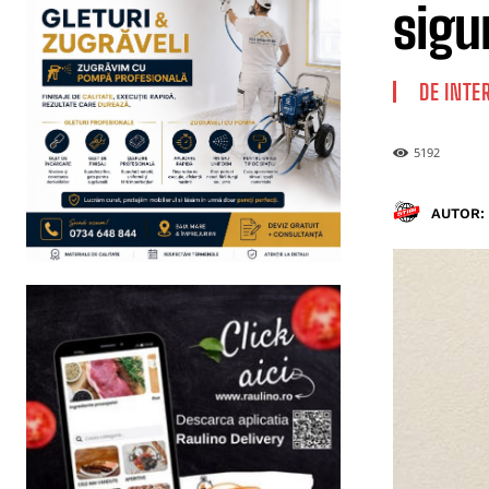
sigu
DE INTE
5192
AUTOR: