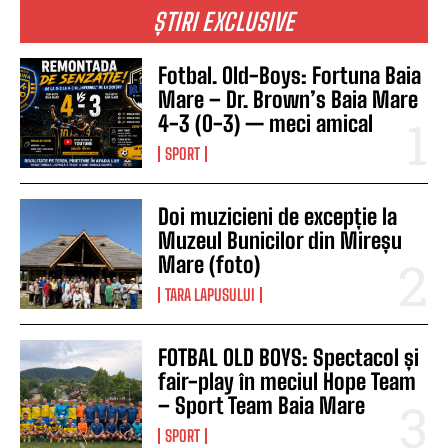
ȘTIRI EXCLUSIVE
Fotbal. Old-Boys: Fortuna Baia
Mare – Dr. Brown’s Baia Mare
4-3 (0-3) — meci amical
SPORT
Doi muzicieni de excepție la
Muzeul Bunicilor din Mireșu
Mare (foto)
TARA LAPUSULUI
FOTBAL OLD BOYS: Spectacol și
fair-play în meciul Hope Team
– Sport Team Baia Mare
SPORT