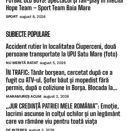
FOTBAL OLD BOYS: Spectacol și fair-play în meciul
Hope Team – Sport Team Baia Mare
SPORT
august 8, 2026
SUBIECTE POPULARE
Accident rutier în localitatea Ciuperceni, două
persoane transportate la UPU Satu Mare (foto)
NU MERITĂ RATAT
august 5, 2026
ÎN TRAFIC: Tânăr borșean, cercetat după ce a
fugit cu ATV-ul. Șofer băut și mopedist fără
permis, după o coliziune în Borșa. Blocada la...
MARAMUREȘ ACUM
august 2, 2026
„JUR CREDINȚĂ PATRIEI MELE ROMÂNIA”: Emoție,
lacrimi ascunse în colțul ochilor și un legământ
care va rămâne viu pentru toată viața
DE INTERES
august 3, 2026