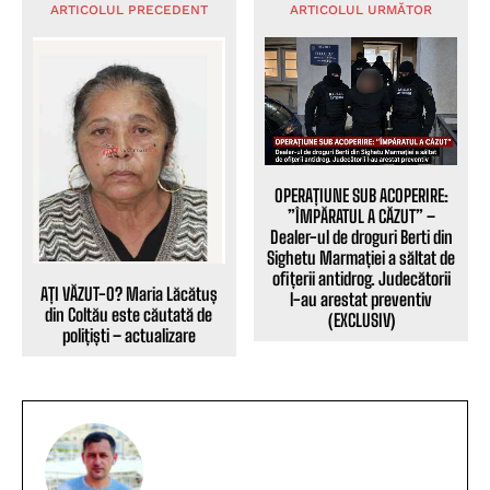
ARTICOLUL PRECEDENT
ARTICOLUL URMĂTOR
OPERAȚIUNE SUB ACOPERIRE:
”ÎMPĂRATUL A CĂZUT” –
Dealer-ul de droguri Berti din
Sighetu Marmației a săltat de
ofițerii antidrog. Judecătorii
AȚI VĂZUT-O? Maria Lăcătuș
l-au arestat preventiv
din Coltău este căutată de
(EXCLUSIV)
polițiști – actualizare