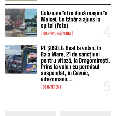
Coliziune între două mașini în
Moisei. Un tânăr a ajuns la
spital (foto)
MARAMUREȘ ACUM
PE ȘOSELE: Beat la volan, în
Baia Mare, 21 de sancțiuni
pentru viteză, la Dragomirești.
Prins la volan cu permisul
suspendat, în Cavnic,
vitezomanii,...
DE INTERES