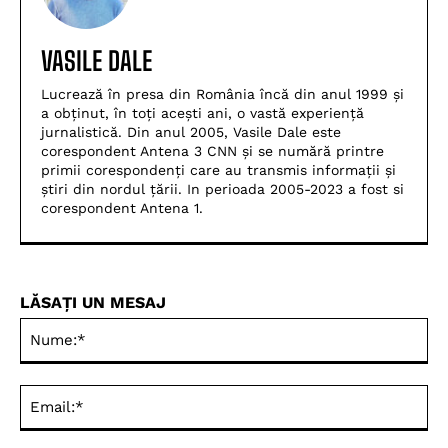
VASILE DALE
Lucrează în presa din România încă din anul 1999 și
a obținut, în toți acești ani, o vastă experiență
jurnalistică. Din anul 2005, Vasile Dale este
corespondent Antena 3 CNN și se numără printre
primii corespondenți care au transmis informații și
știri din nordul țării. In perioada 2005-2023 a fost si
corespondent Antena 1.
LĂSAȚI UN MESAJ
Nu
Ema