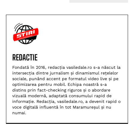
REDACTIE
Fondată în 2016, redacția vasiledale.ro s-a născut la
intersecția dintre jurnalism și dinamismul rețelelor
sociale, punând accent pe formatul video live și pe
optimizarea pentru mobil. Echipa noastră s-a
distins prin fact-checking riguros și o abordare
vizuală modernă, adaptată consumului rapid de
informație. Redacția, vasiledale.ro, a devenit rapid o
voce digitală influentă în tot Maramureșul și nu
numai.