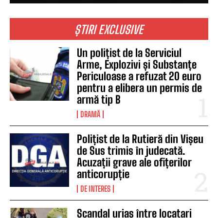
ȘTIRI EXCLUSIVE
Un polițist de la Serviciul
Arme, Explozivi și Substanțe
Periculoase a refuzat 20 euro
pentru a elibera un permis de
armă tip B
DRAMĂ
Polițist de la Rutieră din Vișeu
de Sus trimis în judecată.
Acuzații grave ale ofițerilor
anticorupție
DE INTERES
Scandal uriaș între locatari