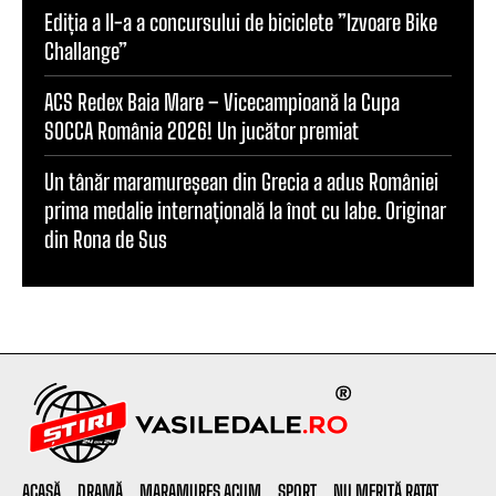
Ediția a II-a a concursului de biciclete ”Izvoare Bike
Challange”
ACS Redex Baia Mare – Vicecampioană la Cupa
SOCCA România 2026! Un jucător premiat
Un tânăr maramureșean din Grecia a adus României
prima medalie internațională la înot cu labe. Originar
din Rona de Sus
ACASĂ
DRAMĂ
MARAMUREȘ ACUM
SPORT
NU MERITĂ RATAT