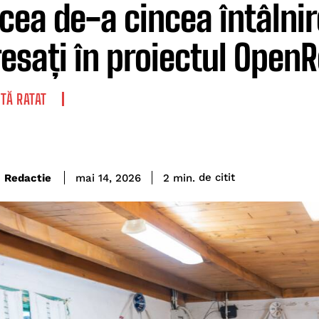
 cea de-a cincea întâlnir
resați în proiectul Open
TĂ RATAT
de citit
Redactie
2
min.
mai 14, 2026