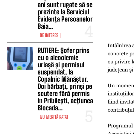
ani sunt rugate să se
prezinte la Serviciul
Evidența Persoanelor
Baia...
DE INTERES
Întâlnirea a
RUTIERE: Șofer prins
concrete pe
cu o alcoolemie
cu privire 
uriașă și permisul
județean și
suspendat, la
Copalnic Mănăștur.
Un moment i
Doi bărbați, prinși pe
scutere fără permis
instituțiil
în Pribilești, acțiunea
fiind invit
Blocada...
contribuții
NU MERITĂ RATAT
Programul a
Asociației 