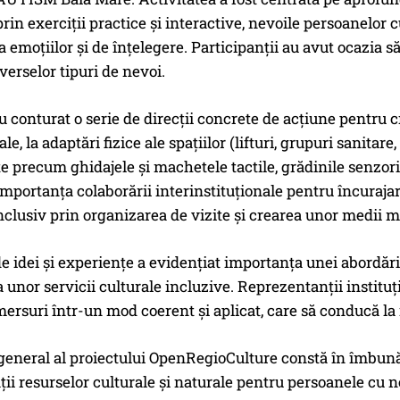
rin exerciții practice și interactive, nevoile persoanelor cu
 emoțiilor și de înțelegere. Participanții au avut ocazia să
verselor tipuri de nevoi.
u conturat o serie de direcții concrete de acțiune pentru cre
ale, la adaptări fizice ale spațiilor (lifturi, grupuri sanit
 precum ghidajele și machetele tactile, grădinile senzoria
importanța colaborării interinstituționale pentru încurajar
inclusiv prin organizarea de vizite și crearea unor medii m
 idei și experiențe a evidențiat importanța unei abordări i
 unor servicii culturale incluzive. Reprezentanții instituț
ersuri într-un mod coerent și aplicat, care să conducă la
general al proiectului OpenRegioCulture constă în îmbunăt
ății resurselor culturale și naturale pentru persoanele cu 