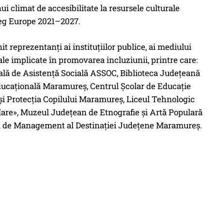
 climat de accesibilitate la resursele culturale
reg Europe 2021–2027.
 reprezentanți ai instituțiilor publice, ai mediului
le implicate în promovarea incluziunii, printre care:
lă de Asistenţă Socială ASSOC, Biblioteca Județeană
Educaţională Maramureș, Centrul Școlar de Educație
şi Protecţia Copilului Maramureș, Liceul Tehnologic
Mare», Muzeul Județean de Etnografie și Artă Populară
a de Management al Destinației Județene Maramureș.