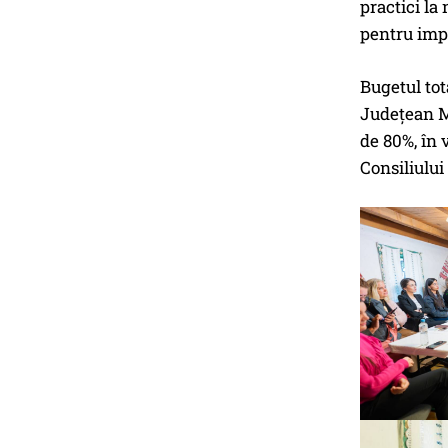
practici la
pentru impl
Bugetul tot
Județean M
de 80%, în 
Consiliului