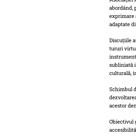
abordând, p
exprimare a
adaptate di
Discuțiile a
tururi virtu
instrumente
subliniată 
culturală, 
Schimbul de
dezvoltarea
acestor dem
Obiectivul 
accesibilit