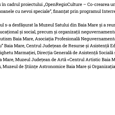
n cadrul proiectului „OpenRegioCulture – Co-crearea unui
oanele cu nevoi speciale”, finanțat prin programul Inter
 s-a desfășurat la Muzeul Satului din Baia Mare și a reunit
ducațional și social, precum și organizații neguvernamenta
Autism Baia Mare, Asociaţia Profesională Neguvernamenta
fu” Baia Mare, Centrul Judeţean de Resurse şi Asistenţă 
ighetu Marmației, Direcţia Generală de Asistenţă Socială 
ia Mare, Muzeul Judeţean de Artă «Centrul Artistic Baia 
 Muzeul de Științe Astronomice Baia Mare și Organizați