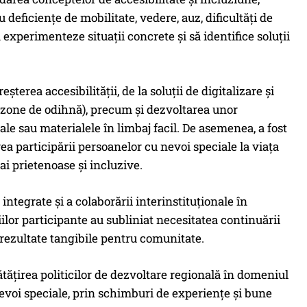
 deficiențe de mobilitate, vedere, auz, dificultăți de
 experimenteze situații concrete și să identifice soluții
șterea accesibilității, de la soluții de digitalizare și
are, zone de odihnă), precum și dezvoltarea unor
le sau materialele în limbaj facil. De asemenea, a fost
ea participării persoanelor cu nevoi speciale la viața
ai prietenoase și incluzive.
ntegrate și a colaborării interinstituționale în
iilor participante au subliniat necesitatea continuării
 rezultate tangibile pentru comunitate.
ățirea politicilor de dezvoltare regională în domeniul
nevoi speciale, prin schimburi de experiențe și bune