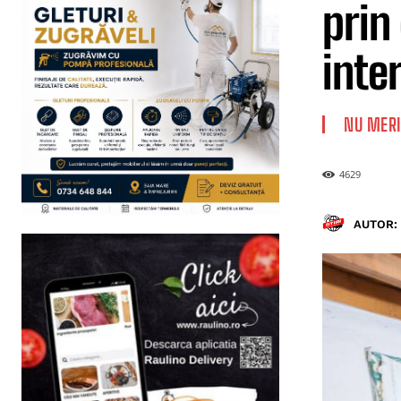
prin
inte
NU MERI
4629
AUTOR: