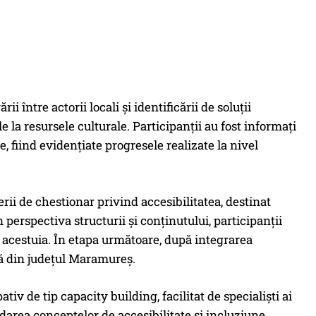
i între actorii locali și identificării de soluții
 la resursele culturale. Participanții au fost informați
 fiind evidențiate progresele realizate la nivel
ii de chestionar privind accesibilitatea, destinat
n perspectiva structurii și conținutului, participanții
a acestuia. În etapa următoare, după integrarea
ură din județul Maramureș.
v de tip capacity building, facilitat de specialiști ai
area conceptelor de accesibilitate și incluziune,