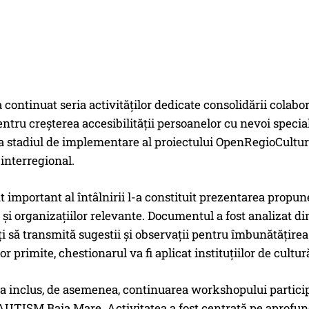
 continuat seria activităților dedicate consolidării colaborări
ntru creșterea accesibilității persoanelor cu nevoi speciale
la stadiul de implementare al proiectului OpenRegioCulture,
 interregional.
mportant al întâlnirii l-a constituit prezentarea propuner
or și organizațiilor relevante. Documentul a fost analizat di
ați să transmită sugestii și observații pentru îmbunătățire
lor primite, chestionarul va fi aplicat instituțiilor de cult
 inclus, de asemenea, continuarea workshopului participati
AUTISM Baia Mare. Activitatea a fost centrată pe aprofund