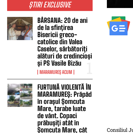
ȘTIRI EXCLUSIVE
BÂRSANA: 20 de ani
de la sfințirea
Bisericii greco-
catolice din Valea
Caselor, sărbătoriți
alături de credincioși
și PS Vasile Bizău
MARAMUREȘ ACUM
FURTUNĂ VIOLENTĂ ÎN
MARAMUREȘ: Prăpăd
în orașul Șomcuta
Mare, tarabe luate
de vânt. Copaci
prăbușiți atât în
Șomcuta Mare, cât
Consiliul J