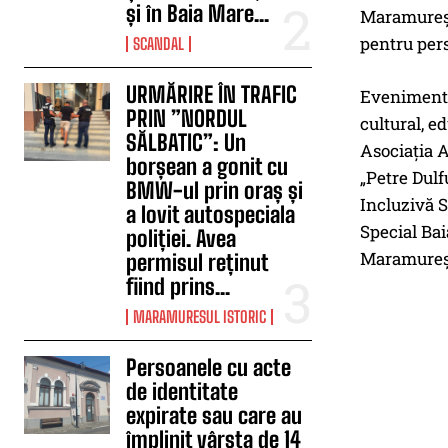
și în Baia Mare...
Maramureș î
pentru pers
SCANDAL
URMĂRIRE ÎN TRAFIC
Evenimentul
PRIN ”NORDUL
cultural, e
SĂLBATIC”: Un
Asociația 
borșean a gonit cu
„Petre Dul
BMW-ul prin oraș și
Incluzivă S
a lovit autospeciala
Special Ba
poliției. Avea
Maramureș,
permisul reținut
fiind prins...
MARAMURESUL ISTORIC
Persoanele cu acte
de identitate
expirate sau care au
împlinit vârsta de 14