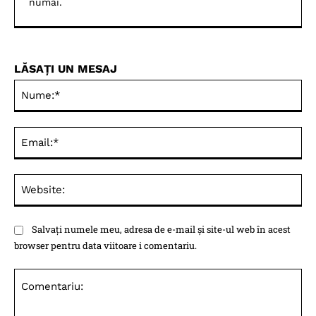
numai.
LĂSAȚI UN MESAJ
Nu
Ema
Web
Salvați numele meu, adresa de e-mail și site-ul web în acest
browser pentru data viitoare i comentariu.