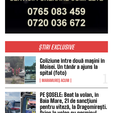
ȘTIRI EXCLUSIVE
Coliziune între două mașini în
Moisei. Un tânăr a ajuns la
spital (foto)
MARAMUREȘ ACUM
PE ȘOSELE: Beat la volan, în
Baia Mare, 21 de sancțiuni
pentru viteză, la Dragomirești.
Prins la volan cu permisul