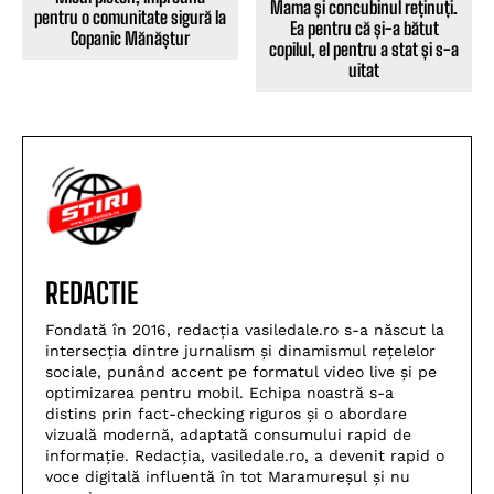
Mama și concubinul reținuți.
pentru o comunitate sigură la
Ea pentru că și-a bătut
Copanic Mănăștur
copilul, el pentru a stat și s-a
uitat
REDACTIE
Fondată în 2016, redacția vasiledale.ro s-a născut la
intersecția dintre jurnalism și dinamismul rețelelor
sociale, punând accent pe formatul video live și pe
optimizarea pentru mobil. Echipa noastră s-a
distins prin fact-checking riguros și o abordare
vizuală modernă, adaptată consumului rapid de
informație. Redacția, vasiledale.ro, a devenit rapid o
voce digitală influentă în tot Maramureșul și nu