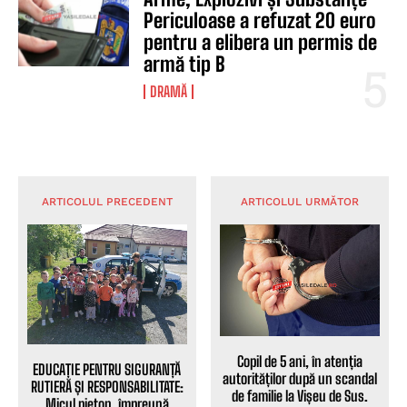
Periculoase a refuzat 20 euro
pentru a elibera un permis de
armă tip B
DRAMĂ
ARTICOLUL PRECEDENT
ARTICOLUL URMĂTOR
Copil de 5 ani, în atenția
EDUCAȚIE PENTRU SIGURANȚĂ
autorităților după un scandal
RUTIERĂ ȘI RESPONSABILITATE:
de familie la Vișeu de Sus.
Micul pieton, împreună