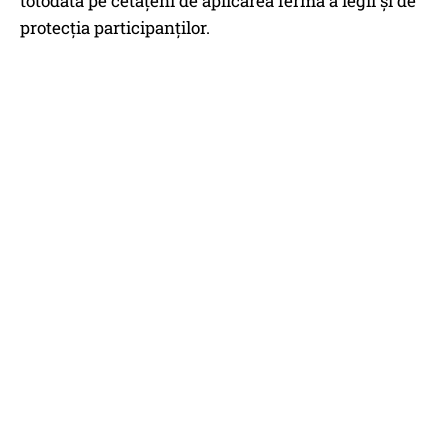
totodată pe cetățeni de aplicarea fermă a legii și de
protecția participanților.