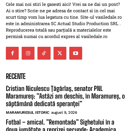
Cele mai noi stiri le gasesti aici! Vrei sa ne dai un pont?
Ai o stire? Scrie-ne pe adresa de contact si in cel mai
scurt timp vom lua legatura cu tine. Site-ul vasiledale.ro
este in administrarea SC Actual Studio Production SRL .
Reproducerea totală sau parțială a materialelor este
permisă numai cu acordul expres al vasiledale.ro
RECENTE
Cristian Niculescu Țâgârlaș, senator PNL
Maramureș: ”Astăzi am deschis, în Maramureș, o
săptămână dedicată speranței”
MARAMURESUL ISTORIC
august 9, 2026
Fotbal – amical. ”Remontada” Sighetului în a
doua jumătate a reprizei secunde: Academica