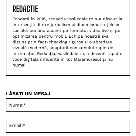
REDACTIE
Fondată în 2016, redacția vasiledale.ro s-a născut la
intersecția dintre jurnalism și dinamismul rețelelor
sociale, punând accent pe formatul video live și pe
optimizarea pentru mobil. Echipa noastră s-a
distins prin fact-checking riguros și o abordare
vizuală modernă, adaptată consumului rapid de
informație. Redacția, vasiledale.ro, a devenit rapid o
voce digitală influentă în tot Maramureșul și nu
numai.
LĂSAȚI UN MESAJ
Nu
Ema