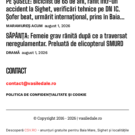
PE ȘOSELE: Biciclist de 65 de ani, rănit într-un
accident la Sighet, verificări tehnice pe DN 1C.
Șofer beat, urmărit internațional, prins în Baia...
MARAMUREȘ ACUM
august 1, 2026
SĂPÂNȚA: Femeie grav rănită după ce a traversat
neregulamentar. Preluată de elicopterul SMURD
DRAMĂ
august 1, 2026
CONTACT
contact@vasiledale.ro
POLITICA DE CONFIDENŢIALITATE ŞI COOKIE
© Copyright 2016 - 2026 | vasiledale.ro
Descoperă
CSV.RO
- anunțuri gratuite pentru Baia Mare, Sighet și localitățile