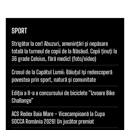
SPORT
Strigător la cer! Abuzuri, amenințări și nepăsare
totală la turneul de copii de la Năsăud. Copii ținuți la
36 grade Celsius, fără medic! (foto/video)
Crosul de la Capătul Lumii: Băiuțul își redescoperă
povestea prin sport, natură și comunitate
Ediția a II-a a concursului de biciclete ”Izvoare Bike
Challange”
ACS Redex Baia Mare – Vicecampioană la Cupa
SOCCA România 2026! Un jucător premiat