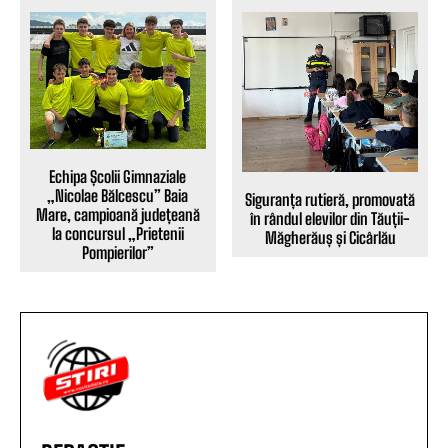
Echipa Școlii Gimnaziale
„Nicolae Bălcescu” Baia
Siguranța rutieră, promovată
Mare, campioană județeană
în rândul elevilor din Tăuții-
la concursul „Prietenii
Măgherăuș și Cicârlău
Pompierilor”