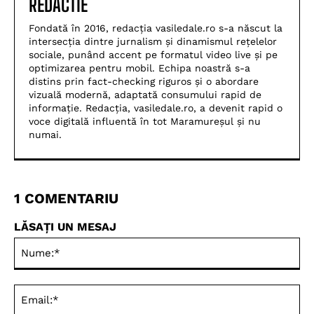
REDACTIE
Fondată în 2016, redacția vasiledale.ro s-a născut la
intersecția dintre jurnalism și dinamismul rețelelor
sociale, punând accent pe formatul video live și pe
optimizarea pentru mobil. Echipa noastră s-a
distins prin fact-checking riguros și o abordare
vizuală modernă, adaptată consumului rapid de
informație. Redacția, vasiledale.ro, a devenit rapid o
voce digitală influentă în tot Maramureșul și nu
numai.
1 COMENTARIU
LĂSAȚI UN MESAJ
Nu
Ema