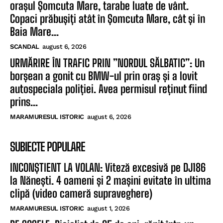
orașul Șomcuta Mare, tarabe luate de vânt.
Copaci prăbușiți atât în Șomcuta Mare, cât și în
Baia Mare...
SCANDAL
august 6, 2026
URMĂRIRE ÎN TRAFIC PRIN ”NORDUL SĂLBATIC”: Un
borșean a gonit cu BMW-ul prin oraș și a lovit
autospeciala poliției. Avea permisul reținut fiind
prins...
MARAMURESUL ISTORIC
august 6, 2026
SUBIECTE POPULARE
INCONȘTIENT LA VOLAN: Viteză excesivă pe DJ186
la Nănești. 4 oameni și 2 mașini evitate în ultima
clipă (video cameră supraveghere)
MARAMURESUL ISTORIC
august 1, 2026