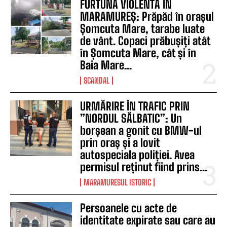
FURTUNĂ VIOLENTĂ ÎN
MARAMUREȘ: Prăpăd în orașul
Șomcuta Mare, tarabe luate
de vânt. Copaci prăbușiți atât
în Șomcuta Mare, cât și în
Baia Mare...
SCANDAL
URMĂRIRE ÎN TRAFIC PRIN
”NORDUL SĂLBATIC”: Un
borșean a gonit cu BMW-ul
prin oraș și a lovit
autospeciala poliției. Avea
permisul reținut fiind prins...
MARAMURESUL ISTORIC
Persoanele cu acte de
identitate expirate sau care au