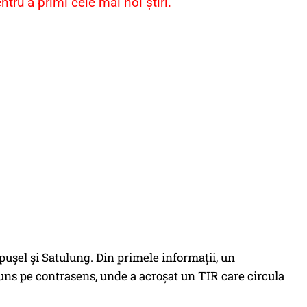
ru a primi cele mai noi știri.
ăpușel și Satulung. Din primele informații, un
runs pe contrasens, unde a acroșat un TIR care circula