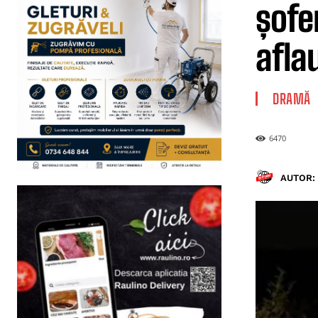
șofer
aflau
DRAMĂ
6470
AUTOR: