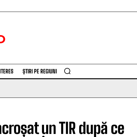
NTERES
ȘTIRI PE REGIUNI
croșat un TIR după ce