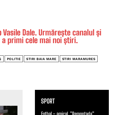
Vasile Dale. Urmărește canalul și
 a primi cele mai noi știri.
Ș
POLITIE
STIRI BAIA MARE
STIRI MARAMURES
SPORT
Fotbal – amical. ”Remontada”