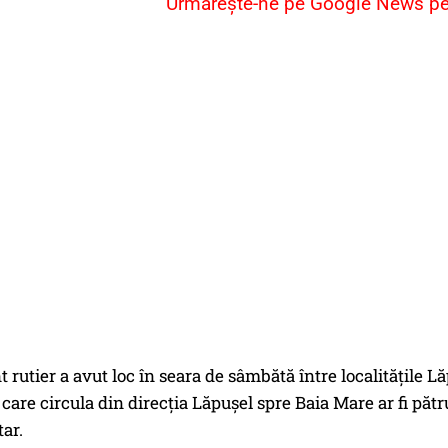
Urmărește-ne pe Google News pent
 rutier a avut loc în seara de sâmbătă între localitățile L
care circula din direcția Lăpușel spre Baia Mare ar fi păt
ar.