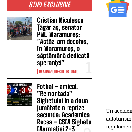
ȘTIRI EXCLUSIVE
Cristian Niculescu
Țâgârlaș, senator
PNL Maramureș:
”Astăzi am deschis,
în Maramureș, o
săptămână dedicată
speranței”
MARAMURESUL ISTORIC
Fotbal – amical.
”Remontada”
Sighetului în a doua
jumătate a reprizei
Un accident
secunde: Academica
autoturism 
Recea – CSM Sighetu
regulament
Marmației 2-3