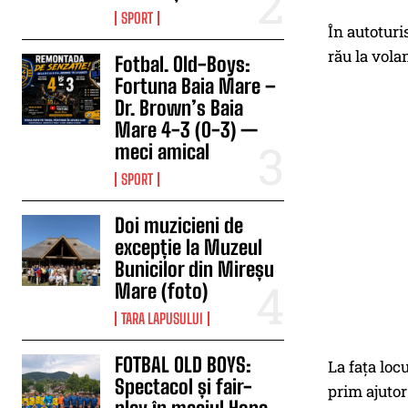
SPORT
În autoturis
rău la vola
Fotbal. Old-Boys:
Fortuna Baia Mare –
Dr. Brown’s Baia
Mare 4-3 (0-3) —
meci amical
SPORT
Doi muzicieni de
excepție la Muzeul
Bunicilor din Mireșu
Mare (foto)
TARA LAPUSULUI
FOTBAL OLD BOYS:
La fața loc
Spectacol și fair-
prim ajutor