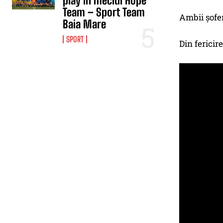
play în meciul Hope
Team – Sport Team
Ambii șoferi
Baia Mare
SPORT
Din fericir