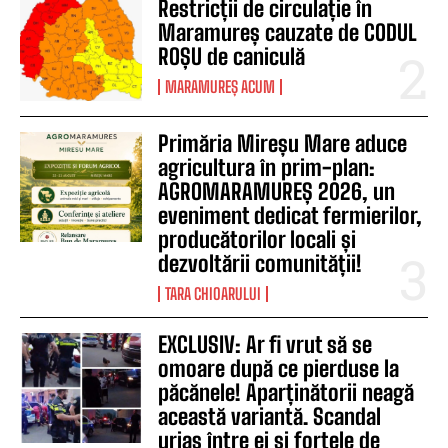
Restricții de circulație în
Maramureș cauzate de CODUL
ROȘU de caniculă
MARAMUREȘ ACUM
Primăria Mireșu Mare aduce
agricultura în prim-plan:
AGROMARAMUREȘ 2026, un
eveniment dedicat fermierilor,
producătorilor locali și
dezvoltării comunității!
TARA CHIOARULUI
EXCLUSIV: Ar fi vrut să se
omoare după ce pierduse la
păcănele! Aparținătorii neagă
această variantă. Scandal
uriaș între ei și forțele de