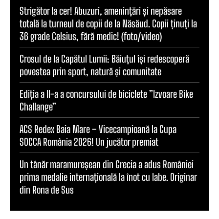
Strigător la cer! Abuzuri, amenințări și nepăsare
totală la turneul de copii de la Năsăud. Copii ținuți la
36 grade Celsius, fără medic! (foto/video)
Crosul de la Capătul Lumii: Băiuțul își redescoperă
povestea prin sport, natură și comunitate
Ediția a II-a a concursului de biciclete ”Izvoare Bike
Challange”
ACS Redex Baia Mare – Vicecampioană la Cupa
SOCCA România 2026! Un jucător premiat
Un tânăr maramureșean din Grecia a adus României
prima medalie internațională la înot cu labe. Originar
din Rona de Sus