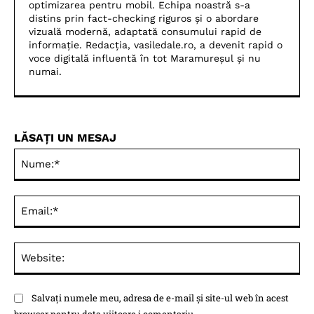
optimizarea pentru mobil. Echipa noastră s-a
distins prin fact-checking riguros și o abordare
vizuală modernă, adaptată consumului rapid de
informație. Redacția, vasiledale.ro, a devenit rapid o
voce digitală influentă în tot Maramureșul și nu
numai.
LĂSAȚI UN MESAJ
Nu
Ema
Web
Salvați numele meu, adresa de e-mail și site-ul web în acest
browser pentru data viitoare i comentariu.