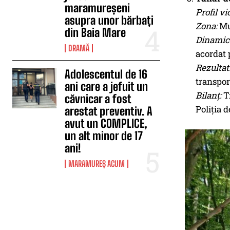
maramureșeni
Profil vi
asupra unor bărbați
Zona:
Mun
din Baia Mare
Dinamic
DRAMĂ
acordat p
Rezultat
Adolescentul de 16
transpor
ani care a jefuit un
Bilanț:
Tr
căvnicar a fost
Poliția 
arestat preventiv. A
avut un COMPLICE,
un alt minor de 17
ani!
MARAMUREȘ ACUM