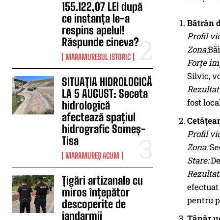
155.122,07 LEI după
ce instanța le-a
Bătrân d
respins apelul!
Profil vi
Răspunde cineva?
Zona:
Băi
MARAMURESUL ISTORIC
Forțe im
Silvic, v
SITUAȚIA HIDROLOGICĂ
Rezultat
LA 5 AUGUST: Seceta
fost loca
hidrologică
afectează spațiul
Cetățean
hidrografic Someș-
Profil vi
Tisa
Zona:
Sec
MARAMUREȘ ACUM
Stare:
De
Rezultat
Țigări artizanale cu
efectuat
miros înțepător
pentru p
descoperite de
jandarmii
Tânăr u