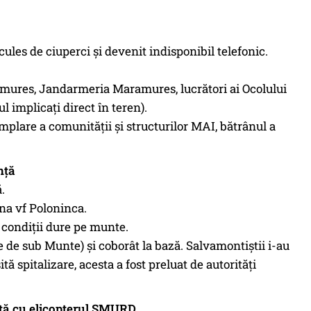
cules de ciuperci și devenit indisponibil telefonic.
res, Jandarmeria Maramures, lucrători ai Ocolului
ul implicați direct în teren).
plare a comunității și structurilor MAI, bătrânul a
nță
.
na vf Poloninca.
 condiții dure pe munte.
le de sub Munte) și coborât la bază. Salvamontiștii i-au
ă spitalizare, acesta a fost preluat de autorități
ță cu elicopterul SMURD