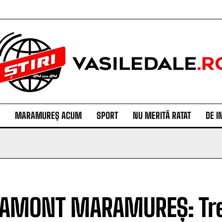
MARAMUREȘ ACUM
SPORT
NU MERITĂ RATAT
DE I
AMONT MARAMUREȘ: Trei v