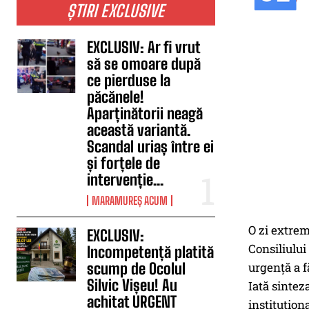
ȘTIRI EXCLUSIVE
EXCLUSIV: Ar fi vrut
să se omoare după
ce pierduse la
păcănele!
Aparținătorii neagă
această variantă.
Scandal uriaș între ei
și forțele de
intervenție...
MARAMUREȘ ACUM
O zi extre
EXCLUSIV:
Consiliului
Incompetență platită
urgență a f
scump de Ocolul
Silvic Vișeu! Au
Iată sintez
achitat URGENT
instituționa