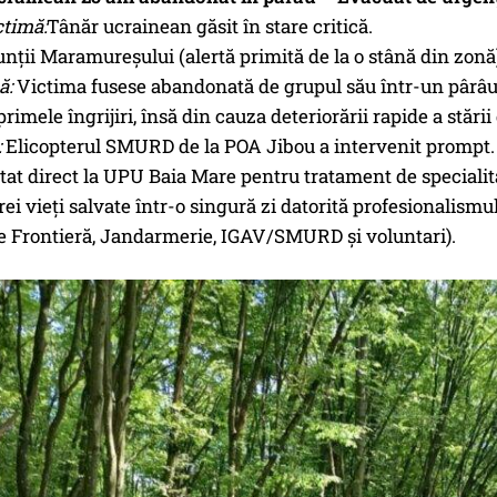
ctimă:
Tânăr ucrainean găsit în stare critică.
ții Maramureșului (alertă primită de la o stână din zonă
ă:
Victima fusese abandonată de grupul său într-un pârâ
rimele îngrijiri, însă din cauza deteriorării rapide a stării 
:
Elicopterul SMURD de la POA Jibou a intervenit prompt. Tâ
tat direct la UPU Baia Mare pentru tratament de specialit
ei vieți salvate într-o singură zi datorită profesionalismu
de Frontieră, Jandarmerie, IGAV/SMURD și voluntari).