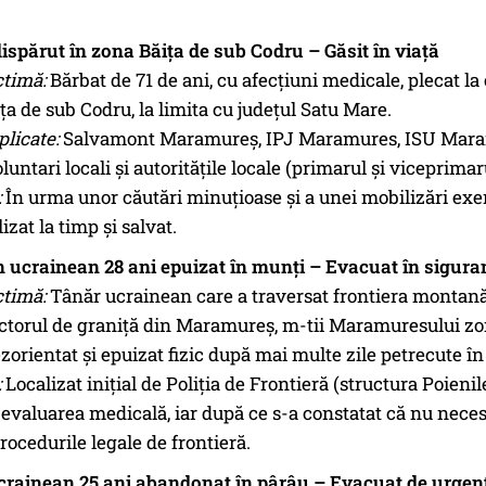
ispărut în zona Băița de sub Codru – Găsit în viață
ctimă:
Bărbat de 71 de ani, cu afecțiuni medicale, plecat la 
ța de sub Codru, la limita cu județul Satu Mare.
plicate:
Salvamont Maramureș, IPJ Maramures, ISU Maramu
oluntari locali și autoritățile locale (primarul și viceprimar
:
În urma unor căutări minuțioase și a unei mobilizări exem
lizat la timp și salvat.
 ucrainean 28 ani epuizat în munți – Evacuat în sigura
ctimă:
Tânăr ucrainean care a traversat frontiera montană
torul de graniță din Maramureș, m-tii Maramuresului zo
zorientat și epuizat fizic după mai multe zile petrecute în
:
Localizat inițial de Poliția de Frontieră (structura Poieni
 evaluarea medicală, iar după ce s-a constatat că nu necesit
rocedurile legale de frontieră.
crainean 25 ani abandonat în pârâu – Evacuat de urgen