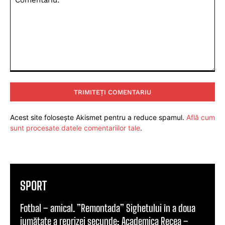
Comentariu:
Acest site folosește Akismet pentru a reduce spamul.
Află cum
sunt procesate datele comentariilor tale
.
SPORT
Fotbal – amical. ”Remontada” Sighetului în a doua
jumătate a reprizei secunde: Academica Recea –