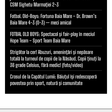
CSM Sighetu Marmației 2-3
Fotbal. Old-Boys: Fortuna Baia Mare – Dr. Brown’s
Baia Mare 4-3 (0-3) — meci amical
FOTBAL OLD BOYS: Spectacol și fair-play în meciul
Hope Team – Sport Team Baia Mare
Strigător la cer! Abuzuri, amenințări și nepăsare
totală la turneul de copii de la Năsăud. Copii ținuți la
36 grade Celsius, fără medic! (foto/video)
Crosul de la Capătul Lumii: Băiuțul își redescoperă
povestea prin sport, natură și comunitate