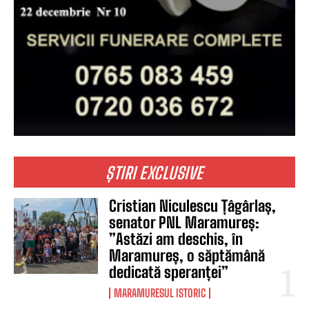
ȘTIRI EXCLUSIVE
Cristian Niculescu Țâgârlaș,
senator PNL Maramureș:
”Astăzi am deschis, în
Maramureș, o săptămână
dedicată speranței”
MARAMURESUL ISTORIC