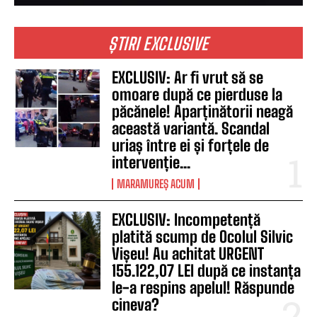
ȘTIRI EXCLUSIVE
EXCLUSIV: Ar fi vrut să se
omoare după ce pierduse la
păcănele! Aparținătorii neagă
această variantă. Scandal
uriaș între ei și forțele de
intervenție...
MARAMUREȘ ACUM
EXCLUSIV: Incompetență
platită scump de Ocolul Silvic
Vișeu! Au achitat URGENT
155.122,07 LEI după ce instanța
le-a respins apelul! Răspunde
cineva?