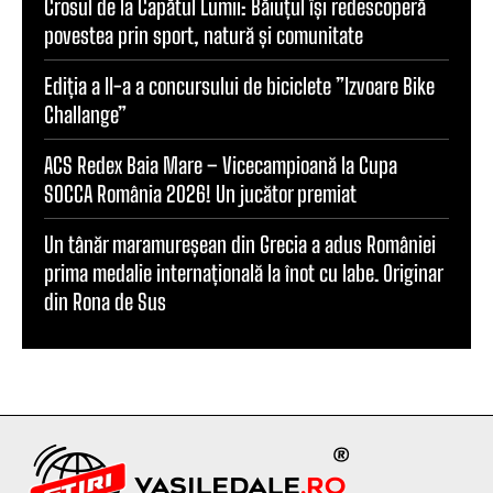
Crosul de la Capătul Lumii: Băiuțul își redescoperă
povestea prin sport, natură și comunitate
Ediția a II-a a concursului de biciclete ”Izvoare Bike
Challange”
ACS Redex Baia Mare – Vicecampioană la Cupa
SOCCA România 2026! Un jucător premiat
Un tânăr maramureșean din Grecia a adus României
prima medalie internațională la înot cu labe. Originar
din Rona de Sus