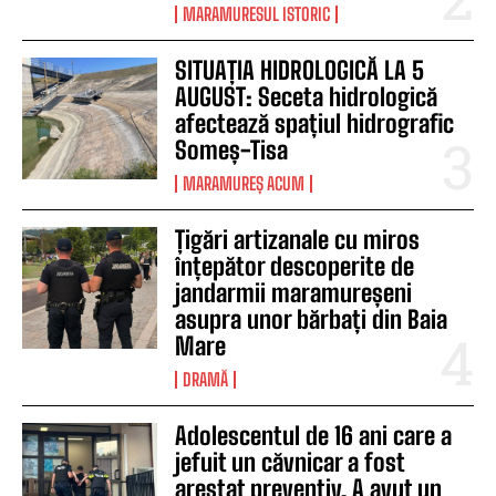
MARAMURESUL ISTORIC
SITUAȚIA HIDROLOGICĂ LA 5
AUGUST: Seceta hidrologică
afectează spațiul hidrografic
Someș-Tisa
MARAMUREȘ ACUM
Țigări artizanale cu miros
înțepător descoperite de
jandarmii maramureșeni
asupra unor bărbați din Baia
Mare
DRAMĂ
Adolescentul de 16 ani care a
jefuit un căvnicar a fost
arestat preventiv. A avut un