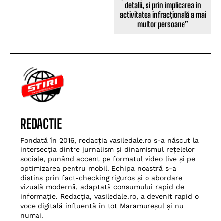
detalii, şi prin implicarea în
activitatea infracţională a mai
multor persoane”
REDACTIE
Fondată în 2016, redacția vasiledale.ro s-a născut la
intersecția dintre jurnalism și dinamismul rețelelor
sociale, punând accent pe formatul video live și pe
optimizarea pentru mobil. Echipa noastră s-a
distins prin fact-checking riguros și o abordare
vizuală modernă, adaptată consumului rapid de
informație. Redacția, vasiledale.ro, a devenit rapid o
voce digitală influentă în tot Maramureșul și nu
numai.