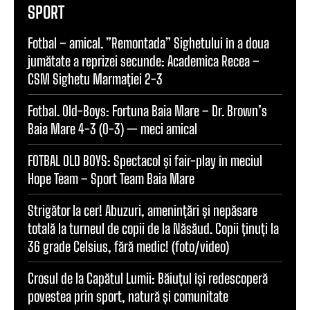
SPORT
Fotbal – amical. ”Remontada” Sighetului în a doua
jumătate a reprizei secunde: Academica Recea –
CSM Sighetu Marmației 2-3
Fotbal. Old-Boys: Fortuna Baia Mare – Dr. Brown’s
Baia Mare 4-3 (0-3) — meci amical
FOTBAL OLD BOYS: Spectacol și fair-play în meciul
Hope Team – Sport Team Baia Mare
Strigător la cer! Abuzuri, amenințări și nepăsare
totală la turneul de copii de la Năsăud. Copii ținuți la
36 grade Celsius, fără medic! (foto/video)
Crosul de la Capătul Lumii: Băiuțul își redescoperă
povestea prin sport, natură și comunitate