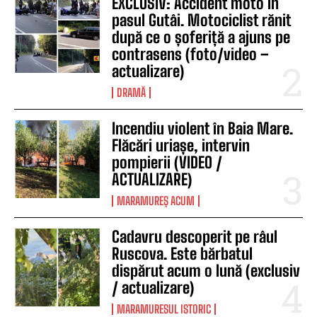
EXCLUSIV: Accident moto în
pasul Gutâi. Motociclist rănit
după ce o șoferiță a ajuns pe
contrasens (foto/video –
actualizare)
DRAMĂ
Incendiu violent în Baia Mare.
Flăcări uriașe, intervin
pompierii (VIDEO /
ACTUALIZARE)
MARAMUREȘ ACUM
Cadavru descoperit pe râul
Ruscova. Este bărbatul
dispărut acum o lună (exclusiv
/ actualizare)
MARAMURESUL ISTORIC