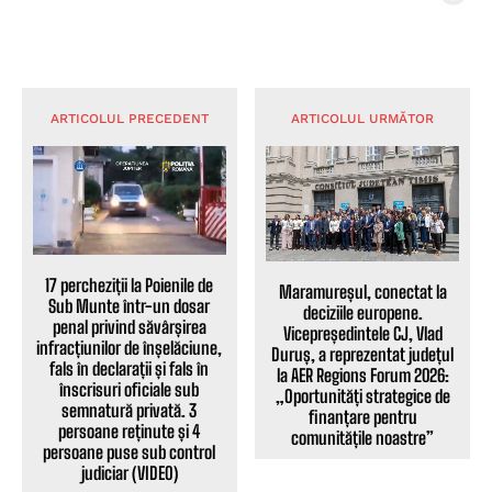
ARTICOLUL PRECEDENT
ARTICOLUL URMĂTOR
17 percheziții la Poienile de
Maramureșul, conectat la
Sub Munte într-un dosar
deciziile europene.
penal privind săvârșirea
Vicepreședintele CJ, Vlad
infracțiunilor de înșelăciune,
Duruș, a reprezentat județul
fals în declarații și fals în
la AER Regions Forum 2026:
înscrisuri oficiale sub
„Oportunități strategice de
semnatură privată. 3
finanțare pentru
persoane reținute și 4
comunitățile noastre”
persoane puse sub control
judiciar (VIDEO)