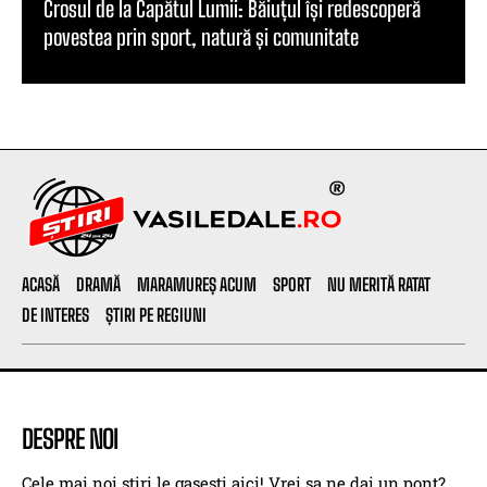
Crosul de la Capătul Lumii: Băiuțul își redescoperă
povestea prin sport, natură și comunitate
ACASĂ
DRAMĂ
MARAMUREȘ ACUM
SPORT
NU MERITĂ RATAT
DE INTERES
ȘTIRI PE REGIUNI
DESPRE NOI
Cele mai noi stiri le gasesti aici! Vrei sa ne dai un pont?