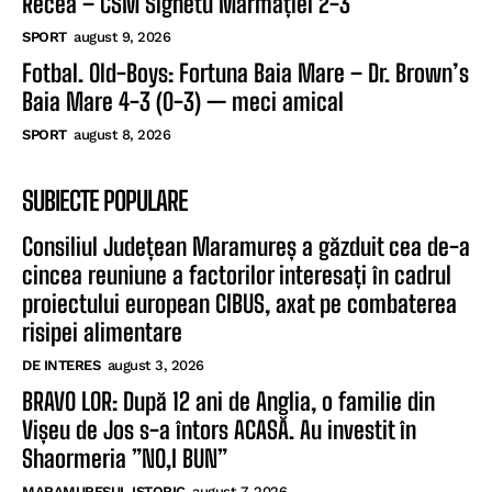
Recea – CSM Sighetu Marmației 2-3
SPORT
august 9, 2026
Fotbal. Old-Boys: Fortuna Baia Mare – Dr. Brown’s
Baia Mare 4-3 (0-3) — meci amical
SPORT
august 8, 2026
SUBIECTE POPULARE
Consiliul Județean Maramureș a găzduit cea de-a
cincea reuniune a factorilor interesați în cadrul
proiectului european CIBUS, axat pe combaterea
risipei alimentare
DE INTERES
august 3, 2026
BRAVO LOR: După 12 ani de Anglia, o familie din
Vișeu de Jos s-a întors ACASĂ. Au investit în
Shaormeria ”NO,I BUN”
MARAMURESUL ISTORIC
august 7, 2026