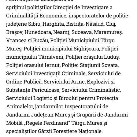
sprijinul polițiștilor Direcției de Investigare a
Criminalității Economice, inspectoratelor de poliție
județene Sibiu, Harghita, Bistrița-Năsăud, Cluj,
Brașov, Hunedoara, Neamț, Suceava, Maramureș,
Vrancea și Buzău, Poliției Municipiului Târgu
Mureș, Poliției municipiului Sighișoara, Poliției
municipiului Târnăveni, Poliției orașului Luduș,
Poliției orașului Iernut, Poliției Stațiunii Sovata,
Serviciului Investigații Criminale, Serviciului de
Ordine Publică, Serviciului Arme, Explozivi și
Substanțe Periculoase, Serviciului Criminalistic,
Serviciului Logistic și Biroului pentru Protecția
Animalelor, jandarmilor Inspectoratului de
Jandarmi Județean Mureș și Grupării de Jandarmi
Mobilă „Regele Ferdinand” Târgu Mureș și
specialiștilor Gărzii Forestiere Naționale.