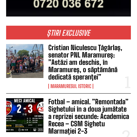
ȘTIRI EXCLUSIVE
Cristian Niculescu Țâgârlaș,
senator PNL Maramureș:
”Astăzi am deschis, în
Maramureș, o săptămână
dedicată speranței”
MARAMURESUL ISTORIC
Fotbal – amical. ”Remontada”
Sighetului în a doua jumătate
a reprizei secunde: Academica
Recea – CSM Sighetu
Marmației 2-3