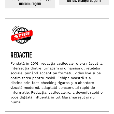
DN18B. Bilanțul acțiunii
maramureșeni
REDACTIE
Fondată în 2016, redacția vasiledale.ro s-a născut la
intersecția dintre jurnalism și dinamismul rețelelor
sociale, punând accent pe formatul video live și pe
optimizarea pentru mobil. Echipa noastră s-a
distins prin fact-checking riguros și o abordare
vizuală modernă, adaptată consumului rapid de
informație. Redacția, vasiledale.ro, a devenit rapid o
voce digitală influentă în tot Maramureșul și nu
numai.