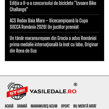
Ediția a II-a a concursului de biciclete ”Izvoare Bike
Challange”
ACS Redex Baia Mare – Vicecampioană la Cupa
SOCCA România 2026! Un jucător premiat
Un tânăr maramureșean din Grecia a adus României
prima medalie internațională la înot cu labe. Originar
din Rona de Sus
ACASĂ
DRAMĂ
MARAMUREȘ ACUM
SPORT
NU MERITĂ RATAT