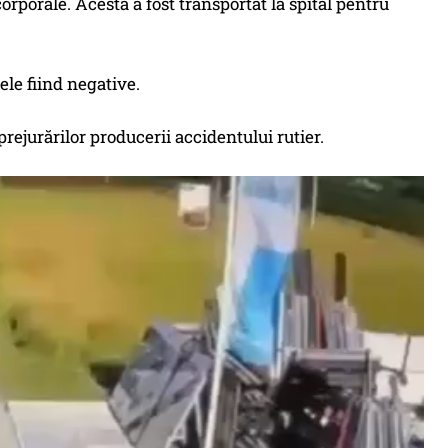
orporale. Acesta a fost transportat la spital pentru
tele fiind negative.
prejurărilor producerii accidentului rutier.