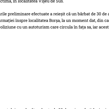
ictimă, în localitatea Vișeu de Sus.
ările preliminare efectuate a reieșit că un bărbat de 30 de
mației înspre localitatea Borșa, la un moment dat, din cau
 coliziune cu un autoturism care circula în fața sa, iar aces