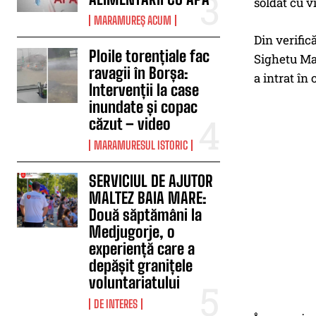
soldat cu v
MARAMUREȘ ACUM
Din verific
Ploile torențiale fac
Sighetu Mar
ravagii în Borșa:
a intrat în
Intervenții la case
inundate și copac
căzut – video
MARAMURESUL ISTORIC
SERVICIUL DE AJUTOR
MALTEZ BAIA MARE:
Două săptămâni la
Medjugorje, o
experiență care a
depășit granițele
voluntariatului
DE INTERES