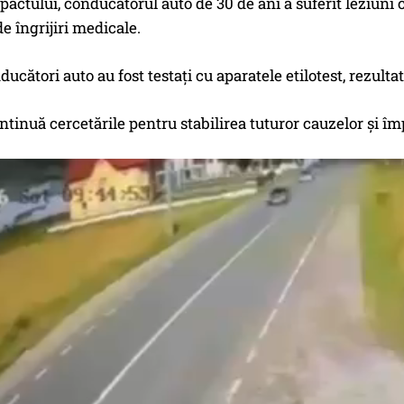
actului, conducătorul auto de 30 de ani a suferit leziuni c
e îngrijiri medicale.
ducători auto au fost testați cu aparatele etilotest, rezulta
continuă cercetările pentru stabilirea tuturor cauzelor și îm