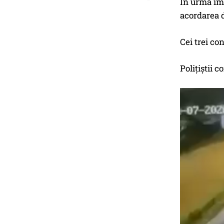
În urma imp
acordarea d
Cei trei con
Polițiștii 