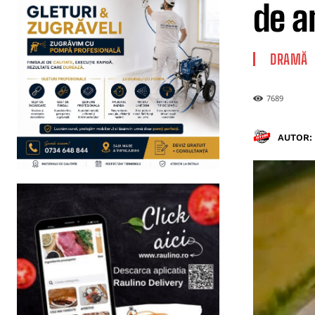
de an
DRAMĂ
7689
AUTOR: