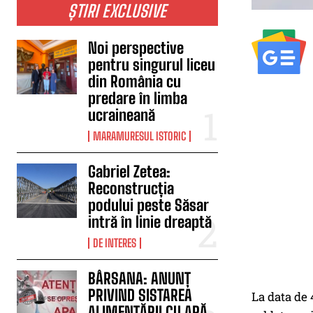
ȘTIRI EXCLUSIVE
Noi perspective
pentru singurul liceu
din România cu
predare în limba
ucraineană
MARAMURESUL ISTORIC
Gabriel Zetea:
Reconstrucția
podului peste Săsar
intră în linie dreaptă
DE INTERES
BÂRSANA: ANUNȚ
PRIVIND SISTAREA
La data de 4
ALIMENTĂRII CU APĂ