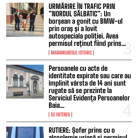
URMĂRIRE ÎN TRAFIC PRIN
”NORDUL SĂLBATIC”: Un
borșean a gonit cu BMW-ul
prin oraș și a lovit
autospeciala poliției. Avea
permisul reținut fiind prins...
MARAMURESUL ISTORIC
Persoanele cu acte de
identitate expirate sau care au
împlinit vârsta de 14 ani sunt
rugate să se prezinte la
Serviciul Evidența Persoanelor
Baia...
DE INTERES
RUTIERE: Șofer prins cu o
alcoolemie uriașă și permisul