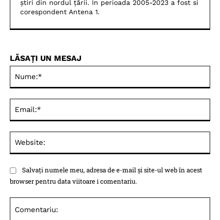
știri din nordul țării. In perioada 2005-2023 a fost si
corespondent Antena 1.
LĂSAȚI UN MESAJ
Nu
Ema
Web
Salvați numele meu, adresa de e-mail și site-ul web în acest
browser pentru data viitoare i comentariu.