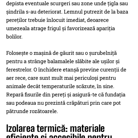
depista eventuale scurgeri sau zone unde țigla sau
șindrila s-au deteriorat. Lemnul putrezit de la baza
pereților trebuie înlocuit imediat, deoarece
umezeala atrage frigul și favorizează apariția
bolilor.
Folosește o mașină de găurit sau o șurubelniță
pentru a strânge balamalele slăbite ale ușilor și
ferestrelor. O închidere etanșă previne curenții de
aer rece, care sunt mult mai periculoși pentru
animale decât temperaturile scăzute, în sine.
Repară fisurile din pereți și asigură-te că fundația
sau podeaua nu prezintă crăpături prin care pot
pătrunde rozătoarele.
Izolarea termică: materiale
eficiente și accesibile pentru