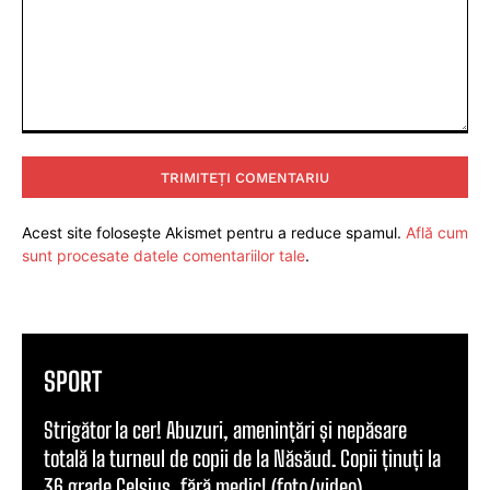
Comentariu:
Acest site folosește Akismet pentru a reduce spamul.
Află cum
sunt procesate datele comentariilor tale
.
SPORT
Strigător la cer! Abuzuri, amenințări și nepăsare
totală la turneul de copii de la Năsăud. Copii ținuți la
36 grade Celsius, fără medic! (foto/video)