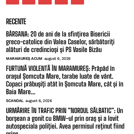
RECENTE
BÂRSANA: 20 de ani de la sfințirea Bisericii
greco-catolice din Valea Caselor, sărbătoriți
alături de credincioși și PS Vasile Bizău
MARAMUREȘ ACUM
august 6, 2026
FURTUNĂ VIOLENTĂ ÎN MARAMUREȘ: Prăpăd în
orașul Șomcuta Mare, tarabe luate de vânt.
Copaci prăbușiți atât în Șomcuta Mare, cât și în
Baia Mare...
SCANDAL
august 6, 2026
URMĂRIRE ÎN TRAFIC PRIN ”NORDUL SĂLBATIC”: Un
borșean a gonit cu BMW-ul prin oraș și a lovit
autospeciala poliției. Avea permisul reținut fiind
prins...