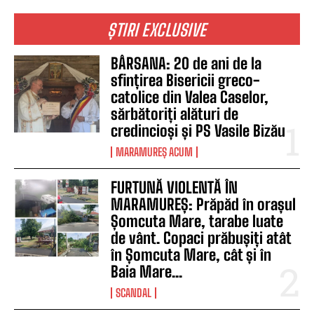
ȘTIRI EXCLUSIVE
BÂRSANA: 20 de ani de la
sfințirea Bisericii greco-
catolice din Valea Caselor,
sărbătoriți alături de
credincioși și PS Vasile Bizău
MARAMUREȘ ACUM
FURTUNĂ VIOLENTĂ ÎN
MARAMUREȘ: Prăpăd în orașul
Șomcuta Mare, tarabe luate
de vânt. Copaci prăbușiți atât
în Șomcuta Mare, cât și în
Baia Mare...
SCANDAL