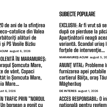
SUBIECTE POPULARE
0 de ani de la sfințirea
EXCLUSIV: Ar fi vrut să 
greco-catolice din Valea
după ce pierduse la păc
rbătoriți alături de
Aparținătorii neagă ace
 și PS Vasile Bizău
variantă. Scandal uriaș î
forțele de intervenție...
ACUM
august 6, 2026
MARAMUREȘ ACUM
august 5, 2
IOLENTĂ ÎN MARAMUREȘ:
orașul Șomcuta Mare,
ANUNȚ VITAL: Probleme î
te de vânt. Copaci
furnizarea apei potabile 
atât în Șomcuta Mare,
cartierul Băița, oraș Tăuț
aia Mare...
Măgherăuș
ust 6, 2026
DE INTERES
august 1, 2026
ÎN TRAFIC PRIN ”NORDUL
ACCES RESPONSABIL: O ini
 Un borșean a gonit cu
națională pentru regle