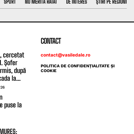
SPORT
NU MERITĂ RATAT
DE INTERES
ȘTIRI PE REGIUNI
CONTACT
, cercetat
contact@vasiledale.ro
l. Șofer
POLITICA DE CONFIDENŢIALITATE ŞI
ermis, după
COOKIE
ada la...
026
n
e puse la
AMUREȘ: