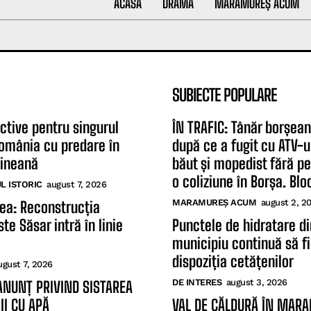
ACASĂ
DRAMĂ
MARAMUREȘ ACUM
SUBIECTE POPULARE
ctive pentru singurul
ÎN TRAFIC: Tânăr borșean
România cu predare în
după ce a fugit cu ATV-u
aineană
băut și mopedist fără p
o coliziune în Borșa. Bloc
 ISTORIC
august 7, 2026
MARAMUREȘ ACUM
august 2, 2
tea: Reconstrucția
te Săsar intră în linie
Punctele de hidratare di
municipiu continuă să fi
dispoziția cetățenilor
ugust 7, 2026
DE INTERES
august 3, 2026
ANUNȚ PRIVIND SISTAREA
II CU APĂ
VAL DE CĂLDURĂ ÎN MAR