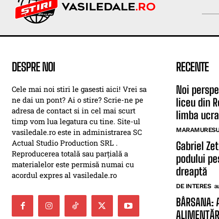
DESPRE NOI
RECENTE
Noi perspe
Cele mai noi stiri le gasesti aici! Vrei sa
ne dai un pont? Ai o stire? Scrie-ne pe
liceu din 
adresa de contact si in cel mai scurt
limba ucr
timp vom lua legatura cu tine. Site-ul
MARAMURESUL
vasiledale.ro este in administrarea SC
Actual Studio Production SRL .
Gabriel Ze
Reproducerea totală sau parțială a
podului pes
materialelor este permisă numai cu
dreaptă
acordul expres al vasiledale.ro
DE INTERES
a
BÂRSANA: 
ALIMENTĂR