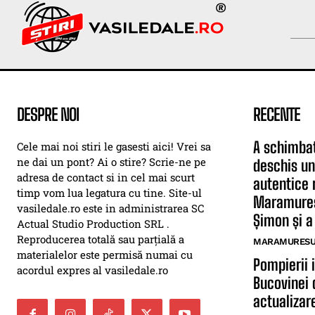
DESPRE NOI
RECENTE
A schimbat
Cele mai noi stiri le gasesti aici! Vrei sa
ne dai un pont? Ai o stire? Scrie-ne pe
deschis un
adresa de contact si in cel mai scurt
autentice 
timp vom lua legatura cu tine. Site-ul
Maramureș.
vasiledale.ro este in administrarea SC
Șimon și a 
Actual Studio Production SRL .
Reproducerea totală sau parțială a
MARAMURESUL
materialelor este permisă numai cu
Pompierii 
acordul expres al vasiledale.ro
Bucovinei 
actualizar