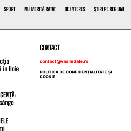
SPORT
NU MERITĂ RATAT
DE INTERES
ȘTIRI PE REGIUNI
CONTACT
cția
contact@vasiledale.ro
 în linie
POLITICA DE CONFIDENŢIALITATE ŞI
COOKIE
RGENȚĂ:
 sânge
MELE
mi