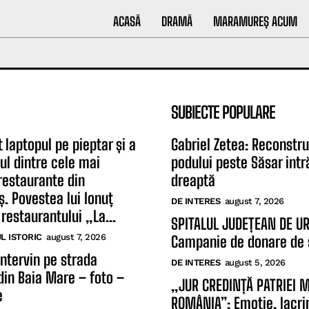
ACASĂ
DRAMĂ
MARAMUREȘ ACUM
SUBIECTE POPULARE
 laptopul pe pieptar și a
Gabriel Zetea: Reconstru
ul dintre cele mai
podului peste Săsar intră
restaurante din
dreaptă
 Povestea lui Ionuț
DE INTERES
august 7, 2026
restaurantului „La...
SPITALUL JUDEȚEAN DE U
 ISTORIC
august 7, 2026
Campanie de donare de
intervin pe strada
DE INTERES
august 5, 2026
din Baia Mare – foto –
„JUR CREDINȚĂ PATRIEI 
e
ROMÂNIA”: Emoție, lacri