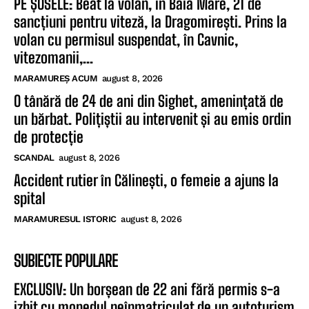
PE ȘOSELE: Beat la volan, în Baia Mare, 21 de
sancțiuni pentru viteză, la Dragomirești. Prins la
volan cu permisul suspendat, în Cavnic,
vitezomanii,...
MARAMUREȘ ACUM
august 8, 2026
O tânără de 24 de ani din Sighet, amenințată de
un bărbat. Polițiștii au intervenit și au emis ordin
de protecție
SCANDAL
august 8, 2026
Accident rutier în Călinești, o femeie a ajuns la
spital
MARAMURESUL ISTORIC
august 8, 2026
SUBIECTE POPULARE
EXCLUSIV: Un borșean de 22 ani fără permis s-a
izbit cu mopedul neînmatriculat de un autoturism