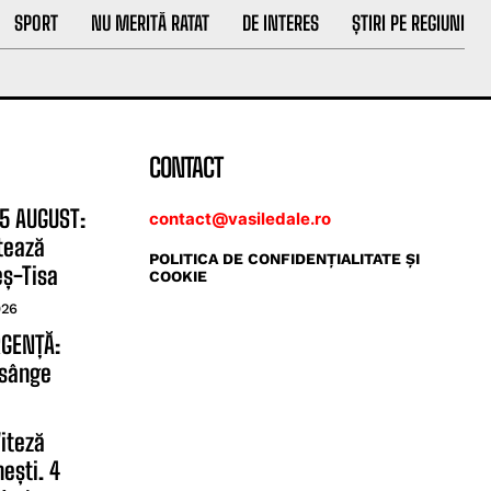
SPORT
NU MERITĂ RATAT
DE INTERES
ȘTIRI PE REGIUNI
CONTACT
 5 AUGUST:
contact@vasiledale.ro
tează
POLITICA DE CONFIDENŢIALITATE ŞI
eș-Tisa
COOKIE
026
RGENȚĂ:
 sânge
iteză
ești. 4