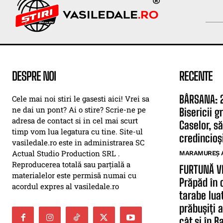
DESPRE NOI
RECENTE
BÂRSANA: 2
Cele mai noi stiri le gasesti aici! Vrei sa
ne dai un pont? Ai o stire? Scrie-ne pe
Bisericii 
adresa de contact si in cel mai scurt
Caselor, să
timp vom lua legatura cu tine. Site-ul
credincioși
vasiledale.ro este in administrarea SC
Actual Studio Production SRL .
MARAMUREȘ 
Reproducerea totală sau parțială a
FURTUNĂ V
materialelor este permisă numai cu
Prăpăd în 
acordul expres al vasiledale.ro
tarabe lua
prăbușiți 
cât și în B