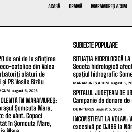
ACASĂ
DRAMĂ
MARAMUREȘ ACUM
SUBIECTE POPULARE
0 de ani de la sfințirea
SITUAȚIA HIDROLOGICĂ LA
greco-catolice din Valea
Seceta hidrologică afec
rbătoriți alături de
spațiul hidrografic Som
 și PS Vasile Bizău
MARAMUREȘ ACUM
august 5, 2
ACUM
august 6, 2026
SPITALUL JUDEȚEAN DE U
IOLENTĂ ÎN MARAMUREȘ:
Campanie de donare de
orașul Șomcuta Mare,
DE INTERES
august 5, 2026
te de vânt. Copaci
INCONȘTIENT LA VOLAN: V
atât în Șomcuta Mare,
excesivă pe DJ186 la Năn
aia Mare...