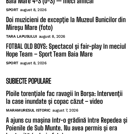
Baia Mare 4-3 (0-3) — meci amical
SPORT
august 8, 2026
Doi muzicieni de excepție la Muzeul Bunicilor din
Mireșu Mare (foto)
TARA LAPUSULUI
august 8, 2026
FOTBAL OLD BOYS: Spectacol și fair-play în meciul
Hope Team – Sport Team Baia Mare
SPORT
august 8, 2026
SUBIECTE POPULARE
Ploile torențiale fac ravagii în Borșa: Intervenții
la case inundate și copac căzut – video
MARAMURESUL ISTORIC
august 7, 2026
A ajuns cu mașina într-o grădină între Repedea și
Poienile de Sub Munte. Nu avea permis și era