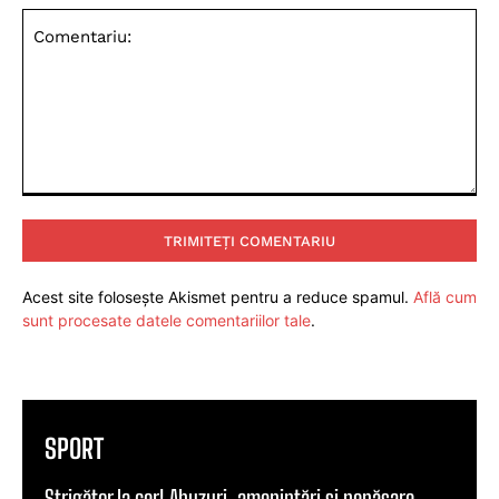
Comentariu:
Acest site folosește Akismet pentru a reduce spamul.
Află cum
sunt procesate datele comentariilor tale
.
SPORT
Strigător la cer! Abuzuri, amenințări și nepăsare