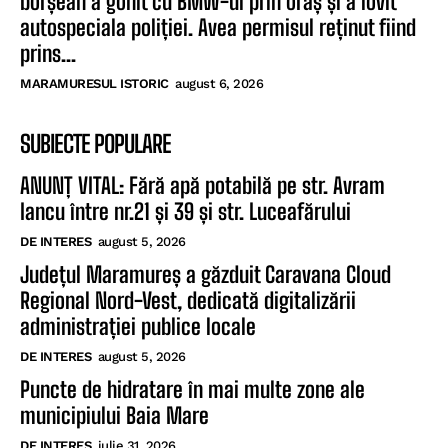
borșean a gonit cu BMW-ul prin oraș și a lovit
autospeciala poliției. Avea permisul reținut fiind
prins...
MARAMURESUL ISTORIC
august 6, 2026
SUBIECTE POPULARE
ANUNȚ VITAL: Fără apă potabilă pe str. Avram
Iancu între nr.21 și 39 și str. Luceafărului
DE INTERES
august 5, 2026
Județul Maramureș a găzduit Caravana Cloud
Regional Nord-Vest, dedicată digitalizării
administrației publice locale
DE INTERES
august 5, 2026
Puncte de hidratare în mai multe zone ale
municipiului Baia Mare
DE INTERES
iulie 31, 2026