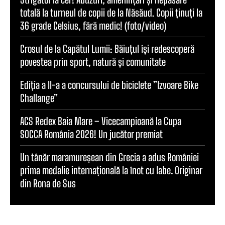
totală la turneul de copii de la Năsăud. Copii ținuți la
36 grade Celsius, fără medic! (foto/video)
Crosul de la Capătul Lumii: Băiuțul își redescoperă
povestea prin sport, natură și comunitate
Ediția a II-a a concursului de biciclete ”Izvoare Bike
Challange”
ACS Redex Baia Mare – Vicecampioană la Cupa
SOCCA România 2026! Un jucător premiat
Un tânăr maramureșean din Grecia a adus României
prima medalie internațională la înot cu labe. Originar
din Rona de Sus