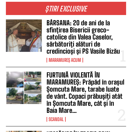
ȘTIRI EXCLUSIVE
BÂRSANA: 20 de ani de la
sfințirea Bisericii greco-
catolice din Valea Caselor,
sărbătoriți alături de
credincioși și PS Vasile Bizău
MARAMUREȘ ACUM
FURTUNĂ VIOLENTĂ ÎN
MARAMUREȘ: Prăpăd în orașul
Șomcuta Mare, tarabe luate
de vânt. Copaci prăbușiți atât
în Șomcuta Mare, cât și în
Baia Mare...
SCANDAL