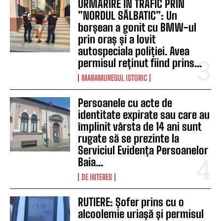
URMĂRIRE ÎN TRAFIC PRIN
”NORDUL SĂLBATIC”: Un
borșean a gonit cu BMW-ul
prin oraș și a lovit
autospeciala poliției. Avea
permisul reținut fiind prins...
MARAMURESUL ISTORIC
Persoanele cu acte de
identitate expirate sau care au
împlinit vârsta de 14 ani sunt
rugate să se prezinte la
Serviciul Evidența Persoanelor
Baia...
DE INTERES
RUTIERE: Șofer prins cu o
alcoolemie uriașă și permisul