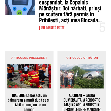
suspendat, la Copalnic
Mănăștur. Doi bărbați, prinși
pe scutere fără permis în
Pribilești, acțiunea Blocada...
NU MERITĂ RATAT
ARTICOLUL PRECEDENT
ARTICOLUL URMĂTOR
ACCIDENT – LANGA
TRAGEDIE: La Deseşti, un
DUMBRĂVIŢA, A ACROŞAT O
băimărean a murit după ce s-
MAŞINĂ APOI A ZBURAT ÎN
a izbit cu maşina de un
TUFIŞURILE DE PE MARGINEA
camion