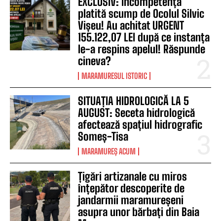
EXCLUSIV: Incompetență
platită scump de Ocolul Silvic
Vișeu! Au achitat URGENT
155.122,07 LEI după ce instanța
le-a respins apelul! Răspunde
cineva?
MARAMURESUL ISTORIC
SITUAȚIA HIDROLOGICĂ LA 5
AUGUST: Seceta hidrologică
afectează spațiul hidrografic
Someș-Tisa
MARAMUREȘ ACUM
Țigări artizanale cu miros
înțepător descoperite de
jandarmii maramureșeni
asupra unor bărbați din Baia