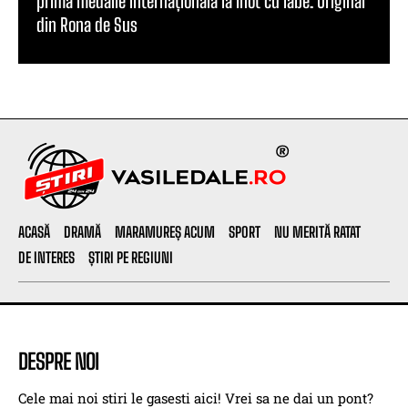
prima medalie internațională la înot cu labe. Originar
din Rona de Sus
ACASĂ
DRAMĂ
MARAMUREȘ ACUM
SPORT
NU MERITĂ RATAT
DE INTERES
ȘTIRI PE REGIUNI
DESPRE NOI
Cele mai noi stiri le gasesti aici! Vrei sa ne dai un pont?