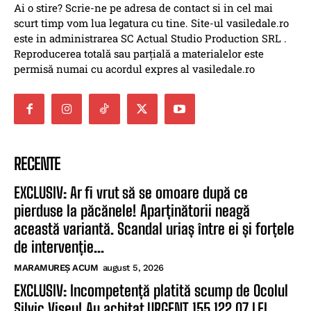
Ai o stire? Scrie-ne pe adresa de contact si in cel mai
scurt timp vom lua legatura cu tine. Site-ul vasiledale.ro
este in administrarea SC Actual Studio Production SRL .
Reproducerea totală sau parțială a materialelor este
permisă numai cu acordul expres al vasiledale.ro
RECENTE
EXCLUSIV: Ar fi vrut să se omoare după ce
pierduse la păcănele! Aparținătorii neagă
această variantă. Scandal uriaș între ei și forțele
de intervenție...
MARAMUREȘ ACUM
august 5, 2026
EXCLUSIV: Incompetență platită scump de Ocolul
Silvic Vișeu! Au achitat URGENT 155.122,07 LEI