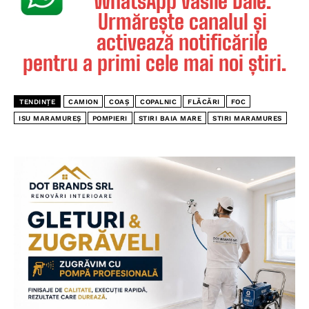
WhatsApp Vasile Dale.
Urmărește canalul și
activează notificările
pentru a primi cele mai noi știri.
TENDINȚE
CAMION
COAȘ
COPALNIC
FLĂCĂRI
FOC
ISU MARAMUREȘ
POMPIERI
STIRI BAIA MARE
STIRI MARAMURES