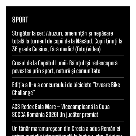
SPORT
Strigător la cer! Abuzuri, amenințări și nepăsare
totală la turneul de copii de la Năsăud. Copii ținuți la
36 grade Celsius, fără medic! (foto/video)
Crosul de la Capătul Lumii: Băiuțul își redescoperă
povestea prin sport, natură și comunitate
Ediția a II-a a concursului de biciclete ”Izvoare Bike
Challange”
ACS Redex Baia Mare – Vicecampioană la Cupa
SOCCA România 2026! Un jucător premiat
Un tânăr maramureșean din Grecia a adus României