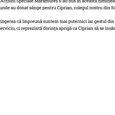
i Acţiuni Speciale Maramureş s-au dus în această diminea
unde au donat sânge pentru Ciprian, colegul nostru din S
gerea că împreună suntem mai puternici iar gestul din ac
serviciu, ci reprezintă dorinţa aprigă ca Ciprian să se însă