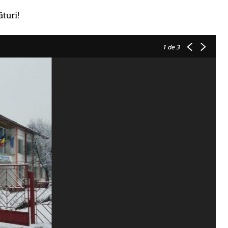
ături!
1
de 3