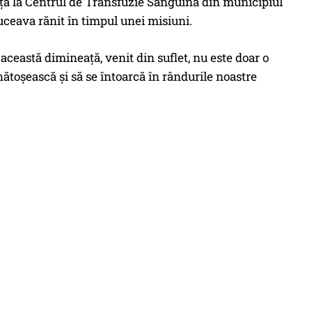
ţă la Centrul de Transfuzie Sanguină din municipiul
uceava rănit în timpul unei misiuni.
eastă dimineaţă, venit din suflet, nu este doar o
nătoşească şi să se întoarcă în rândurile noastre