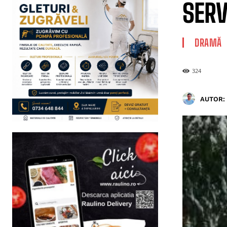
SERV
DRAMĂ
324
AUTOR: