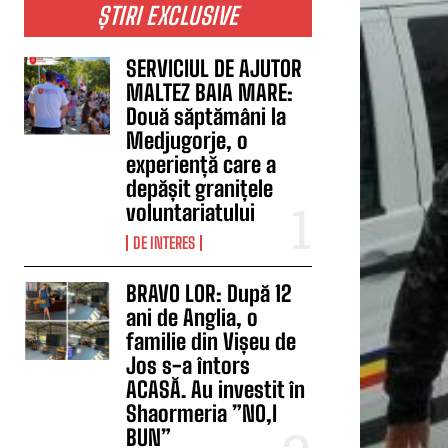
ȘTIRI EXCLUSIVE
SERVICIUL DE AJUTOR
MALTEZ BAIA MARE:
Două săptămâni la
Medjugorje, o
experiență care a
depășit granițele
voluntariatului
DE INTERES
BRAVO LOR: După 12
ani de Anglia, o
familie din Vișeu de
Jos s-a întors
ACASĂ. Au investit în
Shaormeria ”NO,I
BUN”