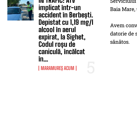
ÎN TRAFIC: ATV
Serviciulu
implicat într-un
Baia Mare, 
accident în Berbești.
Depistat cu 1,19 mg/l
Avem convin
alcool în aerul
datorie de 
expirat, la Sighet,
sănătos.
Codul roșu de
caniculă, încălcat
în...
MARAMUREȘ ACUM