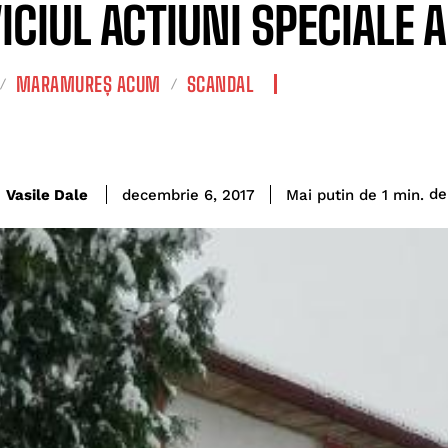
ICIUL ACTIUNI SPECIALE 
MARAMUREȘ ACUM
SCANDAL
de
Vasile Dale
Mai putin de 1
min.
decembrie 6, 2017