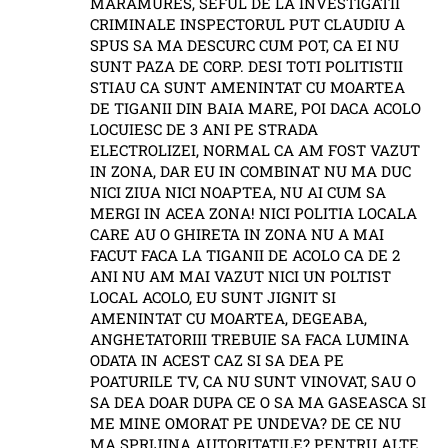
MARAMURES, SEFUL DE LA INVESTIGATII
CRIMINALE INSPECTORUL PUT CLAUDIU A
SPUS SA MA DESCURC CUM POT, CA EI NU
SUNT PAZA DE CORP. DESI TOTI POLITISTII
STIAU CA SUNT AMENINTAT CU MOARTEA
DE TIGANII DIN BAIA MARE, POI DACA ACOLO
LOCUIESC DE 3 ANI PE STRADA
ELECTROLIZEI, NORMAL CA AM FOST VAZUT
IN ZONA, DAR EU IN COMBINAT NU MA DUC
NICI ZIUA NICI NOAPTEA, NU AI CUM SA
MERGI IN ACEA ZONA! NICI POLITIA LOCALA
CARE AU O GHIRETA IN ZONA NU A MAI
FACUT FACA LA TIGANII DE ACOLO CA DE 2
ANI NU AM MAI VAZUT NICI UN POLTIST
LOCAL ACOLO, EU SUNT JIGNIT SI
AMENINTAT CU MOARTEA, DEGEABA,
ANGHETATORIII TREBUIE SA FACA LUMINA
ODATA IN ACEST CAZ SI SA DEA PE
POATURILE TV, CA NU SUNT VINOVAT, SAU O
SA DEA DOAR DUPA CE O SA MA GASEASCA SI
ME MINE OMORAT PE UNDEVA? DE CE NU
MA SPRIJINA AUTORITATILE? PENTRU ALTE