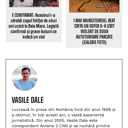
E CONFIRMAT: Asasinul i-a
1 MAI MUNCITORESC: BEAT
zdrobit capul fetiței de cinci
CRITA UN SOFER S-A IZBIT
ani ucisă la Baia Mare. Legiștii
VIOLENT DE DOUA
confirmă și grave leziuni ce
AUTOTURISME PARCATE
indică un viol
(GALERIE FOTO)
VASILE DALE
Lucrează în presa din România încă din anul 1999 și
a obținut, în toți acești ani, o vastă experiență
jurnalistică. Din anul 2005, Vasile Dale este
corespondent Antena 3 CNN și se numără printre