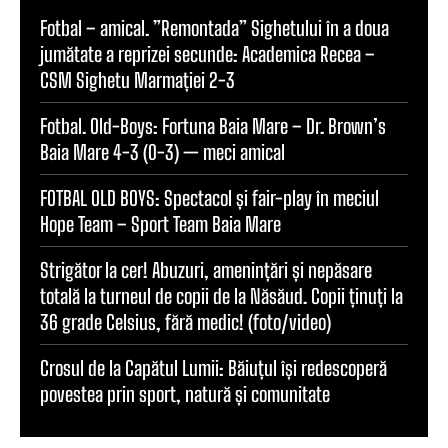
Fotbal – amical. ”Remontada” Sighetului în a doua
jumătate a reprizei secunde: Academica Recea –
CSM Sighetu Marmației 2-3
Fotbal. Old-Boys: Fortuna Baia Mare – Dr. Brown’s
Baia Mare 4-3 (0-3) — meci amical
FOTBAL OLD BOYS: Spectacol și fair-play în meciul
Hope Team – Sport Team Baia Mare
Strigător la cer! Abuzuri, amenințări și nepăsare
totală la turneul de copii de la Năsăud. Copii ținuți la
36 grade Celsius, fără medic! (foto/video)
Crosul de la Capătul Lumii: Băiuțul își redescoperă
povestea prin sport, natură și comunitate