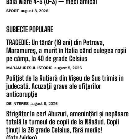
Baia Mare 4-3 (0-3) — meci amical
SPORT
august 8, 2026
SUBIECTE POPULARE
TRAGEDIE: Un tânăr (19 ani) din Petrova,
Maramureș, a murit în Italia când culegea roșii
pe câmp, la 40 de grade Celsius
MARAMURESUL ISTORIC
august 5, 2026
Polițist de la Rutieră din Vișeu de Sus trimis în
judecată. Acuzații grave ale ofițerilor
anticorupție
DE INTERES
august 8, 2026
Strigător la cer! Abuzuri, amenințări și nepăsare
totală la turneul de copii de la Năsăud. Copii
ținuți la 36 grade Celsius, fără medic!
(foto/video)