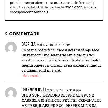
primii corespondenți care au transmis informații și
știri din nordul țării. In perioada 2005-2023 a fost si
corespondent Antena 1.
2 COMENTARII
GABRIELA
mai 1, 2018 La 5:16 pm
Ce bestie poate fi cel care a ucis cu sânge rece
un biet copil.indiferent de etnie dar nu faci
acest lucru.cum zice bunicul fetiței criminalul
merita omorât si oricum sa isi păzească fundul
ca tiganii sunt in stare.
RĂSPUNDEȚI
GHERMAN RADU
mai 3, 2018 La 8:31 pm
SI EU SUNT DEACORD DESPRE CE SPUNE
GABRIELA SI BUNICUL FETITEI, CRIMINALUL
AR TREBUI ARS PE RUG! DESPRE MINE SA