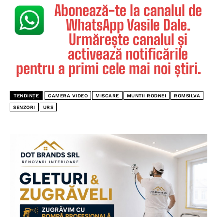
Abonează-te la canalul de
WhatsApp Vasile Dale.
Urmărește canalul și
activează notificările
pentru a primi cele mai noi știri.
TENDINȚE
CAMERA VIDEO
MISCARE
MUNTII RODNEI
ROMSILVA
SENZORI
URS