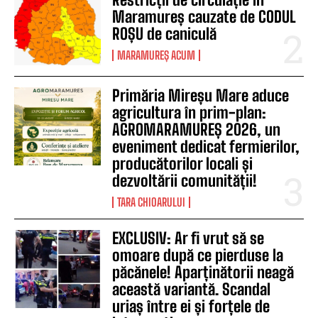
Maramureș cauzate de CODUL
ROȘU de caniculă
MARAMUREȘ ACUM
Primăria Mireșu Mare aduce
agricultura în prim-plan:
AGROMARAMUREȘ 2026, un
eveniment dedicat fermierilor,
producătorilor locali și
dezvoltării comunității!
TARA CHIOARULUI
EXCLUSIV: Ar fi vrut să se
omoare după ce pierduse la
păcănele! Aparținătorii neagă
această variantă. Scandal
uriaș între ei și forțele de