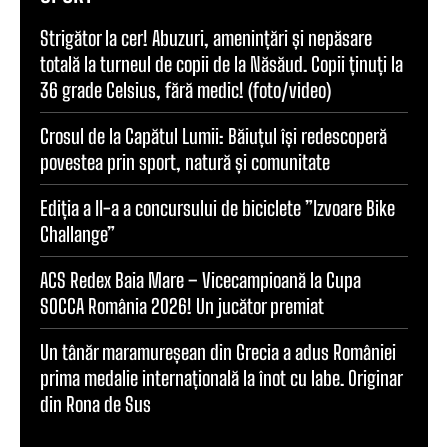
Strigător la cer! Abuzuri, amenințări și nepăsare
totală la turneul de copii de la Năsăud. Copii ținuți la
36 grade Celsius, fără medic! (foto/video)
Crosul de la Capătul Lumii: Băiuțul își redescoperă
povestea prin sport, natură și comunitate
Ediția a II-a a concursului de biciclete ”Izvoare Bike
Challange”
ACS Redex Baia Mare – Vicecampioană la Cupa
SOCCA România 2026! Un jucător premiat
Un tânăr maramureșean din Grecia a adus României
prima medalie internațională la înot cu labe. Originar
din Rona de Sus