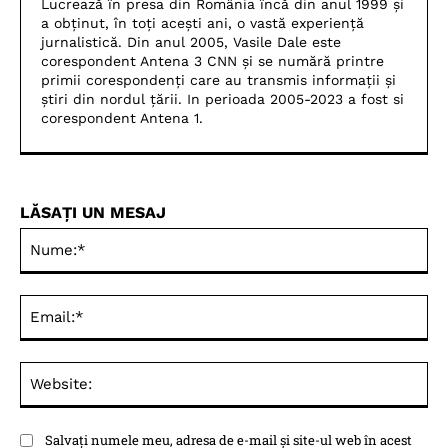
Lucrează în presa din România încă din anul 1999 și
a obținut, în toți acești ani, o vastă experiență
jurnalistică. Din anul 2005, Vasile Dale este
corespondent Antena 3 CNN și se numără printre
primii corespondenți care au transmis informații și
știri din nordul țării. In perioada 2005-2023 a fost si
corespondent Antena 1.
LĂSAȚI UN MESAJ
Nu
Ema
Web
Salvați numele meu, adresa de e-mail și site-ul web în acest