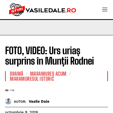
FOTO, VIDEO: Urs uriaș
surprins în Munții Rodnei
DRAMĂ
MARAMUREȘ ACUM
MARAMURESUL ISTORIC
748
Vasile Dale
AUTOR:
octombrie 9, 2019