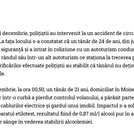
 decembrie, poliţiştii au intervenit la un accident de cir
La faţa locului s-a constatat că un tânăr de 24 de ani, din 
 siguranţă şi a intrat în coliziune cu un autoturism condu
a rândul său într-un alt autoturism ce staţiona la trecere
ificărilor efectuate poliţiştii au stabilit că tânărul nu d
le.
cembrie, la ora 00,50, un tânăr de 21 ani, domiciliat în Mois
r într-o curbă a pierdut controlul volanului, a părăsit parte
 cablurilor electrice şi gardul unui imobil. Impactul s-a s
aratul etilotest, rezultatul fiind de 0,87 ml/l alcool pur în
e sânge în vederea stabilirii alcoolemiei.