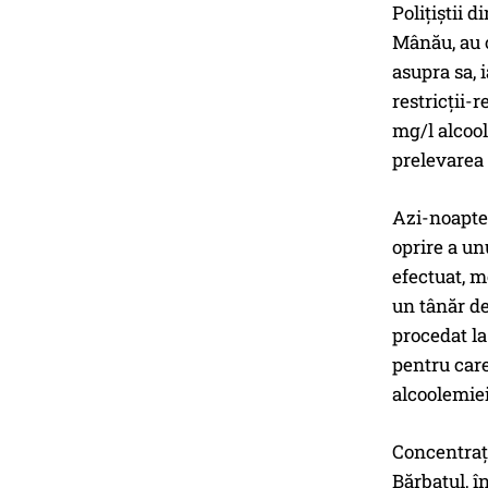
Poliţiştii 
Mânău, au o
asupra sa, 
restricții-
mg/l alcool
prelevarea 
Azi-noapte,
oprire a un
efectuat, m
un tânăr de
procedat la
pentru care
alcoolemiei
Concentraţi
Bărbatul, î