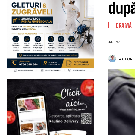
după
DRAMĂ
197
AUTOR: