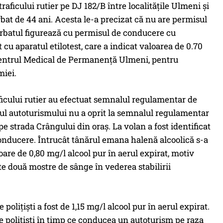
raficului rutier pe DJ 182/B între localitățile Ulmeni și
at de 44 ani. Acesta le-a precizat că nu are permisul
 bărbatul figurează cu permisul de conducere cu
t cu aparatul etilotest, care a indicat valoarea de 0.70
a Centrul Medical de Permanență Ulmeni, pentru
miei.
raficului rutier au efectuat semnalul regulamentar de
rul autoturismului nu a oprit la semnalul regulamentar
e strada Crângului din oraş. La volan a fost identificat
conducere. Întrucât tânărul emana halenă alcoolică s-a
loare de 0,80 mg/l alcool pur în aerul expirat, motiv
te două mostre de sânge în vederea stabilirii
liţişti a fost de 1,15 mg/l alcool pur în aerul expirat.
de poliţişti în timp ce conducea un autoturism pe raza