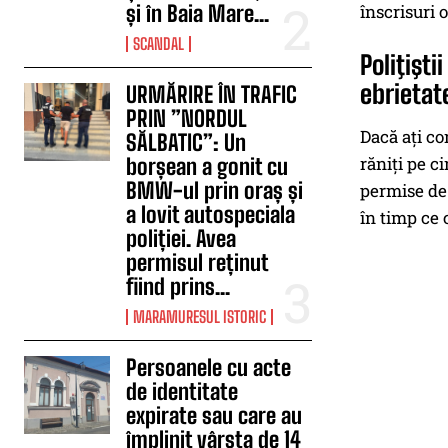
și în Baia Mare...
înscrisuri o
SCANDAL
Poliţişt
ebrietat
URMĂRIRE ÎN TRAFIC
PRIN ”NORDUL
Dacă aţi co
SĂLBATIC”: Un
răniţi pe c
borșean a gonit cu
BMW-ul prin oraș și
permise de 
a lovit autospeciala
în timp ce 
poliției. Avea
permisul reținut
fiind prins...
MARAMURESUL ISTORIC
Persoanele cu acte
de identitate
expirate sau care au
împlinit vârsta de 14