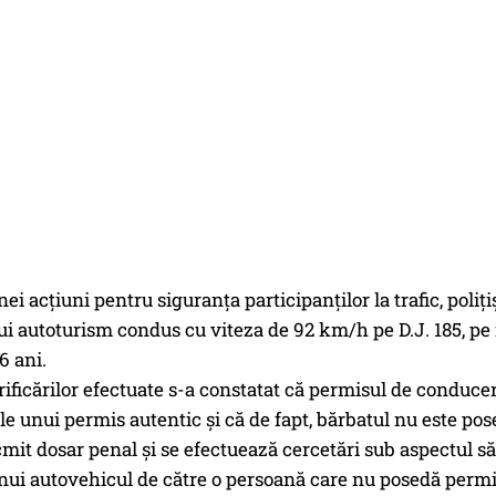
nei acţiuni pentru siguranţa participanţilor la trafic, poli
ui autoturism condus cu viteza de 92 km/h pe D.J. 185, pe r
6 ani.
ificărilor efectuate s-a constatat că permisul de conduce
le unui permis autentic şi că de fapt, bărbatul nu este po
cmit dosar penal şi se efectuează cercetări sub aspectul s
nui autovehicul de către o persoană care nu posedă permis