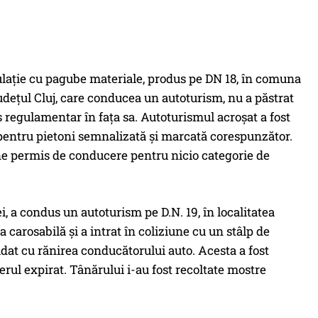
culaţie cu pagube materiale, produs pe DN 18, în comuna
judeţul Cluj, care conducea un autoturism, nu a păstrat
s regulamentar în faţa sa. Autoturismul acroşat a fost
a pentru pietoni semnalizată şi marcată corespunzător.
eţine permis de conducere pentru nicio categorie de
ei, a condus un autoturism pe D.N. 19, în localitatea
a carosabilă şi a intrat în coliziune cu un stâlp de
oldat cu rănirea conducătorului auto. Acesta a fost
 aerul expirat. Tânărului i-au fost recoltate mostre