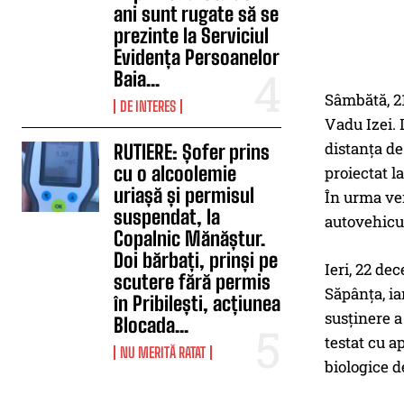
ani sunt rugate să se
prezinte la Serviciul
Evidența Persoanelor
Baia...
Sâmbătă, 21
DE INTERES
Vadu Izei. 
distanţa de
RUTIERE: Șofer prins
cu o alcoolemie
proiectat l
uriașă și permisul
În urma ver
suspendat, la
autovehicu
Copalnic Mănăștur.
Doi bărbați, prinși pe
Ieri, 22 de
scutere fără permis
Săpânţa, ia
în Pribilești, acțiunea
susţinere a
Blocada...
testat cu ap
NU MERITĂ RATAT
biologice d