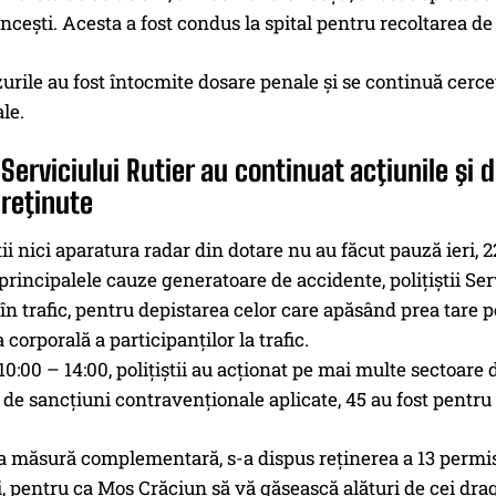
 Onceşti. Acesta a fost condus la spital pentru recoltarea d
zurile au fost întocmite dosare penale şi se continuă cercet
le.
i Serviciului Rutier au continuat acţiunile şi
reţinute
ştii nici aparatura radar din dotare nu au făcut pauză ieri,
principalele cauze generatoare de accidente, poliţiştii S
e în trafic, pentru depistarea celor care apăsând prea tare p
 corporală a participanţilor la trafic.
 10:00 – 14:00, poliţiştii au acţionat pe mai multe sectoare
 de sancţiuni contravenţionale aplicate, 45 au fost pentru 
ca măsură complementară, s-a dispus reţinerea a 13 permi
i, pentru ca Moş Crăciun să vă găsească alături de cei dra