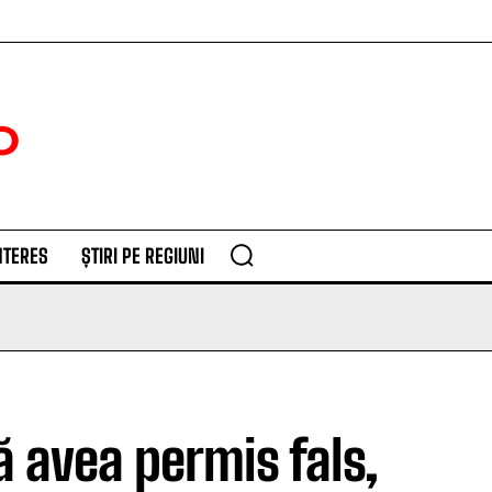
NTERES
ȘTIRI PE REGIUNI
ă avea permis fals,