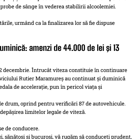
e probe de sânge în vederea stabilirii alcoolemiei.
ările, urmând ca la finalizarea lor să fie dispuse
 duminică: amenzi de 44.000 de lei şi 13
 22 decembrie. Întrucât viteza constituie în continuare
erviciului Rutier Maramureş au continuat şi duminică
edala de acceleraţie, pun în pericol viaţa şi
 de drum, oprind pentru verificări 87 de autovehicule.
depăşirea limitelor legale de viteză.
se de conducere.
gi, sănătoşi şi bucuroşi, vă rugăm să conduceţi prudent,