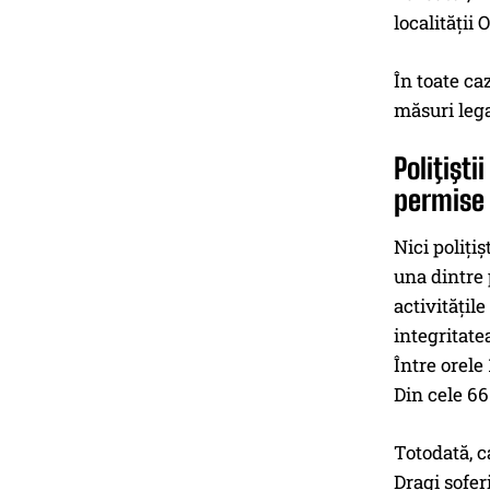
localităţii
În toate ca
măsuri lega
Poliţişti
permise 
Nici poliţi
una dintre 
activităţil
integritatea
Între orele
Din cele 66
Totodată, 
Dragi şofer