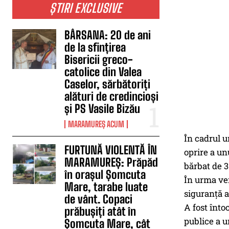
ȘTIRI EXCLUSIVE
BÂRSANA: 20 de ani
de la sfințirea
Bisericii greco-
catolice din Valea
Caselor, sărbătoriți
alături de credincioși
și PS Vasile Bizău
MARAMUREȘ ACUM
În cadrul u
FURTUNĂ VIOLENTĂ ÎN
oprire a un
MARAMUREȘ: Prăpăd
bărbat de 3
în orașul Șomcuta
În urma ver
Mare, tarabe luate
siguranţă a
de vânt. Copaci
A fost înto
prăbușiți atât în
publice a u
Șomcuta Mare, cât