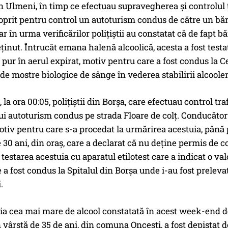
din Ulmeni, în timp ce efectuau supravegherea şi controlul t
prit pentru control un autoturism condus de către un bărb
iar în urma verificărilor poliţiştii au constatat că de fapt
reținut. Întrucât emana halenă alcoolică, acesta a fost testa
 pur în aerul expirat, motiv pentru care a fost condus l
de mostre biologice de sânge în vederea stabilirii alcoole
 la ora 00:05, poliţiştii din Borşa, care efectuau control t
ui autoturism condus pe strada Floare de colț. Conducăto
otiv pentru care s-a procedat la urmărirea acestuia, până p
 30 ani, din oraş, care a declarat că nu deţine permis de 
 testarea acestuia cu aparatul etilotest care a indicat o va
 a fost condus la Spitalul din Borșa unde i-au fost preleva
.
a cea mai mare de alcool constatată în acest week-end de po
n vârstă de 35 de ani, din comuna Onceşti, a fost depistat 