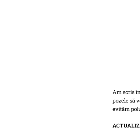
Am scris î
pozele să v
evităm polu
ACTUALI