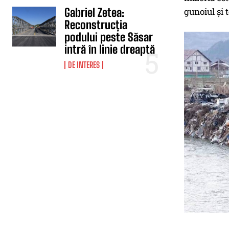
Gabriel Zetea:
gunoiul și 
Reconstrucția
podului peste Săsar
intră în linie dreaptă
DE INTERES