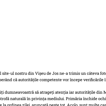
al site-ul nostru din Vișeu de Jos ne-a trimis un câteva fot
erând că autoritățile competente vor începe verificările î
iți dumneavoastră să atrageți atenția iar autoritățile di
strofă naturală în privința mediului. Primăria închide ochi
e la ordinea zilei, aruncată peste tot. Acolo, sunt multe cas