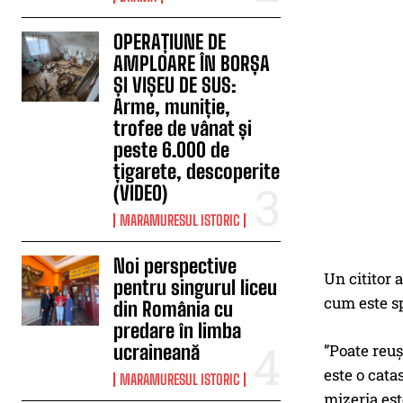
OPERAȚIUNE DE
AMPLOARE ÎN BORȘA
ȘI VIȘEU DE SUS:
Arme, muniție,
trofee de vânat și
peste 6.000 de
țigarete, descoperite
(VIDEO)
MARAMURESUL ISTORIC
Noi perspective
Un cititor 
pentru singurul liceu
cum este sp
din România cu
predare în limba
ucraineană
”Poate reuș
este o cata
MARAMURESUL ISTORIC
mizeria est