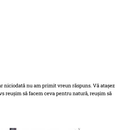
r niciodată nu am primit vreun răspuns. Vă atașez
dvs reușim să facem ceva pentru natură, reușim să