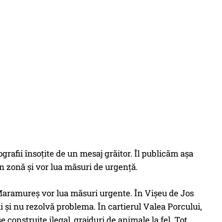
ografii însoțite de un mesaj grăitor. Îl publicăm așa
n zonă și vor lua măsuri de urgență.
n Maramureș vor lua măsuri urgente. În Vișeu de Jos
i și nu rezolvă problema. În cartierul Valea Porcului,
e construite ilegal, grajduri de animale la fel. Tot