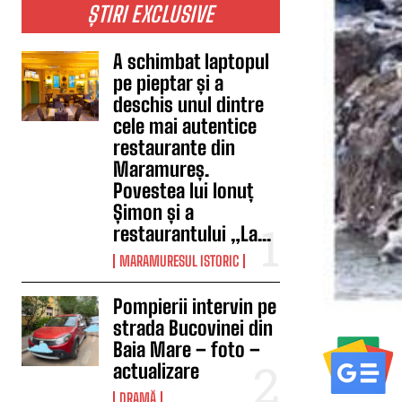
ȘTIRI EXCLUSIVE
A schimbat laptopul
pe pieptar și a
deschis unul dintre
cele mai autentice
restaurante din
Maramureș.
Povestea lui Ionuț
Șimon și a
restaurantului „La...
MARAMURESUL ISTORIC
Pompierii intervin pe
strada Bucovinei din
Baia Mare – foto –
actualizare
DRAMĂ