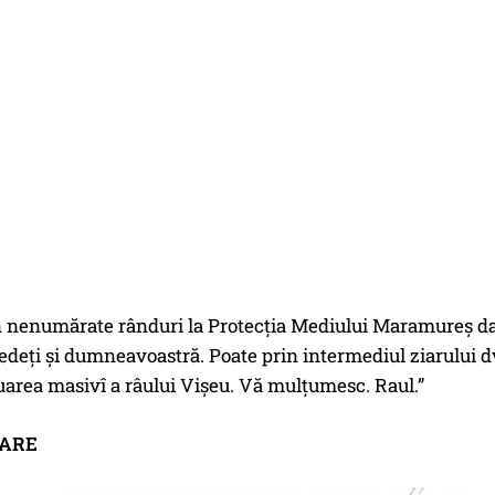
n nenumărate rânduri la Protecția Mediului Maramureș da
edeți și dumneavoastră. Poate prin intermediul ziarului 
area masivî a râului Vișeu. Vă mulțumesc. Raul.”
ZARE