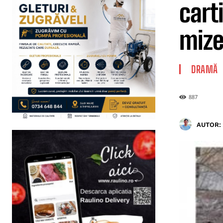
cart
mizer
DRAMĂ
887
AUTOR: