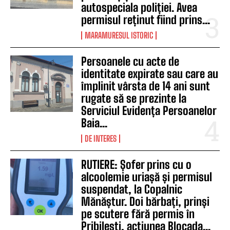
autospeciala poliției. Avea
permisul reținut fiind prins...
MARAMURESUL ISTORIC
Persoanele cu acte de
identitate expirate sau care au
împlinit vârsta de 14 ani sunt
rugate să se prezinte la
Serviciul Evidența Persoanelor
Baia...
DE INTERES
RUTIERE: Șofer prins cu o
alcoolemie uriașă și permisul
suspendat, la Copalnic
Mănăștur. Doi bărbați, prinși
pe scutere fără permis în
Pribilești, acțiunea Blocada...