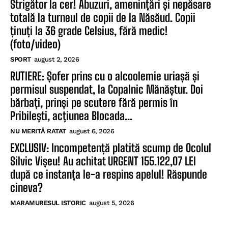
Strigător la cer! Abuzuri, amenințări și nepăsare
totală la turneul de copii de la Năsăud. Copii
ținuți la 36 grade Celsius, fără medic!
(foto/video)
SPORT
august 2, 2026
RUTIERE: Șofer prins cu o alcoolemie uriașă și
permisul suspendat, la Copalnic Mănăștur. Doi
bărbați, prinși pe scutere fără permis în
Pribilești, acțiunea Blocada...
NU MERITĂ RATAT
august 6, 2026
EXCLUSIV: Incompetență platită scump de Ocolul
Silvic Vișeu! Au achitat URGENT 155.122,07 LEI
după ce instanța le-a respins apelul! Răspunde
cineva?
MARAMURESUL ISTORIC
august 5, 2026