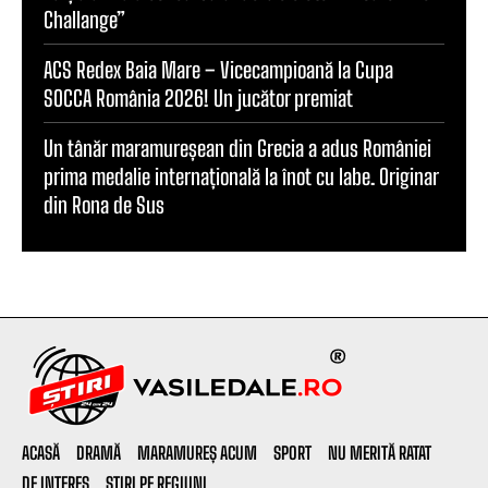
Challange”
ACS Redex Baia Mare – Vicecampioană la Cupa
SOCCA România 2026! Un jucător premiat
Un tânăr maramureșean din Grecia a adus României
prima medalie internațională la înot cu labe. Originar
din Rona de Sus
ACASĂ
DRAMĂ
MARAMUREȘ ACUM
SPORT
NU MERITĂ RATAT
DE INTERES
ȘTIRI PE REGIUNI