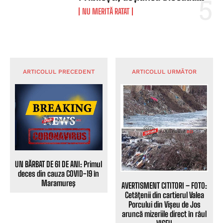
NU MERITĂ RATAT
ARTICOLUL PRECEDENT
ARTICOLUL URMĂTOR
UN BĂRBAT DE 61 DE ANI: Primul
deces din cauza COVID-19 în
Maramureş
AVERTISMENT CITITORI – FOTO:
Cetățenii din cartierul Valea
Porcului din Vișeu de Jos
aruncă mizeriile direct în râul