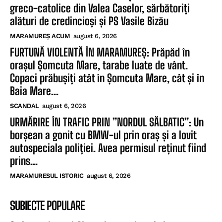
greco-catolice din Valea Caselor, sărbătoriți
alături de credincioși și PS Vasile Bizău
MARAMUREȘ ACUM
august 6, 2026
FURTUNĂ VIOLENTĂ ÎN MARAMUREȘ: Prăpăd în
orașul Șomcuta Mare, tarabe luate de vânt.
Copaci prăbușiți atât în Șomcuta Mare, cât și în
Baia Mare...
SCANDAL
august 6, 2026
URMĂRIRE ÎN TRAFIC PRIN ”NORDUL SĂLBATIC”: Un
borșean a gonit cu BMW-ul prin oraș și a lovit
autospeciala poliției. Avea permisul reținut fiind
prins...
MARAMURESUL ISTORIC
august 6, 2026
SUBIECTE POPULARE