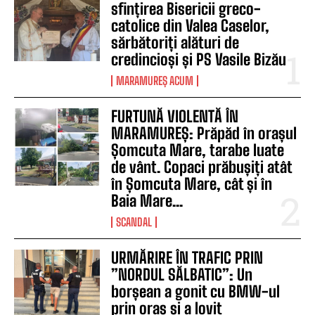
sfințirea Bisericii greco-
catolice din Valea Caselor,
sărbătoriți alături de
credincioși și PS Vasile Bizău
MARAMUREȘ ACUM
FURTUNĂ VIOLENTĂ ÎN
MARAMUREȘ: Prăpăd în orașul
Șomcuta Mare, tarabe luate
de vânt. Copaci prăbușiți atât
în Șomcuta Mare, cât și în
Baia Mare...
SCANDAL
URMĂRIRE ÎN TRAFIC PRIN
”NORDUL SĂLBATIC”: Un
borșean a gonit cu BMW-ul
prin oraș și a lovit