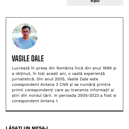
VIȘEU
VASILE DALE
Lucrează în presa din România încă din anul 1999 și
a obținut, în toți acești ani, o vastă experiență
jurnalistică. Din anul 2005, Vasile Dale este
corespondent Antena 3 CNN și se numără printre
primii corespondenți care au transmis informații și
știri din nordul țării. In perioada 2005-2023 a fost si
corespondent Antena 1.
LĂSAȚI UN MESAJ