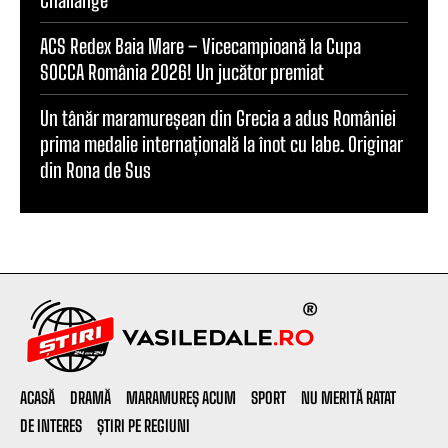
Challange”
ACS Redex Baia Mare – Vicecampioană la Cupa
SOCCA România 2026! Un jucător premiat
Un tânăr maramureșean din Grecia a adus României
prima medalie internațională la înot cu labe. Originar
din Rona de Sus
ACASĂ
DRAMĂ
MARAMUREȘ ACUM
SPORT
NU MERITĂ RATAT
DE INTERES
ȘTIRI PE REGIUNI