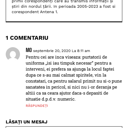
primii corespondenți care au transmis informații și
știri din nordul țării. In perioada 2005-2023 a fost si
corespondent Antena 1.
1 COMENTARIU
MO
septembrie 20, 2020 La 8:11 am
Pentru cei are inca viseaza: purtatorii de
uniforma „isi iau timpuk necesar” pentru a
interveni, ei prefera sa ajunga la locul faptei
dupa ce s-au mai calmat spiritele, vin la
constatari, ca pentru salarul primit nu si-o pune
sanatatea in pericol, si nici nu i-or deranja pe
altiii ca sa ceara ajutor daca-s depasiti de
situatie d.p.d.v. numeric.
RĂSPUNDEȚI
LĂSAȚI UN MESAJ