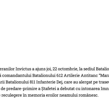
eranilor Invictus a ajuns joi, 22 octombrie, la sediul Bata
tă comandantului Batalionului 612 Artilerie Antitanc “Ma
rii Batalionului 811 Infanterie Dej, care au alergat pe trase
 de predare-primire a Ștafetei a debutat cu intonarea Imnu
reculegere în memoria eroilor neamului românesc.