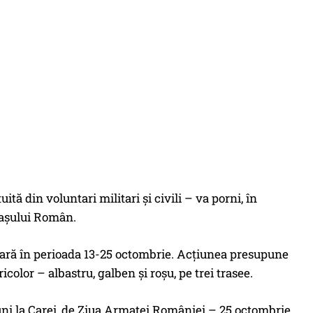
tă din voluntari militari și civili – va porni, în
tașului Român.
ășoară în perioada 13-25 octombrie. Acțiunea presupune
color – albastru, galben și roșu, pe trei trasee.
uni la Carei, de Ziua Armatei României – 25 octombrie,