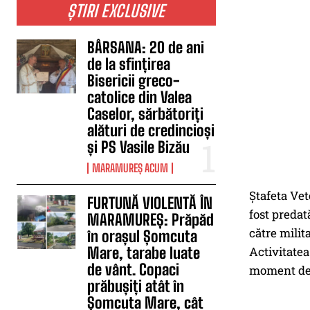
ȘTIRI EXCLUSIVE
BÂRSANA: 20 de ani
de la sfințirea
Bisericii greco-
catolice din Valea
Caselor, sărbătoriți
alături de credincioși
și PS Vasile Bizău
MARAMUREȘ ACUM
Ștafeta Vet
FURTUNĂ VIOLENTĂ ÎN
fost preda
MARAMUREȘ: Prăpăd
către milita
în orașul Șomcuta
Mare, tarabe luate
Activitatea
de vânt. Copaci
moment de 
prăbușiți atât în
Șomcuta Mare, cât