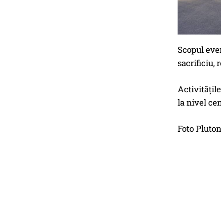
Scopul even
sacrificiu,
Activitățil
la nivel cen
Foto Pluto