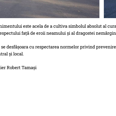
imentului este acela de a cultiva simbolul absolut al curaj
 respectului față de eroii neamului și al dragostei nemărgini
e se desfășoara cu respectarea normelor privind prevenire
tral și local.
nier Robert Tamaşi