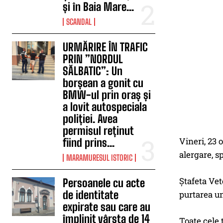
și în Baia Mare...
SCANDAL
URMĂRIRE ÎN TRAFIC
PRIN ”NORDUL
SĂLBATIC”: Un
borșean a gonit cu
BMW-ul prin oraș și
a lovit autospeciala
poliției. Avea
permisul reținut
Vineri, 23 
fiind prins...
alergare, s
MARAMURESUL ISTORIC
Ștafeta Vet
Persoanele cu acte
de identitate
purtarea un
expirate sau care au
împlinit vârsta de 14
Toate cele 