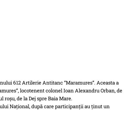
lionului 612 Artilerie Antitanc “Maramures”. Aceasta a
ramures”, locotenent colonel Ioan Alexandru Orban, de
ul roșu, de la Dej spre Baia Mare.
lui Național, după care participanții au ținut un