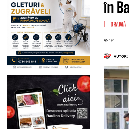
în B
DRAMĂ
194
AUTOR: