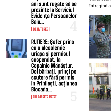
ani sunt rugate să se
întregind as
prezinte la Serviciul
Evidența Persoanelor
Baia...
DE INTERES
RUTIERE: Șofer prins
cu o alcoolemie
uriașă și permisul
suspendat, la
Copalnic Mănăștur.
Doi bărbați, prinși pe
scutere fără permis
în Pribilești, acțiunea
Blocada...
NU MERITĂ RATAT