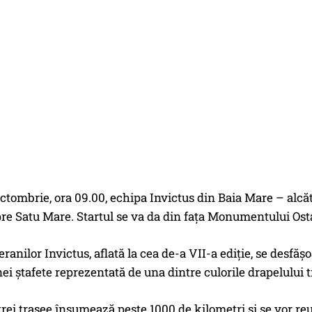
octombrie, ora 09.00, echipa Invictus din Baia Mare – alcătui
pre Satu Mare. Startul se va da din fața Monumentului Os
eranilor Invictus, aflată la cea de-a VII-a ediție, se desf
ei ștafete reprezentată de una dintre culorile drapelului tri
trei trasee însumează peste 1000 de kilometri și se vor re