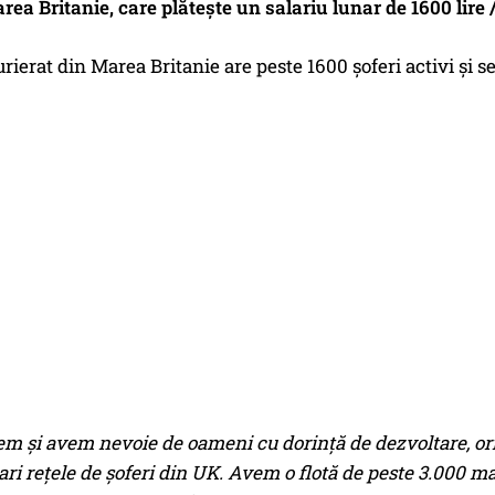
ea Britanie, care plătește un salariu lunar de 1600 lire 
rierat din Marea Britanie are peste 1600 șoferi activi și s
m și avem nevoie de oameni cu dorință de dezvoltare, orien
ri rețele de șoferi din UK. Avem o flotă de peste 3.000 maș