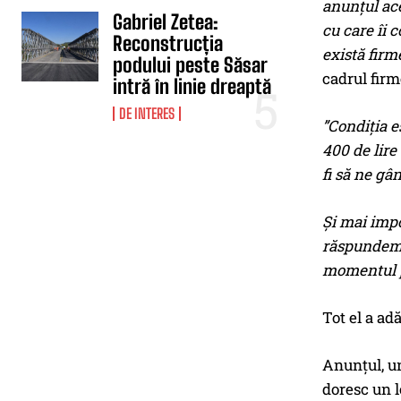
anunțul ace
Gabriel Zetea:
cu care îi 
Reconstrucția
există firm
podului peste Săsar
cadrul firm
intră în linie dreaptă
DE INTERES
”Condiția e
400 de lir
fi să ne gâ
Și mai impo
răspundem î
momentul p
Tot el a adă
Anunțul, un
doresc un l