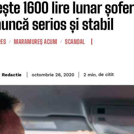
ește 1600 lire lunar șofe
uncă serios și stabil
RES
MARAMUREȘ ACUM
SCANDAL
de citit
Redactie
2
min.
octombrie 26, 2020