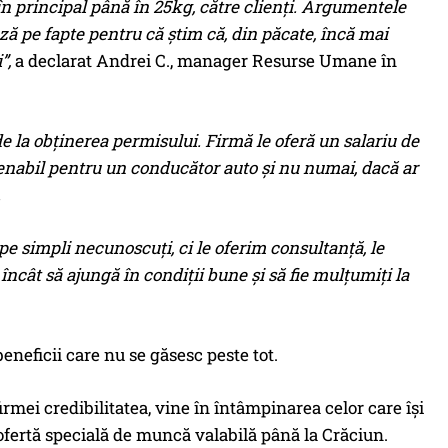
 în principal până în 25kg, către clienți. Argumentele
ă pe fapte pentru că știm că, din păcate, încă mai
”,
a declarat Andrei C., manager Resurse Umane în
de la obținerea permisului. Firmă le oferă un salariu de
enabil pentru un conducător auto și nu numai, dacă ar
.
pe simpli necunoscuți, ci le oferim consultanță, le
ncât să ajungă în condiții bune și să fie mulțumiți la
beneficii care nu se găsesc peste tot.
irmei credibilitatea, vine în întâmpinarea celor care își
o ofertă specială de muncă valabilă până la Crăciun.