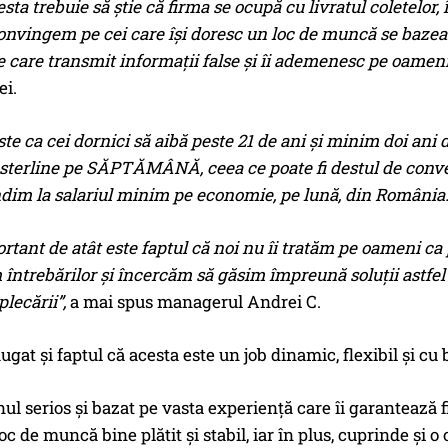
sta trebuie să știe că firma se ocupă cu livratul coletelor,
convingem pe cei care își doresc un loc de muncă se bazeaz
e care transmit informații false și îi ademenesc pe oameni
ei.
ste ca cei dornici să aibă peste 21 de ani și minim doi ani 
e sterline pe SĂPTĂMÂNĂ, ceea ce poate fi destul de conv
ndim la salariul minim pe economie, pe lună, din România
rtant de atât este faptul că noi nu îi tratăm pe oameni ca 
ntrebărilor și încercăm să găsim împreună soluții astfel î
lecării”,
a mai spus managerul Andrei C.
ugat și faptul că acesta este un job dinamic, flexibil și cu 
ul serios și bazat pe vasta experiență care îi garantează f
oc de muncă bine plătit și stabil, iar în plus, cuprinde și 