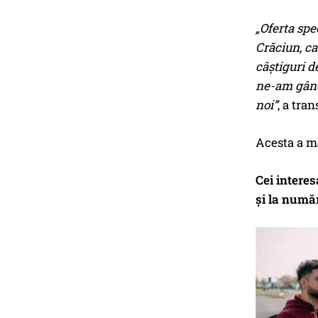
„Oferta spe
Crăciun, ca
câștiguri d
ne-am gândi
noi”
, a tra
Acesta a ma
Cei intere
și la numă