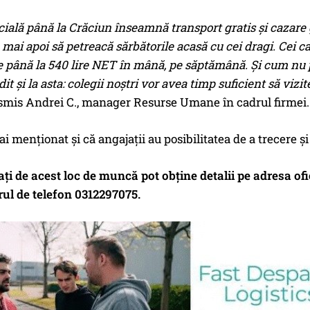
cială până la Crăciun înseamnă transport gratis și cazare g
 mai apoi să petreacă sărbătorile acasă cu cei dragi. Cei 
e până la 540 lire NET în mână, pe săptămână. Și cum nu p
t și la asta: colegii noștri vor avea timp suficient să vizit
nsmis Andrei C., manager Resurse Umane în cadrul firmei.
i menționat și că angajații au posibilitatea de a trecere ș
sați de acest loc de muncă pot obține detalii pe adresa
rul de telefon 0312297075.