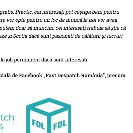
ratis. Practic, cei interesați pot câștiga bani pentru
care vor opta pentru un loc de muncă la noi vor avea
utem doar să muncim, cei interesați trebuie să știe că
eze și Scoția dacă sunt pasionați de călătorii și lucruri
i la job permanent dacă sunt interesați.
 oficială de Facebook „Fast Despatch România”, precum