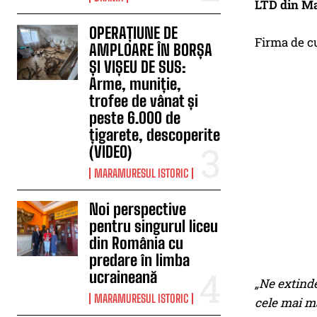
LTD din Mar
OPERAȚIUNE DE
Firma de cu
AMPLOARE ÎN BORȘA
ȘI VIȘEU DE SUS:
Arme, muniție,
trofee de vânat și
peste 6.000 de
țigarete, descoperite
(VIDEO)
MARAMURESUL ISTORIC
Noi perspective
pentru singurul liceu
din România cu
predare în limba
ucraineană
„Ne extinde
MARAMURESUL ISTORIC
cele mai ma