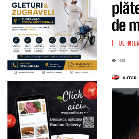
plăt
de m
DE INTE
4663
AUTOR: