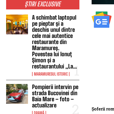
ȘTIRI EXCLUSIVE
A schimbat laptopul
pe pieptar și a
deschis unul dintre
cele mai autentice
restaurante din
Maramureș.
Povestea lui Ionuț
Șimon și a
restaurantului „La...
MARAMURESUL ISTORIC
Pompierii intervin pe
strada Bucovinei din
Baia Mare – foto –
actualizare
Șoferii rom
DRAMĂ