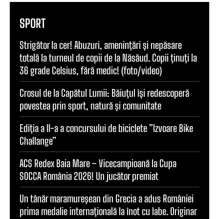
SPORT
Strigător la cer! Abuzuri, amenințări și nepăsare
totală la turneul de copii de la Năsăud. Copii ținuți la
36 grade Celsius, fără medic! (foto/video)
Crosul de la Capătul Lumii: Băiuțul își redescoperă
povestea prin sport, natură și comunitate
Ediția a II-a a concursului de biciclete ”Izvoare Bike
Challange”
ACS Redex Baia Mare – Vicecampioană la Cupa
SOCCA România 2026! Un jucător premiat
Un tânăr maramureșean din Grecia a adus României
prima medalie internațională la înot cu labe. Originar