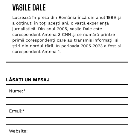
VASILE DALE
Lucrează în presa din România încă din anul 1999 și
a obținut, în toți acești ani, o vastă experiență
jurnalistică. Din anul 2005, Vasile Dale este
corespondent Antena 3 CNN și se numără printre
primii corespondenți care au transmis informații și
știri din nordul țării. In perioada 2005-2023 a fost si
corespondent Antena 1.
LĂSAȚI UN MESAJ
Nu
Ema
Web