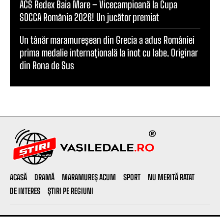
ACS Redex Baia Mare – Vicecampioană la Cupa
SOCCA România 2026! Un jucător premiat
Un tânăr maramureșean din Grecia a adus României
prima medalie internațională la înot cu labe. Originar
din Rona de Sus
ACASĂ
DRAMĂ
MARAMUREȘ ACUM
SPORT
NU MERITĂ RATAT
DE INTERES
ȘTIRI PE REGIUNI