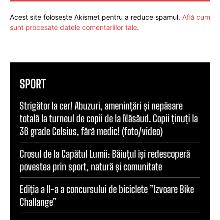
Acest site folosește Akismet pentru a reduce spamul.
Află cum
sunt procesate datele comentariilor tale
.
SPORT
Strigător la cer! Abuzuri, amenințări și nepăsare
totală la turneul de copii de la Năsăud. Copii ținuți la
36 grade Celsius, fără medic! (foto/video)
Crosul de la Capătul Lumii: Băiuțul își redescoperă
povestea prin sport, natură și comunitate
Ediția a II-a a concursului de biciclete ”Izvoare Bike
Challange”