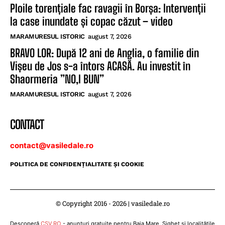
Ploile torențiale fac ravagii în Borșa: Intervenții
la case inundate și copac căzut – video
MARAMURESUL ISTORIC
august 7, 2026
BRAVO LOR: După 12 ani de Anglia, o familie din
Vișeu de Jos s-a întors ACASĂ. Au investit în
Shaormeria ”NO,I BUN”
MARAMURESUL ISTORIC
august 7, 2026
CONTACT
contact@vasiledale.ro
POLITICA DE CONFIDENŢIALITATE ŞI COOKIE
© Copyright 2016 - 2026 | vasiledale.ro
Descoperă
CSV.RO
- anunțuri gratuite pentru Baia Mare, Sighet și localitățile