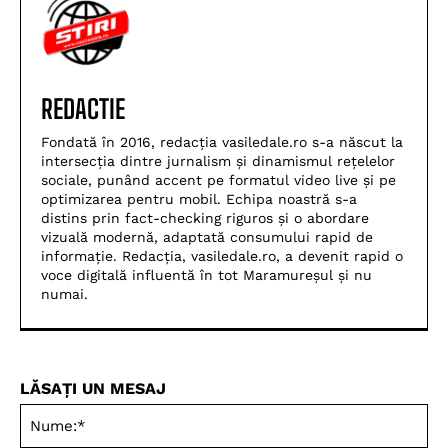
REDACTIE
Fondată în 2016, redacția vasiledale.ro s-a născut la
intersecția dintre jurnalism și dinamismul rețelelor
sociale, punând accent pe formatul video live și pe
optimizarea pentru mobil. Echipa noastră s-a
distins prin fact-checking riguros și o abordare
vizuală modernă, adaptată consumului rapid de
informație. Redacția, vasiledale.ro, a devenit rapid o
voce digitală influentă în tot Maramureșul și nu
numai.
LĂSAȚI UN MESAJ
Nu