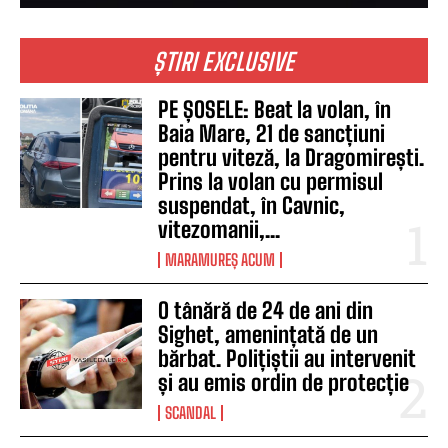
ȘTIRI EXCLUSIVE
PE ȘOSELE: Beat la volan, în
Baia Mare, 21 de sancțiuni
pentru viteză, la Dragomirești.
Prins la volan cu permisul
suspendat, în Cavnic,
vitezomanii,...
MARAMUREȘ ACUM
O tânără de 24 de ani din
Sighet, amenințată de un
bărbat. Polițiștii au intervenit
și au emis ordin de protecție
SCANDAL