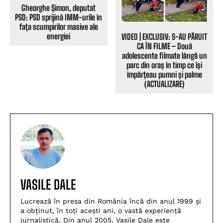
Gheorghe Șimon, deputat
PSD: PSD sprijină IMM-urile în
fața scumpirilor masive ale
energiei
VIDEO | EXCLUSIV: S-AU PĂRUIT
CA ÎN FILME – Două
adolescente filmate lângă un
parc din oraș în timp ce își
împărțeau pumni și palme
(ACTUALIZARE)
VASILE DALE
Lucrează în presa din România încă din anul 1999 și
a obținut, în toți acești ani, o vastă experiență
jurnalistică. Din anul 2005, Vasile Dale este