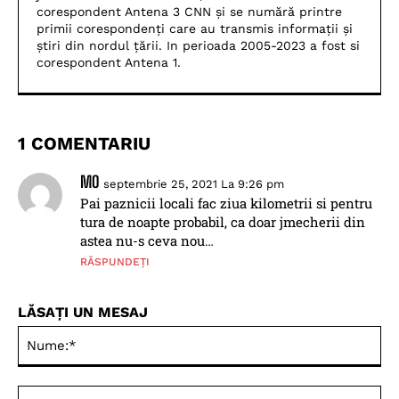
corespondent Antena 3 CNN și se numără printre
primii corespondenți care au transmis informații și
știri din nordul țării. In perioada 2005-2023 a fost si
corespondent Antena 1.
1 COMENTARIU
MO
septembrie 25, 2021 La 9:26 pm
Pai paznicii locali fac ziua kilometrii si pentru
tura de noapte probabil, ca doar jmecherii din
astea nu-s ceva nou…
RĂSPUNDEȚI
LĂSAȚI UN MESAJ
Nu
Ema