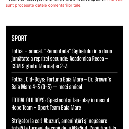
sunt procesate datele comentariilor tale
.
SPORT
Fotbal – amical. ”Remontada” Sighetului în a doua
jumătate a reprizei secunde: Academica Recea –
CSM Sighetu Marmației 2-3
Fotbal. Old-Boys: Fortuna Baia Mare – Dr. Brown’s
Baia Mare 4-3 (0-3) — meci amical
FOTBAL OLD BOYS: Spectacol și fair-play în meciul
Hope Team – Sport Team Baia Mare
Strigător la cer! Abuzuri, amenințări și nepăsare
totală la turneul de copii de la Năsăud. Copii ținuți la