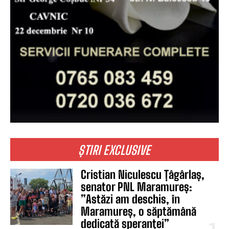
ȘTIRI EXCLUSIVE
Cristian Niculescu Țâgârlaș,
senator PNL Maramureș:
”Astăzi am deschis, în
Maramureș, o săptămână
dedicată speranței”