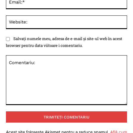
Web
Salvați numele meu, adresa de e-mail și site-ul web în acest
browser pentru data viitoare i comentariu.
Comentariu:
Acest site folosește Akismet pentru a reduce spamul.
Află cum