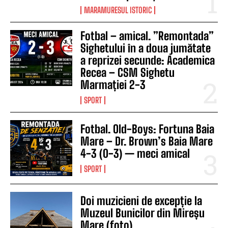
MARAMURESUL ISTORIC
Fotbal – amical. ”Remontada”
Sighetului în a doua jumătate
a reprizei secunde: Academica
Recea – CSM Sighetu
Marmației 2-3
SPORT
Fotbal. Old-Boys: Fortuna Baia
Mare – Dr. Brown’s Baia Mare
4-3 (0-3) — meci amical
SPORT
Doi muzicieni de excepție la
Muzeul Bunicilor din Mireșu
Mare (foto)