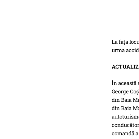
La faţa loc
urma accide
ACTUALIZ
În această 
George Coșb
din Baia Ma
din Baia Ma
autoturisme
conducătoru
comandă a s