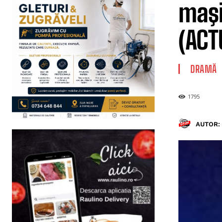
maşi
(ACT
DRAMĂ
1795
AUTOR: