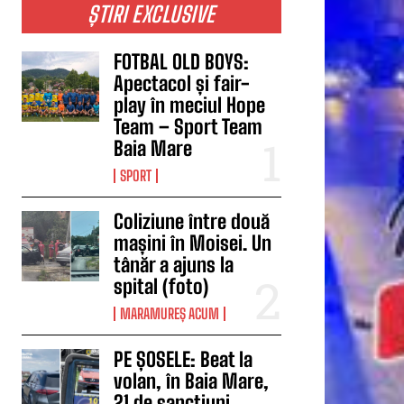
ȘTIRI EXCLUSIVE
FOTBAL OLD BOYS:
Apectacol și fair-
play în meciul Hope
Team – Sport Team
Baia Mare
SPORT
Coliziune între două
mașini în Moisei. Un
tânăr a ajuns la
spital (foto)
MARAMUREȘ ACUM
PE ȘOSELE: Beat la
volan, în Baia Mare,
21 de sancțiuni