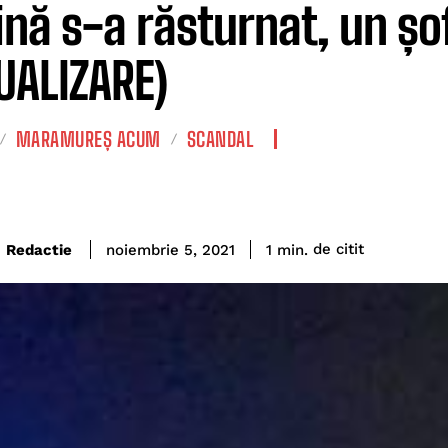
nă s-a răsturnat, un șo
UALIZARE)
MARAMUREȘ ACUM
SCANDAL
de citit
Redactie
1
min.
noiembrie 5, 2021