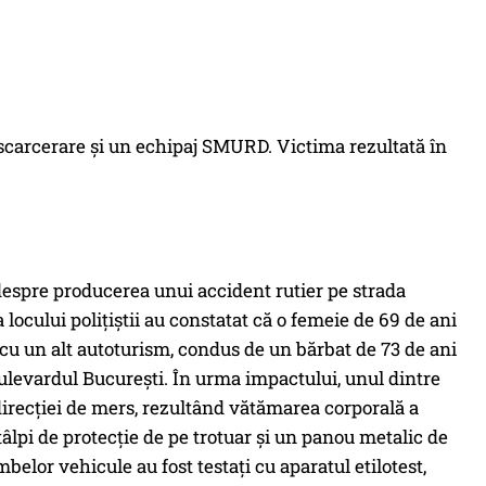
escarcerare şi un echipaj SMURD. Victima rezultată în
ți despre producerea unui accident rutier pe strada
 locului polițiștii au constatat că o femeie de 69 de ani
e cu un alt autoturism, condus de un bărbat de 73 de ani
ulevardul București. În urma impactului, unul dintre
direcției de mers, rezultând vătămarea corporală a
tâlpi de protecție de pe trotuar și un panou metalic de
elor vehicule au fost testați cu aparatul etilotest,