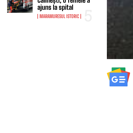
Călinești, o femeie a
ajuns la spital
MARAMURESUL ISTORIC