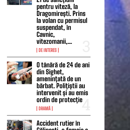
pentru viteză, la
Dragomirești. Prins
la volan cu permisul
suspendat, în
Cavnic,
vitezomanii,...
DE INTERES
O tânără de 24 de ani
din Sighet,
amenințată de un
bărbat. Polițiștii au
intervenit și au emis
ordin de protecție
DRAMĂ
Accident rutier în