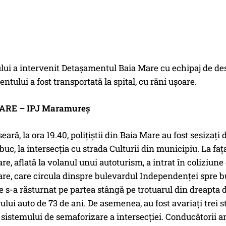
ului a intervenit Detaşamentul Baia Mare cu echipaj de d
ntului a fost transportată la spital, cu răni uşoare.
ARE – IPJ Maramureș
seară, la ora 19.40, polițiștii din Baia Mare au fost sesiza
uc, la intersecția cu strada Culturii din municipiu. La fața
re, aflată la volanul unui autoturism, a intrat în coliziun
re, care circula dinspre bulevardul Independenței spre b
 s-a răsturnat pe partea stângă pe trotuarul din dreapta 
lui auto de 73 de ani. De asemenea, au fost avariați trei s
istemului de semaforizare a intersecției. Conducătorii amb