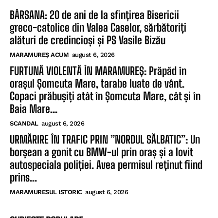
BÂRSANA: 20 de ani de la sfințirea Bisericii
greco-catolice din Valea Caselor, sărbătoriți
alături de credincioși și PS Vasile Bizău
MARAMUREȘ ACUM
august 6, 2026
FURTUNĂ VIOLENTĂ ÎN MARAMUREȘ: Prăpăd în
orașul Șomcuta Mare, tarabe luate de vânt.
Copaci prăbușiți atât în Șomcuta Mare, cât și în
Baia Mare...
SCANDAL
august 6, 2026
URMĂRIRE ÎN TRAFIC PRIN ”NORDUL SĂLBATIC”: Un
borșean a gonit cu BMW-ul prin oraș și a lovit
autospeciala poliției. Avea permisul reținut fiind
prins...
MARAMURESUL ISTORIC
august 6, 2026