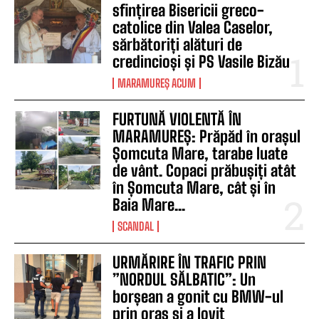
sfințirea Bisericii greco-
catolice din Valea Caselor,
sărbătoriți alături de
credincioși și PS Vasile Bizău
MARAMUREȘ ACUM
FURTUNĂ VIOLENTĂ ÎN
MARAMUREȘ: Prăpăd în orașul
Șomcuta Mare, tarabe luate
de vânt. Copaci prăbușiți atât
în Șomcuta Mare, cât și în
Baia Mare...
SCANDAL
URMĂRIRE ÎN TRAFIC PRIN
”NORDUL SĂLBATIC”: Un
borșean a gonit cu BMW-ul
prin oraș și a lovit