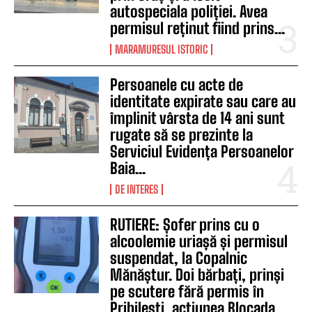
autospeciala poliției. Avea
permisul reținut fiind prins...
MARAMURESUL ISTORIC
Persoanele cu acte de
identitate expirate sau care au
împlinit vârsta de 14 ani sunt
rugate să se prezinte la
Serviciul Evidența Persoanelor
Baia...
DE INTERES
RUTIERE: Șofer prins cu o
alcoolemie uriașă și permisul
suspendat, la Copalnic
Mănăștur. Doi bărbați, prinși
pe scutere fără permis în
Pribilești, acțiunea Blocada...