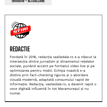
tensiune – ACTUALIZARE
REDACTIE
Fondată în 2016, redacția vasiledale.ro s-a născut la
intersecția dintre jurnalism și dinamismul rețelelor
sociale, punând accent pe formatul video live și pe
optimizarea pentru mobil. Echipa noastră s-a
distins prin fact-checking riguros și o abordare
vizuală modernă, adaptată consumului rapid de
informație. Redacția, vasiledale.ro, a devenit rapid o
voce digitală influentă în tot Maramureșul și nu
numai.