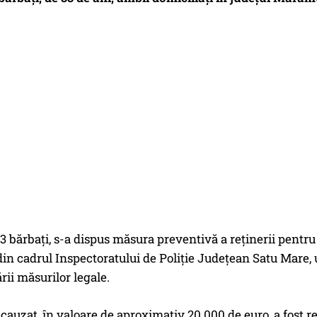
 3 bărbați, s-a dispus măsura preventivă a reținerii pentru 
in cadrul Inspectoratului de Poliție Județean Satu Mare, 
rii măsurilor legale.
 cauzat, în valoare de aproximativ 20.000 de euro, a fost re