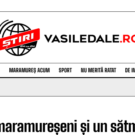
MARAMUREȘ ACUM
SPORT
NU MERITĂ RATAT
DE I
maramureșeni și un sătm