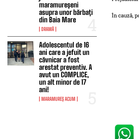
maramureșeni
asupra unor bărbați
În cauză, p
din Baia Mare
DRAMĂ
Adolescentul de 16
ani care a jefuit un
căvnicar a fost
arestat preventiv. A
avut un COMPLICE,
un alt minor de 17
ani!
MARAMUREȘ ACUM