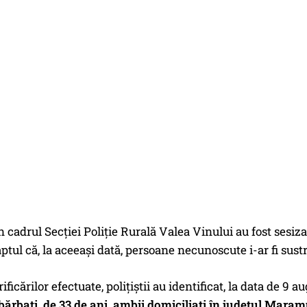
din cadrul Secției Poliție Rurală Valea Vinului au fost sesiz
faptul că, la aceeași dată, persoane necunoscute i-ar fi su
ficărilor efectuate, polițiștii au identificat, la data de 9 au
 bărbați, de 33 de ani, ambii domiciliați în județul Mara