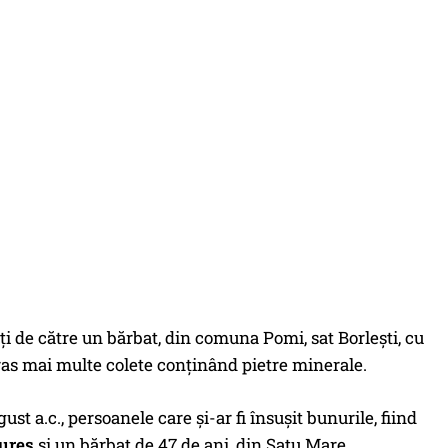
ați de către un bărbat, din comuna Pomi, sat Borlești, cu
stras mai multe colete conținând pietre minerale.
gust a.c., persoanele care și-ar fi însușit bunurile, fiind
mureș
și un bărbat de 47 de ani, din Satu Mare.