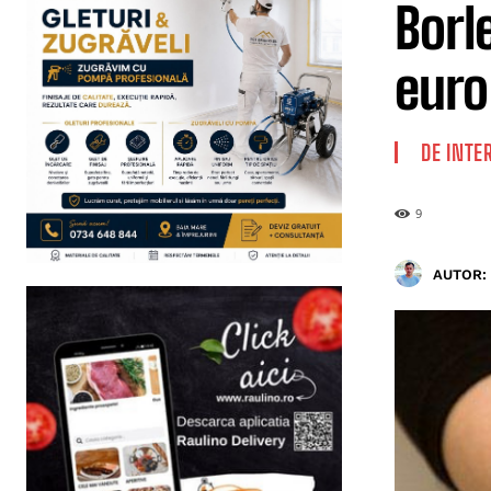
Borl
euro
DE INTE
9
AUTOR: