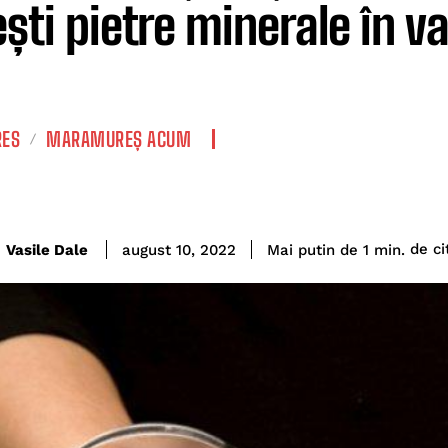
ești pietre minerale în v
RES
MARAMUREȘ ACUM
de ci
Vasile Dale
Mai putin de 1
min.
august 10, 2022