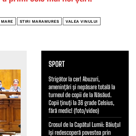
A MARE
STIRI MARAMURES
VALEA VINULUI
SPORT
Strigător la cer! Abuzuri,
amenințări și nepăsare totală la
turneul de copii de la Năsăud.
Copii ținuți la 36 grade Celsius,
fără medic! (foto/video)
Crosul de la Capătul Lumii: Băiuțul
își redescoperă povestea prin