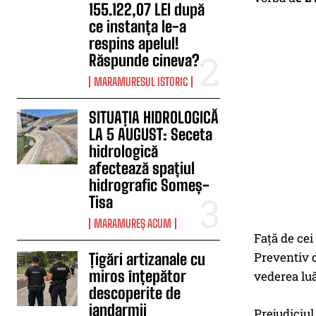
155.122,07 LEI după
ce instanța le-a
respins apelul!
Răspunde cineva?
MARAMURESUL ISTORIC
SITUAȚIA HIDROLOGICĂ
LA 5 AUGUST: Seceta
hidrologică
afectează spațiul
hidrografic Someș-
Tisa
MARAMUREȘ ACUM
Față de cei
Preventiv d
Țigări artizanale cu
miros înțepător
vederea luă
descoperite de
jandarmii
Prejudiciul