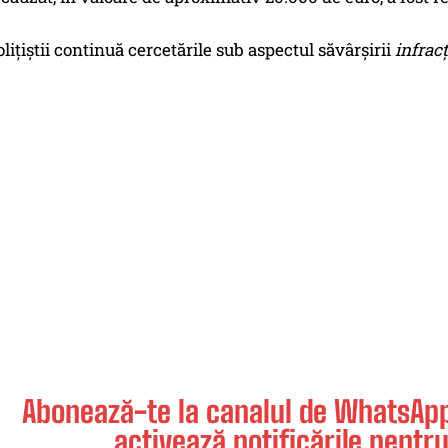
olițiștii continuă cercetările sub aspectul săvârșirii
infracț
Abonează-te la canalul de WhatsApp 
activează notificările pentru