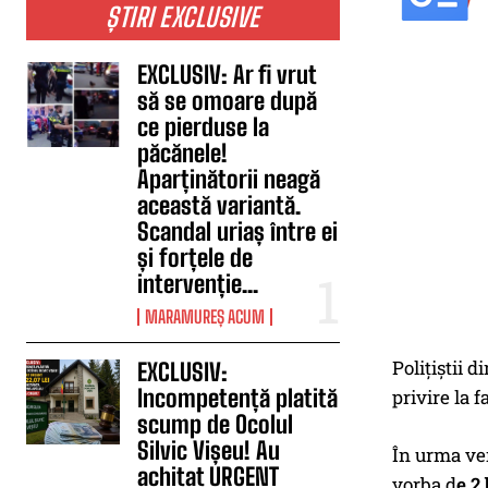
ȘTIRI EXCLUSIVE
EXCLUSIV: Ar fi vrut
să se omoare după
ce pierduse la
păcănele!
Aparținătorii neagă
această variantă.
Scandal uriaș între ei
și forțele de
intervenție...
MARAMUREȘ ACUM
Polițiștii 
EXCLUSIV:
Incompetență platită
privire la 
scump de Ocolul
Silvic Vișeu! Au
În urma veri
achitat URGENT
vorba d
e 2