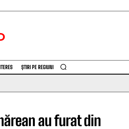
NTERES
ȘTIRI PE REGIUNI
ărean au furat din