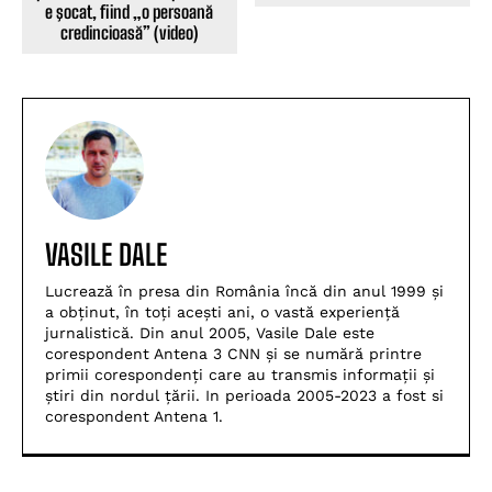
e şocat, fiind „o persoană
credincioasă” (video)
VASILE DALE
Lucrează în presa din România încă din anul 1999 și
a obținut, în toți acești ani, o vastă experiență
jurnalistică. Din anul 2005, Vasile Dale este
corespondent Antena 3 CNN și se numără printre
primii corespondenți care au transmis informații și
știri din nordul țării. In perioada 2005-2023 a fost si
corespondent Antena 1.