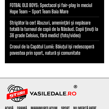
FOTBAL OLD BOYS: Spectacol și fair-play în meciul
Hope Team – Sport Team Baia Mare
Strigător la cer! Abuzuri, amenințări și nepăsare
totală la turneul de copii de la Năsăud. Copii ținuți la
36 grade Celsius, fără medic! (foto/video)
Crosul de la Capătul Lumii: Băiuțul își redescoperă
povestea prin sport, natură și comunitate
ACASĂ
DRAMĂ
MARAMUREȘ ACUM
SPORT
NU MERITĂ RATAT