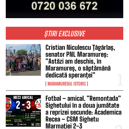
ȘTIRI EXCLUSIVE
Cristian Niculescu Țâgârlaș,
senator PNL Maramureș:
”Astăzi am deschis, în
Maramureș, o săptămână
dedicată speranței”
MARAMURESUL ISTORIC
Fotbal – amical. ”Remontada”
Sighetului în a doua jumătate
a reprizei secunde: Academica
Recea – CSM Sighetu
Marmației 2-3