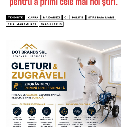
pentru a primi cele mai noi știri.
TENDINȚE
CAPRĂ
MAIDANEZI
OI
POLITIE
STIRI BAIA MARE
STIRI MARAMURES
TARGU LAPUS