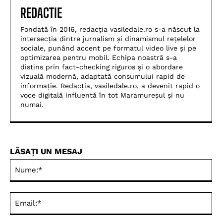
REDACTIE
Fondată în 2016, redacția vasiledale.ro s-a născut la
intersecția dintre jurnalism și dinamismul rețelelor
sociale, punând accent pe formatul video live și pe
optimizarea pentru mobil. Echipa noastră s-a
distins prin fact-checking riguros și o abordare
vizuală modernă, adaptată consumului rapid de
informație. Redacția, vasiledale.ro, a devenit rapid o
voce digitală influentă în tot Maramureșul și nu
numai.
LĂSAȚI UN MESAJ
Nu
Ema