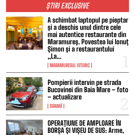
ȘTIRI EXCLUSIVE
A schimbat laptopul pe pieptar
și a deschis unul dintre cele
mai autentice restaurante din
Maramureș. Povestea lui Ionuț
Șimon și a restaurantului
„La...
MARAMURESUL ISTORIC
Pompierii intervin pe strada
Bucovinei din Baia Mare – foto
– actualizare
DRAMĂ
OPERAȚIUNE DE AMPLOARE ÎN
BORȘA ȘI VIȘEU DE SUS: Arme,