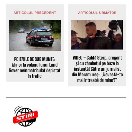
ARTICOLUL PRECEDENT
ARTICOLUL URMĂTOR
VIDEO – Culiţă Sterp, arogant
POIENILE DE SUB MUNTE:
şi cu zâmbetul pe buze la
Minor la volanul unui Land
instanţă! Către un jurnalist
Rover neînmatriculat depistat
din Maramureș: „Nevastă-ta
în trafic
mai întreabă de mine?”