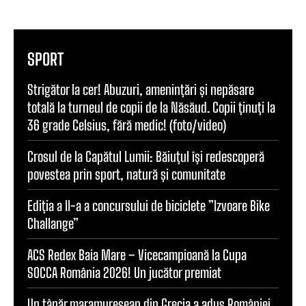
SPORT
Strigător la cer! Abuzuri, amenințări și nepăsare
totală la turneul de copii de la Năsăud. Copii ținuți la
36 grade Celsius, fără medic! (foto/video)
Crosul de la Capătul Lumii: Băiuțul își redescoperă
povestea prin sport, natură și comunitate
Ediția a II-a a concursului de biciclete ”Izvoare Bike
Challange”
ACS Redex Baia Mare – Vicecampioană la Cupa
SOCCA România 2026! Un jucător premiat
Un tânăr maramureșean din Grecia a adus României