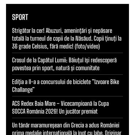
SPORT
Strigător la cer! Abuzuri, amenințări și nepăsare
totală la turneul de copii de la Năsăud. Copii ținuți la
36 grade Celsius, fără medic! (foto/video)
Crosul de la Capătul Lumii: Băiuțul își redescoperă
povestea prin sport, natură și comunitate
Ediția a II-a a concursului de biciclete ”Izvoare Bike
Challange”
ACS Redex Baia Mare – Vicecampioană la Cupa
SOCCA România 2026! Un jucător premiat
Un tânăr maramureșean din Grecia a adus României
prima medalie internațională la înot cu labe. Originar