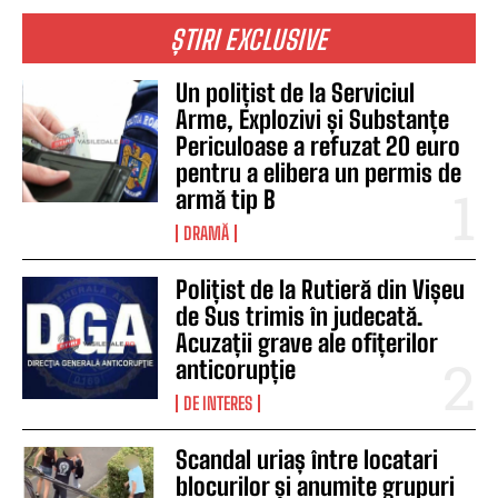
ȘTIRI EXCLUSIVE
Un polițist de la Serviciul
Arme, Explozivi și Substanțe
Periculoase a refuzat 20 euro
pentru a elibera un permis de
armă tip B
DRAMĂ
Polițist de la Rutieră din Vișeu
de Sus trimis în judecată.
Acuzații grave ale ofițerilor
anticorupție
DE INTERES
Scandal uriaș între locatari
blocurilor și anumite grupuri