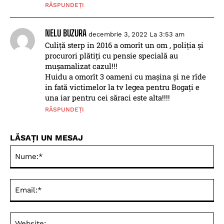
RĂSPUNDEȚI
NELU BUZURA
decembrie 3, 2022 La 3:53 am
Culiță sterp in 2016 a omorît un om , poliția și
procurori plătiți cu pensie specială au
mușamalizat cazul!!!
Huidu a omorît 3 oameni cu mașina și ne rîde
in fată victimelor la tv legea pentru Bogați e
una iar pentru cei săraci este alta!!!!
RĂSPUNDEȚI
LĂSAȚI UN MESAJ
Nu
Ema
Web