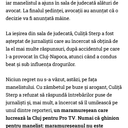
iar manelistul a ajuns în sala de judecată alături de
avocat. La finalul şedinţei, avocaţii au anunţat că o
decizie va fi anunţată mâine.
La ieşirea din sala de judecată, Culiţă Sterp a fost
aşteptat de jurnaliştii care au încercat să obţină de
la el mai multe răspunsuri, după accidentul pe care
l-a provocat în Cluj-Napoca, atunci când a condus
beat şi sub influenţa drogurilor.
Niciun regret nu s-a văzut, astăzi, pe faţa
manelistului. Cu zâmbetul pe buze şi arogant, Culiţă
Sterp a refuzat să răspundă întrebărilor puse de
jurnalişti şi, mai mult, a încercat să îl umilească pe
unul dintre reporteri,
un maramureșean care
lucrează la Cluj pentru Pro TV
.
Numai că ghinion
pentru manelist: maramureșeanul nu este