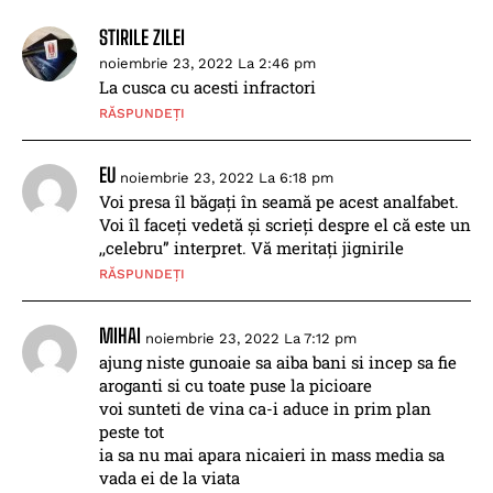
STIRILE ZILEI
noiembrie 23, 2022 La 2:46 pm
La cusca cu acesti infractori
RĂSPUNDEȚI
EU
noiembrie 23, 2022 La 6:18 pm
Voi presa îl băgați în seamă pe acest analfabet.
Voi îl faceți vedetă și scrieți despre el că este un
,,celebru” interpret. Vă meritați jignirile
RĂSPUNDEȚI
MIHAI
noiembrie 23, 2022 La 7:12 pm
ajung niste gunoaie sa aiba bani si incep sa fie
aroganti si cu toate puse la picioare
voi sunteti de vina ca-i aduce in prim plan
peste tot
ia sa nu mai apara nicaieri in mass media sa
vada ei de la viata