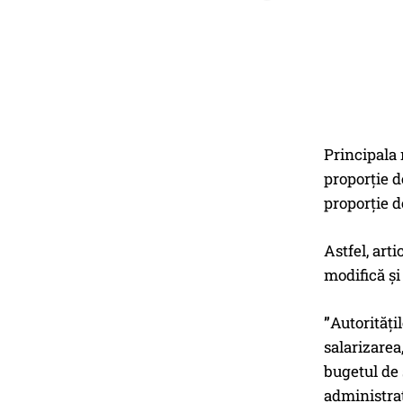
Principala 
proporție de
proporție d
Astfel, art
modifică și
”
Autorităţi
salarizarea
bugetul de 
administrat