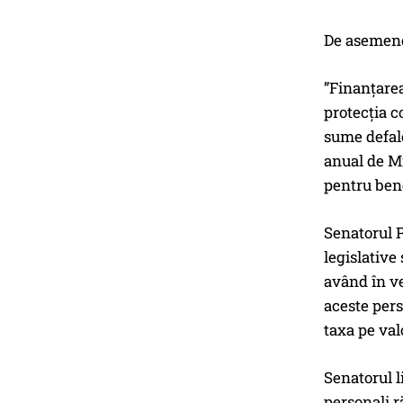
De asemenea
”Finanţarea
protecţia c
sume defalc
anual de Mi
pentru benef
Senatorul P
legislative
având în ve
aceste pers
taxa pe val
Senatorul l
personali r