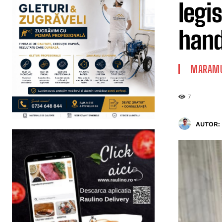
legi
hand
MARAMU
7
AUTOR: