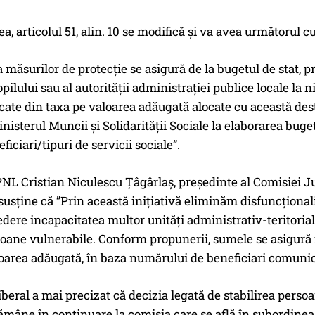
, articolul 51, alin. 10 se modifică și va avea următorul c
 măsurilor de protecţie se asigură de la bugetul de stat, pr
opilului sau al autorităţii administraţiei publice locale la
ate din taxa pe valoarea adăugată alocate cu această desti
nisterul Muncii şi Solidarităţii Sociale la elaborarea buget
iciari/tipuri de servicii sociale”.
NL Cristian Niculescu Țâgârlaș, președinte al Comisiei Jur
 susține că ”Prin această inițiativă eliminăm disfuncționalit
dere incapacitatea multor unități administrativ-teritoriale 
oane vulnerabile. Conform propunerii, sumele se asigură i
oarea adăugată, în baza numărului de beneficiari comunicat
iberal a mai precizat că decizia legată de stabilirea perso
ămâne în continuare la comisia care se află în subordinea 