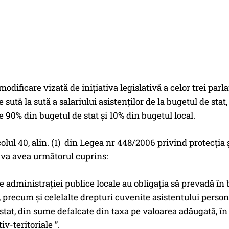
modificare vizată de inițiativa legislativă a celor trei p
 sută la sută a salariului asistenților de la bugetul de stat
e 90% din bugetul de stat și 10% din bugetul local.
icolul 40, alin. (1) din Legea nr 448/2006 privind protecț
 va avea următorul cuprins:
le administraţiei publice locale au obligaţia să prevadă î
, precum şi celelalte drepturi cuvenite asistentului persona
stat, din sume defalcate din taxa pe valoarea adăugată, î
iv-teritoriale ”.