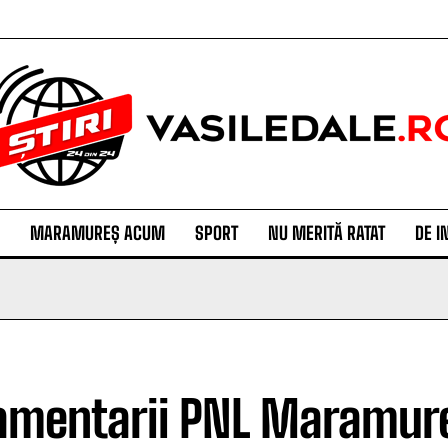
MARAMUREȘ ACUM
SPORT
NU MERITĂ RATAT
DE I
amentarii PNL Maramureș