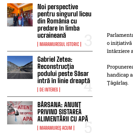
Noi perspective
pentru singurul liceu
din România cu
predare în limba
ucraineană
Parlamentar
o inițiativ
MARAMURESUL ISTORIC
întârziere a
Gabriel Zetea:
Reconstrucția
Propunerea 
podului peste Săsar
handicap a 
intră în linie dreaptă
Țâgârlaș.
DE INTERES
BÂRSANA: ANUNȚ
PRIVIND SISTAREA
ALIMENTĂRII CU APĂ
MARAMUREȘ ACUM