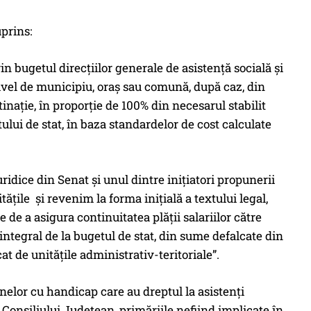
uprins:
in bugetul direcţiilor generale de asistenţă socială şi
 nivel de municipiu, oraş sau comună, după caz, din
naţie, în proporţie de 100% din necesarul stabilit
ului de stat, în baza standardelor de cost calculate
idice din Senat și unul dintre inițiatori propunerii
ățile și revenim la forma inițială a textului legal,
de a asigura continuitatea plății salariilor către
ntegral de la bugetul de stat, din sume defalcate din
 de unităţile administrativ-teritoriale”.
anelor cu handicap care au dreptul la asistenți
Consiliului Județean, primăriile nefiind implicate în