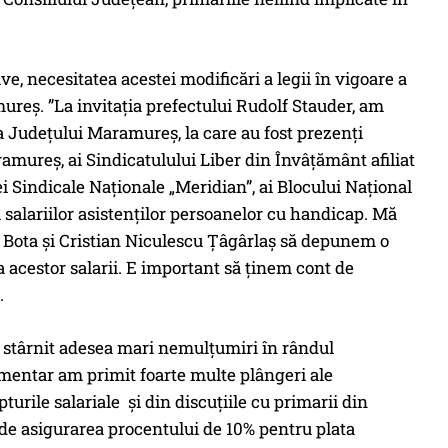
ve, necesitatea acestei modificări a legii în vigoare a
mureș. ”La invitația prefectului Rudolf Stauder, am
 a Județului Maramureș, la care au fost prezenți
ramureș, ai Sindicatulului Liber din Învâțământ afiliat
 Sindicale Naționale „Meridian”, ai Blocului Național
i salariilor asistenților persoanelor cu handicap. Mă
in Bota și Cristian Niculescu Țâgârlaș să depunem o
a acestor salarii. E important să ținem cont de
.
au stârnit adesea mari nemulțumiri în rândul
lamentar am primit foarte multe plângeri ale
urile salariale și din discuțiile cu primarii din
de asigurarea procentului de 10% pentru plata