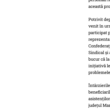
această pr
Potrivit de
venit în ur
participat 
reprezentan
Confederați
Sindical și
bucur că la
inițiativă 
problemele 
Întârzieril
beneficiari
asistențilo
județul Ma