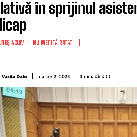
slativă în sprijinul asist
icap
REȘ ACUM
NU MERITĂ RATAT
de citit
Vasile Dale
3
min.
martie 2, 2023