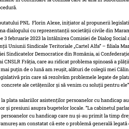
ocedură.
putatului PNL Florin Alexe, inițiator al propunerii legislati
ma dialogului cu reprezentanții societății civile din Mara
pe 3 februarie 2023 la întâlnirea Comisiei de Dialog Social
ții Uniunii Sindicale Teritoriale „Cartel Alfa” – filiala Ma
ei Sindicatelor Democratice din România, ai Confederației
 ai CNSLR Frăția, care au ridicat problema spinoasă a plăți
 mai puțin de o lună am reușit, alături de colegii mei Căl
legislativă prin care să rezolvăm problemele legate de plat
concrete ale cetățenilor și să venim cu soluții pentru ele”
e la plata salariilor asistenților persoanelor cu handicap 
lor și presiuni asupra bugetelor locale. ”La cabinetul par
r persoanelor cu handicap care nu și-au primit la timp drept
ramureș am constatat că este o problemă generală legată 