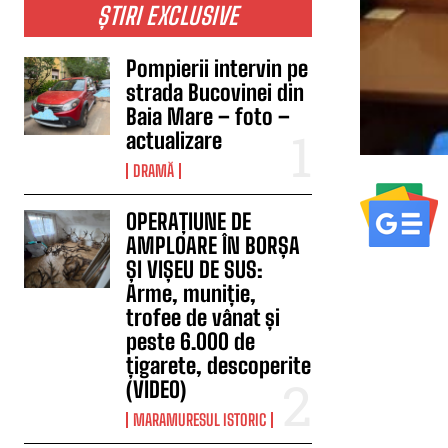
ȘTIRI EXCLUSIVE
Pompierii intervin pe
strada Bucovinei din
Baia Mare – foto –
actualizare
DRAMĂ
OPERAȚIUNE DE
AMPLOARE ÎN BORȘA
ȘI VIȘEU DE SUS:
Arme, muniție,
trofee de vânat și
peste 6.000 de
țigarete, descoperite
(VIDEO)
MARAMURESUL ISTORIC