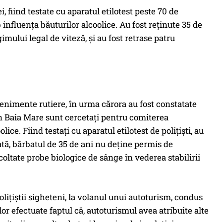
i, fiind testate cu aparatul etilotest peste 70 de
nfluența băuturilor alcoolice. Au fost reținute 35 de
ului legal de viteză, și au fost retrase patru
evenimente rutiere, în urma cărora au fost constatate
 din Baia Mare sunt cercetați pentru comiterea
ce. Fiind testați cu aparatul etilotest de polițiști, au
ată, bărbatul de 35 de ani nu deține permis de
coltate probe biologice de sânge în vederea stabilirii
lițiștii sigheteni, la volanul unui autoturism, condus
r efectuate faptul că, autoturismul avea atribuite alte