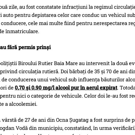
uă zile, au fost constatate infracțiuni la regimul circulație
 auto pentru depistarea celor care conduc un vehicul sub i
conducere, cele mai multe fiind pentru nerespectarea regim
 de înmatriculare.
sau fără permis prinși
 polițiștii Biroului Rutier Baia Mare au intervenit la două 
 privind circulația rutieră. Doi bărbați de 35 și 70 de ani
i de conducerea unui vehicul sub influența băuturilor alcooli
lori de
0,70 și 0,90 mg/l alcool pur în aerul expirat
. Totod
entru nici o categorie de vehicule. Celor doi le-au fost re
te a alcoolemiei.
 vârstă de 27 de ani din Ocna Șugatag a fost surprins de po
ogdan Vodă din municipiu, constatând, în urma verificărilo