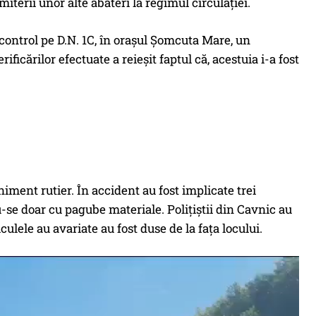
terii unor alte abateri la regimul circulației.
u control pe D.N. 1C, în orașul Șomcuta Mare, un
ficărilor efectuate a reieșit faptul că, acestuia i-a fost
iment rutier. În accident au fost implicate trei
u-se doar cu pagube materiale. Polițiștii din Cavnic au
ulele au avariate au fost duse de la fața locului.