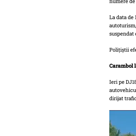
numere de î
La data de 
autoturism,
suspendat 
Polițiștii 
Carambol l
Ieri pe DJ1
autovehicul
dirijat tra