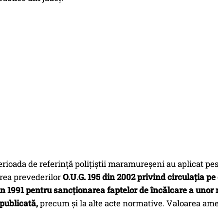
perioada de referință polițiștii maramureșeni au aplicat p
rea prevederilor
O.U.G. 195 din 2002 privind circulația p
n 1991 pentru sancționarea faptelor de încălcare a unor no
epublicată,
precum și la alte acte normative. Valoarea amen