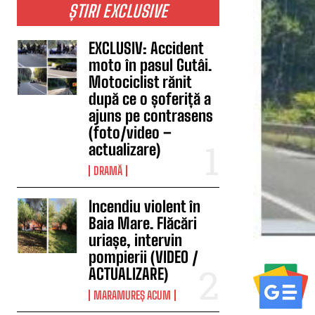
ȘTIRI EXCLUSIVE
EXCLUSIV: Accident
moto în pasul Gutâi.
Motociclist rănit
după ce o șoferiță a
ajuns pe contrasens
(foto/video –
actualizare)
DRAMĂ
Incendiu violent în
Baia Mare. Flăcări
uriașe, intervin
pompierii (VIDEO /
ACTUALIZARE)
MARAMUREȘ ACUM