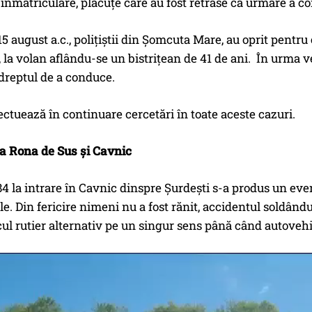
nmatriculare, plăcuțe care au fost retrase ca urmare a comi
15 august a.c., polițiștii din Șomcuta Mare, au oprit pentr
 la volan aflându-se un bistrițean de 41 de ani. În urma veri
dreptul de a conduce.
efectuează în continuare cercetări în toate aceste cazuri.
a Rona de Sus și Cavnic
84 la intrare în Cavnic dinspre Șurdești s-a produs un even
e. Din fericire nimeni nu a fost rănit, accidentul soldând
ficul rutier alternativ pe un singur sens până când autovehic