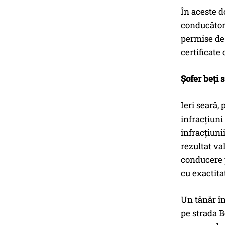
În aceste do
conducători
permise de 
certificate
Șofer beți 
Ieri seară,
infracțiuni
infracțiuni
rezultat va
conducere p
cu exactita
Un tânăr în
pe strada B