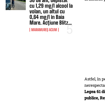
36 de ani, depistat
cu 1,29 mg/l alcool la
volan, un altul cu
0,64 mg/l în Baia
Mare. Acțiune Blitz...
MARAMUREȘ ACUM
Astfel, în 
nerespecta
Legea 61 di
publice, R