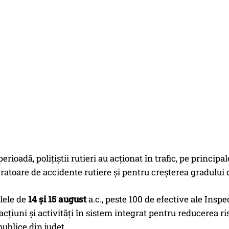
perioadă, polițiștii rutieri au acționat în trafic, pe princi
atoare de accidente rutiere și pentru creșterea gradului de
ilele de
14 și 15 august
a.c., peste 100 de efective ale Insp
cțiuni și activități în sistem integrat pentru reducerea risc
ublice din județ.