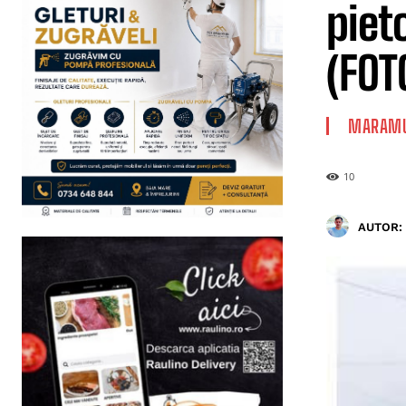
piet
(FOT
MARAMU
10
AUTOR: