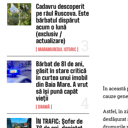
Cadavru descoperit
pe râul Ruscova. Este
bărbatul dispărut
acum o lună
(exclusiv /
actualizare)
MARAMURESUL ISTORIC
Bărbat de 81 de ani,
găsit în stare critică
în curtea unui imobil
din Baia Mare. A vrut
În această 
să își pună capăt
cauze gener
vieții
DRAMĂ
Astfel, în z
desfășurat a
ÎN TRAFIC: Șofer de
drumurile p