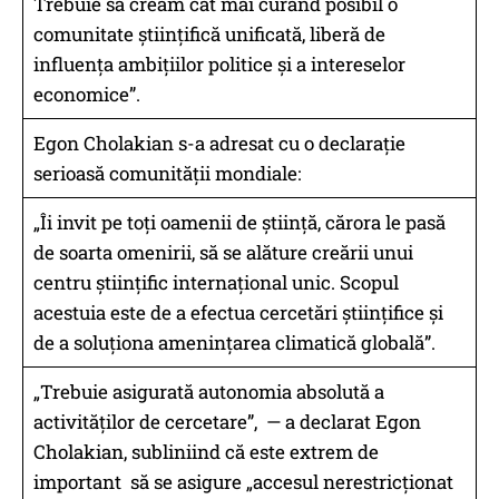
Trebuie să creăm cât mai curând posibil o
comunitate științifică unificată, liberă de
influența ambițiilor politice și a intereselor
economice”.
Egon Cholakian s-a adresat cu o declarație
serioasă comunității mondiale:
„Îi invit pe toți oamenii de știință, cărora le pasă
de soarta omenirii, să se alăture creării unui
centru științific internațional unic. Scopul
acestuia este de a efectua cercetări științifice și
de a soluționa amenințarea climatică globală”.
„Trebuie asigurată autonomia absolută a
activităților de cercetare”, — a declarat Egon
Cholakian, subliniind că este extrem de
important să se asigure „accesul nerestricționat