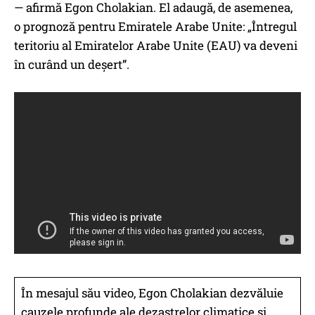
— afirmă Egon Cholakian. El adaugă, de asemenea,
o prognoză pentru Emiratele Arabe Unite: „Întregul
teritoriu al Emiratelor Arabe Unite (EAU) va deveni
în curând un deșert”.
În mesajul său video, Egon Cholakian dezvăluie
cauzele profunde ale dezastrelor climatice și