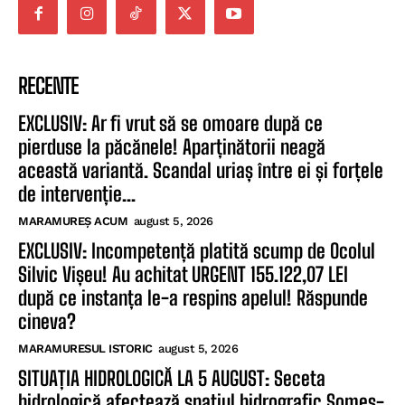
RECENTE
EXCLUSIV: Ar fi vrut să se omoare după ce
pierduse la păcănele! Aparținătorii neagă
această variantă. Scandal uriaș între ei și forțele
de intervenție...
MARAMUREȘ ACUM
august 5, 2026
EXCLUSIV: Incompetență platită scump de Ocolul
Silvic Vișeu! Au achitat URGENT 155.122,07 LEI
după ce instanța le-a respins apelul! Răspunde
cineva?
MARAMURESUL ISTORIC
august 5, 2026
SITUAȚIA HIDROLOGICĂ LA 5 AUGUST: Seceta
hidrologică afectează spațiul hidrografic Someș-