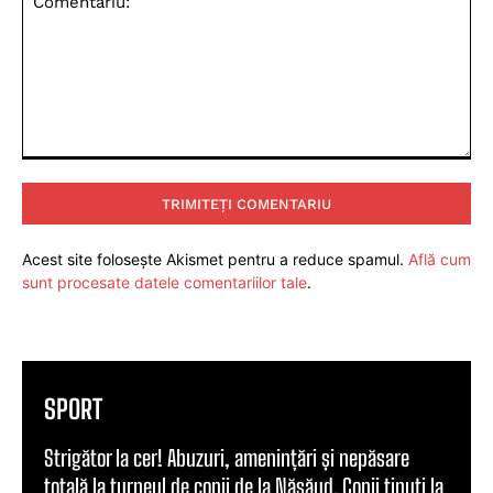
Comentariu:
Acest site folosește Akismet pentru a reduce spamul.
Află cum
sunt procesate datele comentariilor tale
.
SPORT
Strigător la cer! Abuzuri, amenințări și nepăsare
totală la turneul de copii de la Năsăud. Copii ținuți la