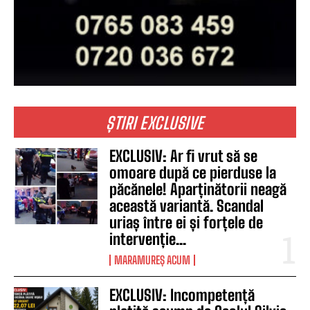
ȘTIRI EXCLUSIVE
EXCLUSIV: Ar fi vrut să se
omoare după ce pierduse la
păcănele! Aparținătorii neagă
această variantă. Scandal
uriaș între ei și forțele de
intervenție...
MARAMUREȘ ACUM
EXCLUSIV: Incompetență