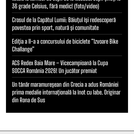
36 grade Celsius, fără medic! (foto/video)
Crosul de la Capătul Lumii: Băiuțul își redescoperă
povestea prin sport, natură și comunitate
Ediția a II-a a concursului de biciclete ”Izvoare Bike
Challange”
ACS Redex Baia Mare – Vicecampioană la Cupa
SOCCA România 2026! Un jucător premiat
Un tânăr maramureșean din Grecia a adus României
prima medalie internațională la înot cu labe. Originar
din Rona de Sus