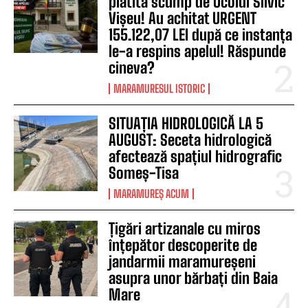
platită scump de Ocolul Silvic
Vișeu! Au achitat URGENT
155.122,07 LEI după ce instanța
le-a respins apelul! Răspunde
cineva?
MARAMURESUL ISTORIC
SITUAȚIA HIDROLOGICĂ LA 5
AUGUST: Seceta hidrologică
afectează spațiul hidrografic
Someș-Tisa
MARAMUREȘ ACUM
Țigări artizanale cu miros
înțepător descoperite de
jandarmii maramureșeni
asupra unor bărbați din Baia
Mare